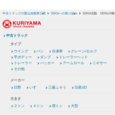
中古トラックの栗山自動車工業
SDGsへの取り組み
SDGs活動 SDGs川
中古トラック
タイプ
ウイング
バン
冷凍車
クレーン/セルフ
平ボディー
ダンプ
トレーラーヘッド
トレーラー
パッカー
アームロール
ミキサー
その他
メーカー
日野
いすゞ
三菱ふそう
日産UD
大きさ
２トン
４トン
増トン
大型