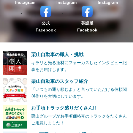
Instagram
Instagram
Instagram
公式
英語版
Facebook
Facebook
栗山自動車の職人・挑戦
キラリと光る逸材にフォーカスしたインタビュー記
事をお届けします。
栗山自動車のスタッフ紹介
「いつもの通り頼むよ」と言っていただける信頼関
係作りを大切にしています。
お手頃トラック盛りだくさん!!
栗山グループがお手頃価格帯のトラックをたくさん
ご用意しました！