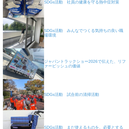
SDGs活動 社員の健康を守る熱中症対策
SDGs活動 みんなでつくる気持ちの良い職
場環境
ジャパントラックショー2026で伝えた、リフ
ァービッシュの価値
SDGs活動 試合前の清掃活動
SDGs活動 まだ使えるものを、必要とする