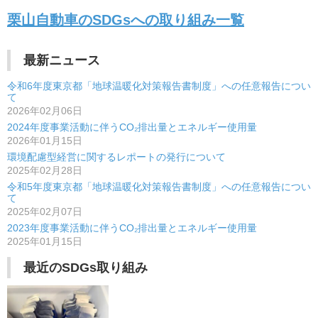
栗山自動車のSDGsへの取り組み一覧
ナ
ビ
最新ニュース
ゲ
令和6年度東京都「地球温暖化対策報告書制度」への任意報告につい
ー
て
2026年02月06日
シ
2024年度事業活動に伴うCO₂排出量とエネルギー使用量
2026年01月15日
ョ
環境配慮型経営に関するレポートの発行について
ン
2025年02月28日
令和5年度東京都「地球温暖化対策報告書制度」への任意報告につい
て
2025年02月07日
2023年度事業活動に伴うCO₂排出量とエネルギー使用量
2025年01月15日
最近のSDGs取り組み