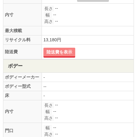
--
長さ
--
内寸
幅
--
高さ
最大積載
リサイクル料
13,180円
陸送費
陸送費を表示
ボデー
ボディーメーカー
-
ボディー型式
--
床
-
--
長さ
--
内寸
幅
--
高さ
--
幅
門口
--
高さ