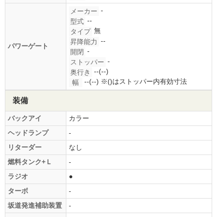
-
メーカー
--
型式
無
タイプ
--
昇降能力
パワーゲート
-
開閉
-
ストッパー
--(--)
奥行き
--(--)
※()はストッパー内有効寸法
幅
装備
バックアイ
カラー
ヘッドランプ
-
リターダー
なし
燃料タンク+Ｌ
-
ラジオ
●
ターボ
-
坂道発進補助装置
-