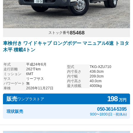
85468
ストック番号
車検付き ワイドキャブ ロングボデー マニュアル6速 トヨタ
木平 積載4トン
年式
平成24年6月
型式
TKG-XZU710
走行距離
262千km
内寸長さ
436.0cm
ミッション
6MT
内寸幅
209.0cm
サス
リーフサス
内寸高さ
40.0cm
パワーゲート
無
最大積載
4000kg
車検
2026年11月27日
198
販売
ワンプラストア
万円
050-3614-5395
現状販売
9:00〜18:00 (日・祝休み)