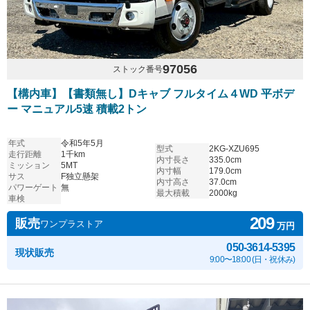
97056
ストック番号
【構内車】【書類無し】Dキャブ フルタイム４WD 平ボデ
ー マニュアル5速 積載2トン
年式
令和5年5月
型式
2KG-XZU695
走行距離
1千km
内寸長さ
335.0cm
ミッション
5MT
内寸幅
179.0cm
サス
F独立懸架
内寸高さ
37.0cm
パワーゲート
無
最大積載
2000kg
車検
209
販売
ワンプラストア
万円
050-3614-5395
現状販売
9:00〜18:00 (日・祝休み)