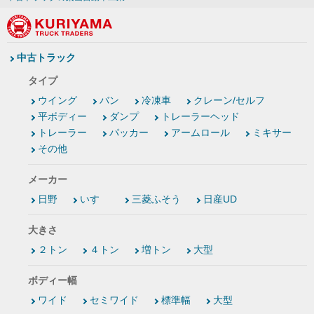
中古トラック
タイプ
ウイング
バン
冷凍車
クレーン/セルフ
平ボディー
ダンプ
トレーラーヘッド
トレーラー
パッカー
アームロール
ミキサー
その他
メーカー
日野
いすゞ
三菱ふそう
日産UD
大きさ
２トン
４トン
増トン
大型
ボディー幅
ワイド
セミワイド
標準幅
大型