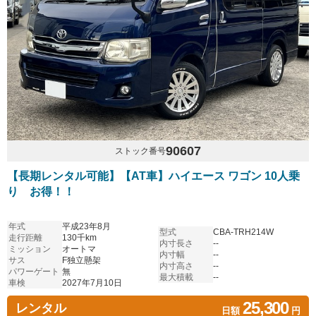
90607
ストック番号
【長期レンタル可能】【AT車】ハイエース ワゴン 10人乗
り お得！！
年式
平成23年8月
型式
CBA-TRH214W
走行距離
130千km
内寸長さ
--
ミッション
オートマ
内寸幅
--
サス
F独立懸架
内寸高さ
--
パワーゲート
無
最大積載
--
車検
2027年7月10日
25,300
レンタル
日額
円