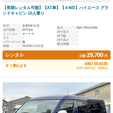
【長期レンタル可能】【AT車】【４WD】ハイエース グラ
ンドキャビン 10人乗り
年式
令和5年11月
型式
3BA-TRH229W
走行距離
85千km
内寸長さ
--
ミッション
オートマ
内寸幅
--
サス
-
内寸高さ
--
パワーゲート
無
最大積載
--
車検
2026年11月1日
29,700
レンタル
日額
円
0467-55-8195
すぐ乗れます
9:00〜18:00 (日・祝休み)