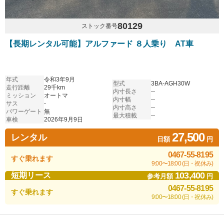
80129
ストック番号
【長期レンタル可能】アルファード ８人乗り AT車
年式
令和3年9月
型式
3BA-AGH30W
走行距離
29千km
内寸長さ
--
ミッション
オートマ
内寸幅
--
サス
-
内寸高さ
--
パワーゲート
無
最大積載
--
車検
2026年9月9日
27,500
レンタル
日額
円
0467-55-8195
すぐ乗れます
9:00〜18:00 (日・祝休み)
103,400
短期リース
参考月額
円
0467-55-8195
すぐ乗れます
9:00〜18:00 (日・祝休み)