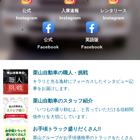
公式
入庫速報
レンタリース
Instagram
Instagram
Instagram
公式
英語版
Facebook
Facebook
栗山自動車の職人・挑戦
キラリと光る逸材にフォーカスしたインタビュー記
事をお届けします。
栗山自動車のスタッフ紹介
「いつもの通り頼むよ」と言っていただける信頼関
係作りを大切にしています。
お手頃トラック盛りだくさん!!
栗山グループがお手頃価格帯のトラックをたくさん