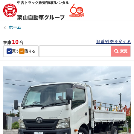
中古トラック販売/買取/レンタル
ホーム
10
順番/件数を変える
在庫
台
買う
借りる
変更