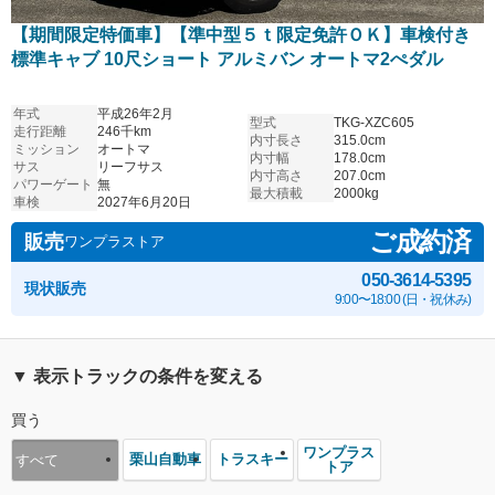
【期間限定特価車】【準中型５ｔ限定免許ＯＫ】車検付き
標準キャブ 10尺ショート アルミバン オートマ2ぺダル
年式
平成26年2月
型式
TKG-XZC605
走行距離
246千km
内寸長さ
315.0cm
ミッション
オートマ
内寸幅
178.0cm
サス
リーフサス
内寸高さ
207.0cm
パワーゲート
無
最大積載
2000kg
車検
2027年6月20日
ご成約済
販売
ワンプラストア
050-3614-5395
現状販売
9:00〜18:00 (日・祝休み)
▼ 表示トラックの条件を変える
買う
ワンプラス
栗山自動車
トラスキー
すべて
トア