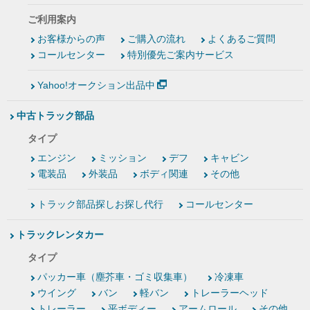
ご利用案内
お客様からの声
ご購入の流れ
よくあるご質問
コールセンター
特別優先ご案内サービス
Yahoo!オークション出品中
中古トラック部品
タイプ
エンジン
ミッション
デフ
キャビン
電装品
外装品
ボディ関連
その他
トラック部品探しお探し代行
コールセンター
トラックレンタカー
タイプ
パッカー車（塵芥車・ゴミ収集車）
冷凍車
ウイング
バン
軽バン
トレーラーヘッド
トレーラー
平ボディー
アームロール
その他