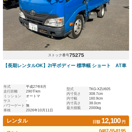
75275
ストック番号
【長期レンタルOK】2t平ボディー 標準幅 ショート AT車
年式
平成27年8月
型式
TKG-XZU605
走行距離
290千km
内寸長さ
308.7cm
ミッション
オートマ
内寸幅
160.9cm
サス
-
内寸高さ
38.0cm
パワーゲート
無
最大積載
2000kg
車検
2026年10月11日
12,100
レンタル
日額
円
0467-55-8195