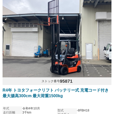
95871
ストック番号
R4年 トヨタフォークリフト バッテリー式 充電コード付き
最大揚高300cm 最大荷重1500kg
年式
令和4年10月
型式
-8FBH18
走行距離
3千km