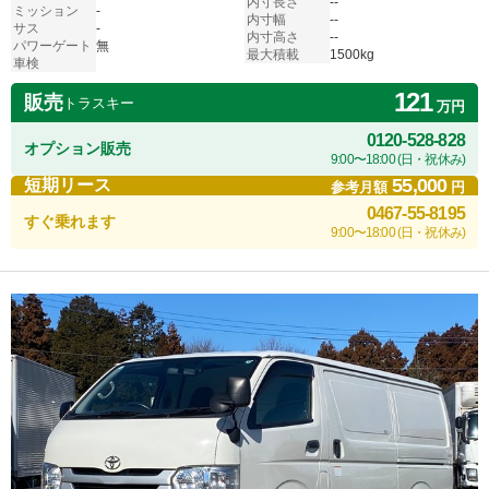
内寸長さ
--
ミッション
-
内寸幅
--
サス
-
内寸高さ
--
パワーゲート
無
最大積載
1500kg
車検
121
販売
トラスキー
万円
0120-528-828
オプション販売
9:00〜18:00 (日・祝休み)
55,000
短期リース
参考月額
円
0467-55-8195
すぐ乗れます
9:00〜18:00 (日・祝休み)