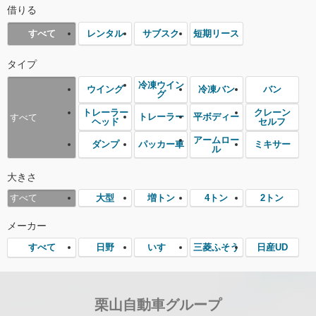
借りる
レンタル
サブスク
短期リース
すべて
タイプ
冷凍ウイン
ウイング
冷凍バン
バン
グ
トレーラー
クレーン
トレーラー
平ボディー
すべて
ヘッド
セルフ
アームロー
ダンプ
パッカー車
ミキサー
ル
大きさ
大型
増トン
4トン
2トン
すべて
メーカー
日野
いすゞ
三菱ふそう
日産UD
すべて
栗山自動車グループ