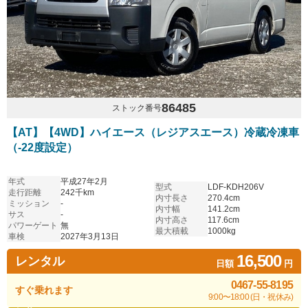
86485
ストック番号
【AT】【4WD】ハイエース（レジアスエース）冷蔵冷凍車
（-22度設定）
年式
平成27年2月
型式
LDF-KDH206V
走行距離
242千km
内寸長さ
270.4cm
ミッション
-
内寸幅
141.2cm
サス
-
内寸高さ
117.6cm
パワーゲート
無
最大積載
1000kg
車検
2027年3月13日
16,500
レンタル
日額
円
0467-55-8195
すぐ乗れます
9:00〜18:00 (日・祝休み)