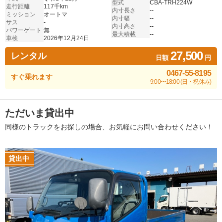
型式
CBA-TRH224W
走行距離
117千km
内寸長さ
--
ミッション
オートマ
内寸幅
--
サス
-
内寸高さ
--
パワーゲート
無
最大積載
--
車検
2026年12月24日
27,500
レンタル
日額
円
0467-55-8195
すぐ乗れます
9:00〜18:00 (日・祝休み)
ただいま貸出中
同様のトラックをお探しの場合、お気軽にお問い合わせください！
貸出中