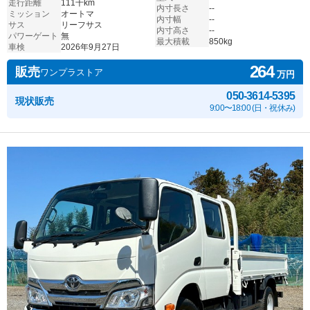
走行距離
111千km
内寸長さ
--
ミッション
オートマ
内寸幅
--
サス
リーフサス
内寸高さ
--
パワーゲート
無
最大積載
850kg
車検
2026年9月27日
264
販売
ワンプラストア
万円
050-3614-5395
現状販売
9:00〜18:00 (日・祝休み)