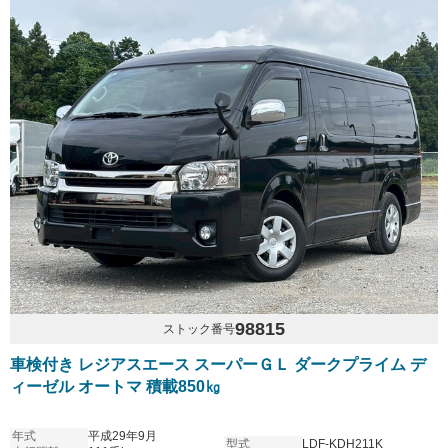
98815
ストック番号
車検付き レジアスエース スーパーＧＬ ダークプライム デ
ィーゼル オートマ 積載850㎏
年式
平成29年9月
型式
LDF-KDH211K