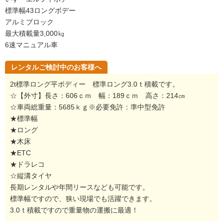
標準幅43ロングボデー
アルミブロック
最大積載量3,000㎏
6速マニュアル車
レンタルご検討中のお客様へ
2t標準ロング平ボディー 標準ロング3.0ｔ積載です。
☆【外寸】長さ：606ｃｍ 幅：189ｃｍ 高さ：214㎝
☆車両総重量：5685ｋｇ※必要免許：準中型免許
★標準幅
★ロング
★木床
★ETC
★ドラレコ
☆縦溝タイヤ
長期レンタルや年間リースなども可能です。
標準幅ですので、狭い現場でも活躍できます。
3.0ｔ積載ですので重量物の運搬に最適！