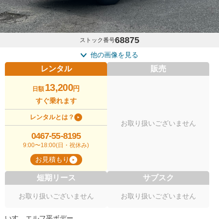
68875
ストック番号
他の画像を見る
レンタル
販売
13,200
円
日額
すぐ乗れます
レンタルとは？
お取り扱いございません
0467-55-8195
9:00〜18:00(日・祝休み)
お見積もり
短期リース
サブスク
お取り扱いございません
お取り扱いございません
いすゞエルフ平ボデー