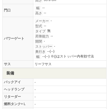
高さ
--
幅
門口
--
高さ
-
メーカー
--
型式
無
タイプ
--
昇降能力
パワーゲート
-
開閉
-
ストッパー
--(--)
奥行き
--(--)
※()はストッパー内有効寸法
幅
サス
リーフサス
装備
バックアイ
-
ヘッドランプ
-
リターダー
-
燃料タンク+Ｌ
-