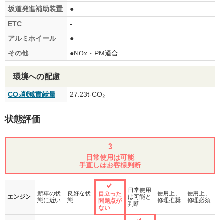
坂道発進補助装置
●
ETC
-
アルミホイール
●
その他
●NOx・PM適合
環境への配慮
CO₂削減貢献量
27.23t-CO₂
状態評価
3
日常使用は可能
手直しはお客様判断
日常使用
新車の状
良好な状
使用上、
使用上、
目立った
エンジン
は可能と
態に近い
態
修理推奨
修理必須
問題点が
判断
ない