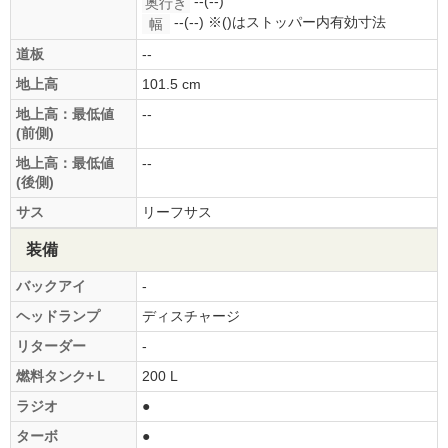
--(--)
奥行き
--(--)
※()はストッパー内有効寸法
幅
道板
--
地上高
101.5 cm
地上高：最低値
--
(前側)
地上高：最低値
--
(後側)
サス
リーフサス
装備
バックアイ
-
ヘッドランプ
ディスチャージ
リターダー
-
燃料タンク+Ｌ
200 L
ラジオ
●
ターボ
●