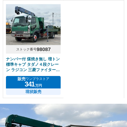
98087
ストック番号
ナンバー付 煤焼き無し 増トン
標準キャブ タダノ４段クレー
ン ラジコン 三菱ファイター
赤シャシ 積載7.6トン
販売
ワンプラストア
341
万円
現状販売