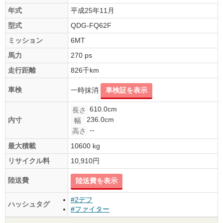
年式
平成25年11月
型式
QDG-FQ62F
ミッション
6MT
馬力
270 ps
走行距離
826千km
車検
一時抹消
車検証を表示
610.0cm
長さ
236.0cm
内寸
幅
--
高さ
最大積載
10600 kg
リサイクル料
10,910円
陸送費
陸送費を表示
#2デフ
ハッシュタグ
#ファイター