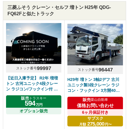
三菱ふそう クレーン・セルフ 増トン H25年 QDG-
FQ62Fと似たトラック
99997
ストック番号
96447
ストック番号
【近日入庫予定】 R2年 増増
H29年 増トン 3軸2デフ 古川
トン 古河ユニック4段クレー
ユニック製3段クレーン ラジ
ン ラジコン/フックイン付 ア
コン・フックイン 3方開40ア
ルミブロック 5方開60アオリ
オリ アルミブロック 5500ワ
販売
トラスキー
販売
栗山自動車
平ボデー 5500セミワイド ス
イド 6速マニュアル ふそうフ
594
万円
テンパーツ多数 シフト7速MT
価格お問い合わせ
ァイター 車検付き
積載6500㎏ 日野レンジャー
オプション販売
6ヶ月保証付き
サブスク
275,000
月額
円〜