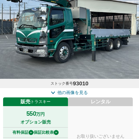
93010
ストック番号
他の画像を見る
販売
レンタル
トラスキー
550
万円
オプション販売
有料保証
保証比較表
お取り扱いございません