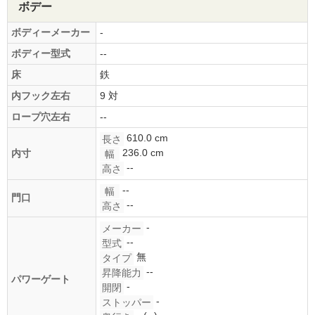
ボデー
ボディーメーカー
-
ボディー型式
--
床
鉄
内フック左右
9 対
ロープ穴左右
--
610.0 cm
長さ
236.0 cm
内寸
幅
--
高さ
--
幅
門口
--
高さ
-
メーカー
--
型式
無
タイプ
--
昇降能力
パワーゲート
-
開閉
-
ストッパー