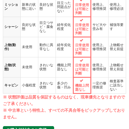
目立った
ミッショ
新車の状
良好な状
使用上、
使用上、
日常使用
問題点が
ン
態に近い
態
修理推奨
修理必須
は可能と
ない
判断
目立つサ
良好な状
経年劣化
サビ大や
補強等要
日常使用
シャーシ
ビ・腐食
態
程度
歪み有
す
は可能と
なし
判断
上物(動
動作に異
経年劣化
使用上、
上物載せ
日常使用
未使用
作)
常なし
程度
修理推奨
替え前提
は可能と
判断
上物(状
きれいな
機能上問
使用上、
上物載せ
日常使用
未使用
態)
状態
題なし
修理推奨
替え前提
は可能と
判断
検査基準
きれいな
多少の
一定の修
キャビン
小傷程度
に該当し
機能上問
状態
傷・凹み
理推奨
ない
題なし
※ 状態評価は品質を保証するものはなく、現車優先となりますので
ご了承ください。
※ 中古車という特性上、すべての不具合等をピックアップしており
ません。