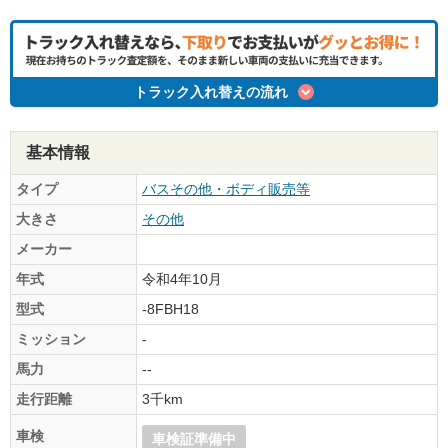
トラック入れ替えの流れ
基本情報
タイプ
バスその他・ボディ販売等
大きさ
その他
メーカー
年式
令和4年10月
型式
-8FBH18
ミッション
-
馬力
--
走行距離
3千km
車検
車検証準備中