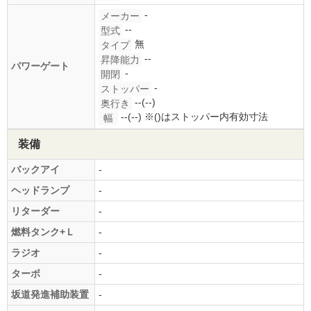
-
メーカー
--
型式
無
タイプ
--
昇降能力
パワーゲート
-
開閉
-
ストッパー
--(--)
奥行き
--(--)
※()はストッパー内有効寸法
幅
装備
バックアイ
-
ヘッドランプ
-
リターダー
-
燃料タンク+Ｌ
-
ラジオ
-
ターボ
-
坂道発進補助装置
-