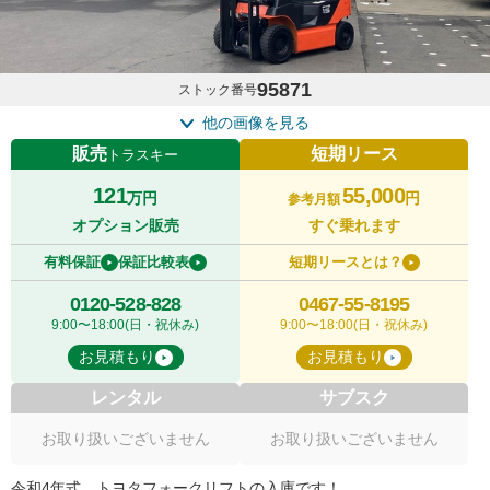
95871
ストック番号
他の画像を見る
販売
短期リース
トラスキー
121
55,000
万円
円
参考月額
オプション販売
すぐ乗れます
有料保証
保証比較表
短期リースとは？
0120-528-828
0467-55-8195
9:00〜18:00(日・祝休み)
9:00〜18:00(日・祝休み)
お見積もり
お見積もり
レンタル
サブスク
お取り扱いございません
お取り扱いございません
令和4年式、トヨタフォークリフトの入庫です！