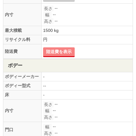
--
長さ
--
内寸
幅
--
高さ
最大積載
1500 kg
リサイクル料
円
陸送費
陸送費を表示
ボデー
ボディーメーカー
-
ボディー型式
--
床
-
--
長さ
--
内寸
幅
--
高さ
--
幅
門口
--
高さ