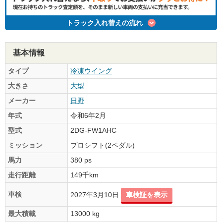
トラック入れ替えの流れ
基本情報
タイプ
冷凍ウイング
大きさ
大型
メーカー
日野
年式
令和6年2月
型式
2DG-FW1AHC
ミッション
プロシフト(2ペダル)
馬力
380 ps
走行距離
149千km
車検
2027年3月10日
車検証を表示
最大積載
13000 kg