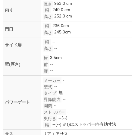
953.0 cm
長さ
240.0 cm
内寸
幅
252.0 cm
高さ
236.0cm
幅
門口
245.0cm
高さ
--
幅
サイド扉
--
高さ
3.5cm
横
--
壁(厚さ)
前
--
扉
-
メーカー
--
型式
無
タイプ
--
昇降能力
パワーゲート
-
開閉
-
ストッパー
--(--)
奥行き
--(--)
※()はストッパー内有効寸法
幅
サス
リアエアサス