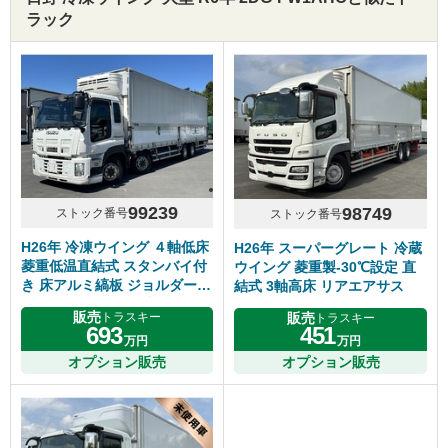
ラック
99239
98749
ストック番号
ストック番号
H26年 冷凍ウイング ４軸低床
H26年 スーパーグレート 冷蔵
菱重低温直結式 スタンバイ付
ウイング 菱重製-30℃設定 直
き 床アルミ縞板 ジョルダー４
結式 3軸高床 リアエアサス
列 リアエアサス ７速マニュア
販売
販売
トラスキー
トラスキー
ル いすゞギガ 車検付き
693
451
万円
万円
オプション販売
オプション販売