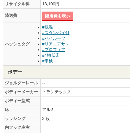
リサイクル料
13,100円
陸送費
陸送費を表示
#低温
#スタンバイ付
#ハイルーフ
ハッシュタグ
#リアエアサス
#プロフィア
#4軸低床
#車検
ボデー
ジョルダーレール
--
ボディーメーカー
トランテックス
ボディー型式
--
床
アルミ
ラッシング
3 段
内フック左右
--