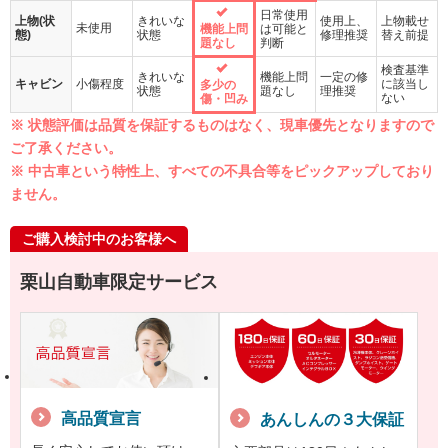
日常使用
上物(状
きれいな
使用上、
上物載せ
未使用
機能上問
は可能と
態)
状態
修理推奨
替え前提
題なし
判断
検査基準
きれいな
機能上問
一定の修
キャビン
小傷程度
に該当し
多少の
状態
題なし
理推奨
ない
傷・凹み
※ 状態評価は品質を保証するものはなく、現車優先となりますので
ご了承ください。
※ 中古車という特性上、すべての不具合等をピックアップしており
ません。
ご購入検討中のお客様へ
栗山自動車限定サービス
高品質宣言
あんしんの３大保証