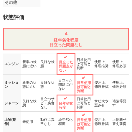
その他
状態評価
4
経年劣化程度
目立った問題なし
日常使用
新車の状
良好な状
使用上、
使用上、
目立った
エンジン
は可能と
態に近い
態
修理推奨
修理必須
問題点が
判断
ない
目立った
ミッショ
新車の状
良好な状
使用上、
使用上、
日常使用
問題点が
ン
態に近い
態
修理推奨
修理必須
は可能と
ない
判断
目立つサ
日常使用
良好な状
サビ大や
補強等要
シャーシ
ビ・腐食
は可能と
経年劣化
態
歪み有
す
なし
判断
程度
上物(動
動作に異
経年劣化
使用上、
上物載せ
日常使用
未使用
作)
常なし
程度
修理推奨
替え前提
は可能と
判断