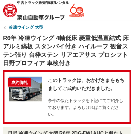
中古トラック販売/買取/レンタル
冷凍ウイング 大型
R6年 冷凍ウイング 4軸低床 菱重低温直結式 床
アルミ縞板 スタンバイ付き ハイルーフ 観音ス
テン張り 台枠ステン リアエアサス プロシフト
日野プロフィア 車検付き
このトラックは、おかげさまをもち
成約御礼
ましてご成約いただきました。
条件の似たトラックを下記にてご紹介し
ております。よろしければご覧くださ
い。
日野 冷凍ウイング 大型 R6年 2DG-FW1AHCと似たト