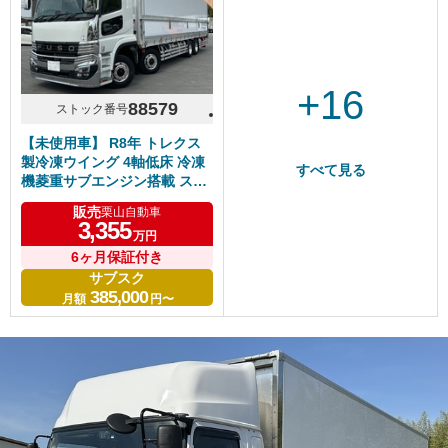
+16
88579
ストック番号
【未使用車】 R8年 トレクス
製冷凍ウイング 4軸低床 冷凍
すべて見る
機菱重サブエンジン搭載 スタ
ンバイ キーストン床 ジョルダ
販売
栗山自動車
ー/ジョロダー4列 現行型スー
3,355
万円
パーグレート リアエアサス ア
ルミホイール シフトパイロッ
6ヶ月保証付き
ト 6R20エンジン 車検付き
サブスク
385,000
月額
円〜