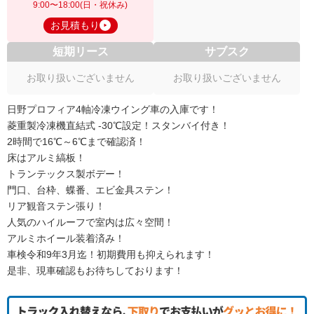
9:00〜18:00(日・祝休み)
お見積もり
短期リース
サブスク
お取り扱いございません
お取り扱いございません
日野プロフィア4軸冷凍ウイング車の入庫です！
菱重製冷凍機直結式 -30℃設定！スタンバイ付き！
2時間で16℃～6℃まで確認済！
床はアルミ縞板！
トランテックス製ボデー！
門口、台枠、蝶番、エビ金具ステン！
リア観音ステン張り！
人気のハイルーフで室内は広々空間！
アルミホイール装着済み！
車検令和9年3月迄！初期費用も抑えられます！
是非、現車確認もお待ちしております！