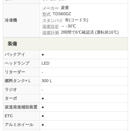
菱重
メーカー
TDS60DZ
型式
有(コード欠)
冷凍機
スタンバイ
～ -30℃
温度設定
2時間で6℃確認済 (運転前16℃)
温度計測
装備
バックアイ
●
ヘッドランプ
LED
リターダー
-
燃料タンク+Ｌ
300 L
ラジオ
-
ターボ
●
坂道発進補助装置
●
ETC
●
アルミホイール
●