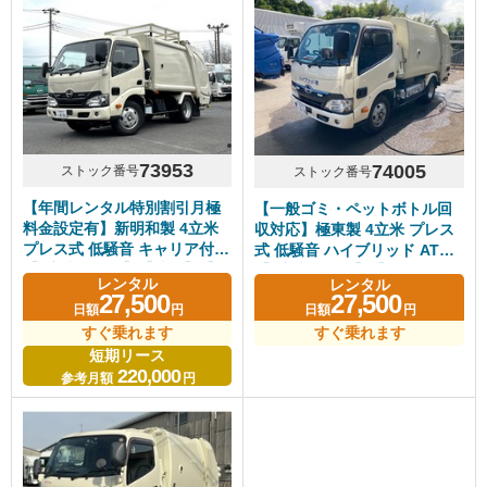
73953
74005
ストック番号
ストック番号
【年間レンタル特別割引月極
【一般ゴミ・ペットボトル回
料金設定有】新明和製 4立米
収対応】極東製 4立米 プレス
プレス式 低騒音 キャリア付き
式 低騒音 ハイブリッド AT車
【4立米クラス】【造園】【長
【4立米クラス】【長期レンタ
レンタル
レンタル
期レンタル・リース可】
ル・リース可】【一般ごみ対
27,500
27,500
日額
円
日額
円
応】【資源ごみ対応】
すぐ乗れます
すぐ乗れます
短期リース
220,000
参考月額
円