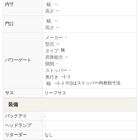
--
内寸
幅
--
高さ
--
幅
門口
--
高さ
-
メーカー
--
型式
無
タイプ
--
昇降能力
パワーゲート
-
開閉
-
ストッパー
--(--)
奥行き
--(--)
※()はストッパー内有効寸法
幅
サス
リーフサス
装備
バックアイ
-
ヘッドランプ
-
リターダー
なし