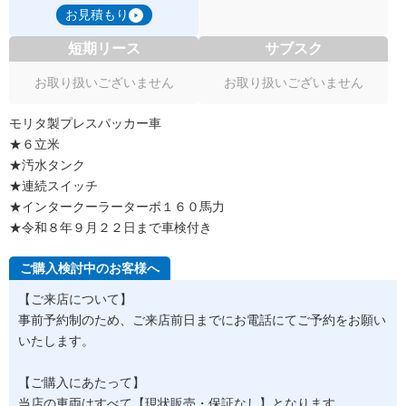
お見積もり
短期リース
サブスク
お取り扱いございません
お取り扱いございません
モリタ製プレスパッカー車
★６立米
★汚水タンク
★連続スイッチ
★インタークーラーターボ１６０馬力
★令和８年９月２２日まで車検付き
ご購入検討中のお客様へ
【ご来店について】
事前予約制のため、ご来店前日までにお電話にてご予約をお願い
いたします。
【ご購入にあたって】
当店の車両はすべて【現状販売・保証なし】となります。