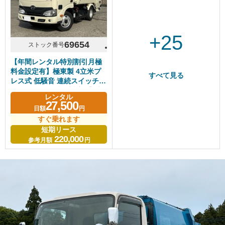
+25
69654
ストック番号
【年間レンタル特別割引月極
料金設定有】極東製 4立米プ
すべて見る
レス式 低騒音 連続スイッチ無
し 段ボール・造園対応 【4立
レンタル
米クラス】【長期レンタル・
27,500
日額
円
リースOK】
すぐ乗れます
短期リース
220,000
参考月額
円