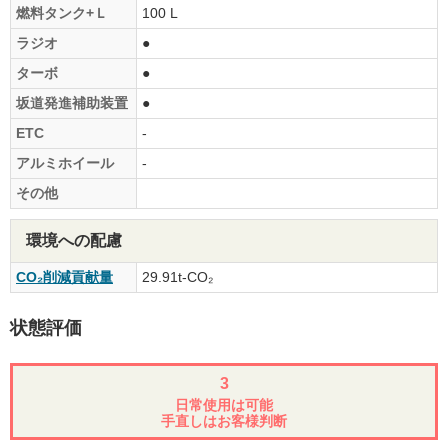
燃料タンク+Ｌ
100 L
ラジオ
●
ターボ
●
坂道発進補助装置
●
ETC
-
アルミホイール
-
その他
環境への配慮
CO₂削減貢献量
29.91t-CO₂
状態評価
3
日常使用は可能
手直しはお客様判断