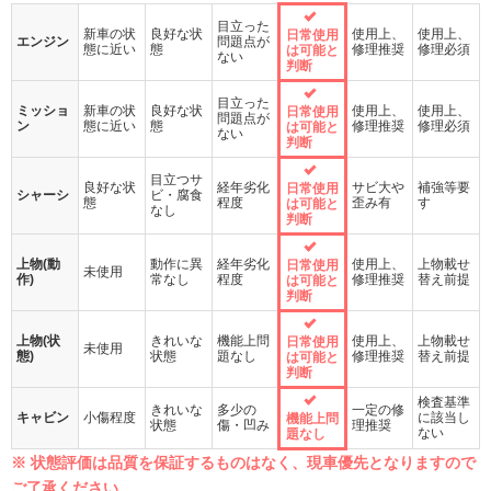
目立った
新車の状
良好な状
使用上、
使用上、
日常使用
エンジン
問題点が
態に近い
態
修理推奨
修理必須
は可能と
ない
判断
目立った
ミッショ
新車の状
良好な状
使用上、
使用上、
日常使用
問題点が
ン
態に近い
態
修理推奨
修理必須
は可能と
ない
判断
目立つサ
良好な状
経年劣化
サビ大や
補強等要
日常使用
シャーシ
ビ・腐食
態
程度
歪み有
す
は可能と
なし
判断
上物(動
動作に異
経年劣化
使用上、
上物載せ
日常使用
未使用
作)
常なし
程度
修理推奨
替え前提
は可能と
判断
上物(状
きれいな
機能上問
使用上、
上物載せ
日常使用
未使用
態)
状態
題なし
修理推奨
替え前提
は可能と
判断
検査基準
きれいな
多少の
一定の修
キャビン
小傷程度
に該当し
機能上問
状態
傷・凹み
理推奨
ない
題なし
※ 状態評価は品質を保証するものはなく、現車優先となりますので
ご了承ください。