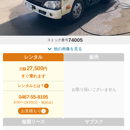
74005
ストック番号
他の画像を見る
レンタル
販売
27,500
円
日額
すぐ乗れます
レンタルとは？
お取り扱いございません
0467-55-8195
9:00〜18:00(日・祝休み)
お見積もり
短期リース
サブスク