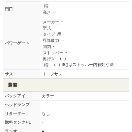
--
幅
門口
--
高さ
-
メーカー
--
型式
無
タイプ
--
昇降能力
パワーゲート
-
開閉
-
ストッパー
--(--)
奥行き
--(--)
※()はストッパー内有効寸法
幅
サス
リーフサス
装備
バックアイ
カラー
ヘッドランプ
-
リターダー
なし
燃料タンク+Ｌ
-
ラジオ
●