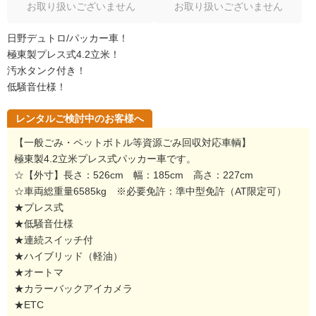
お取り扱いございません
お取り扱いございません
日野デュトロ/パッカー車！
極東製プレス式4.2立米！
汚水タンク付き！
低騒音仕様！
レンタルご検討中のお客様へ
【一般ごみ・ペットボトル等資源ごみ回収対応車輌】
極東製4.2立米プレス式パッカー車です。
☆【外寸】長さ：526cm 幅：185cm 高さ：227cm
☆車両総重量6585kg ※必要免許：準中型免許（AT限定可）
★プレス式
★低騒音仕様
★連続スイッチ付
★ハイブリッド（軽油）
★オートマ
★カラーバックアイカメラ
★ETC