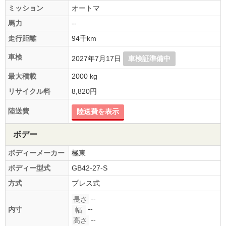
ミッション
オートマ
馬力
--
走行距離
94千km
車検
2027年7月17日
車検証準備中
最大積載
2000 kg
リサイクル料
8,820円
陸送費
陸送費を表示
ボデー
ボディーメーカー
極東
ボディー型式
GB42-27-S
方式
プレス式
--
長さ
--
内寸
幅
--
高さ