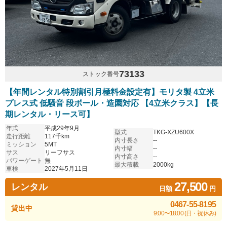
73133
ストック番号
【年間レンタル特別割引月極料金設定有】モリタ製 4立米
プレス式 低騒音 段ボール・造園対応 【4立米クラス】【長
期レンタル・リース可】
年式
平成29年9月
型式
TKG-XZU600X
走行距離
117千km
内寸長さ
--
ミッション
5MT
内寸幅
--
サス
リーフサス
内寸高さ
--
パワーゲート
無
最大積載
2000kg
車検
2027年5月11日
27,500
レンタル
日額
円
0467-55-8195
貸出中
9:00〜18:00 (日・祝休み)