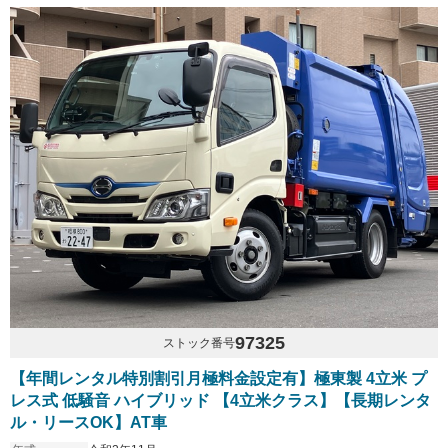
97325
ストック番号
【年間レンタル特別割引月極料金設定有】極東製 4立米 プ
レス式 低騒音 ハイブリッド 【4立米クラス】【長期レンタ
ル・リースOK】AT車