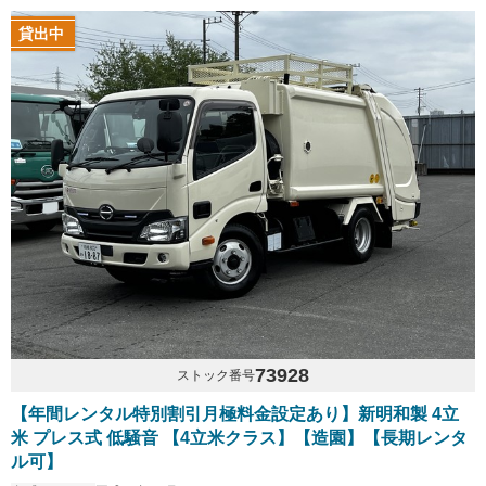
貸出中
73928
ストック番号
【年間レンタル特別割引月極料金設定あり】新明和製 4立
米 プレス式 低騒音 【4立米クラス】【造園】【長期レンタ
ル可】