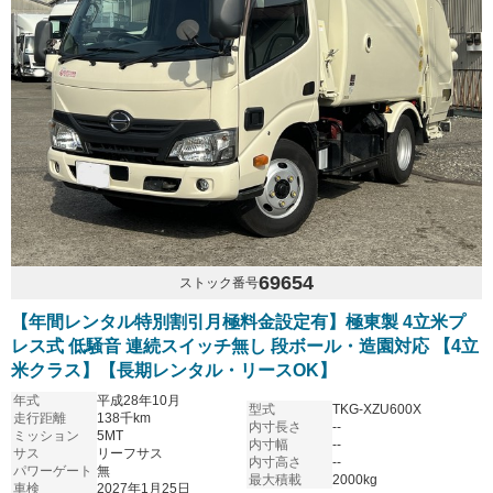
69654
ストック番号
【年間レンタル特別割引月極料金設定有】極東製 4立米プ
レス式 低騒音 連続スイッチ無し 段ボール・造園対応 【4立
米クラス】【長期レンタル・リースOK】
年式
平成28年10月
型式
TKG-XZU600X
走行距離
138千km
内寸長さ
--
ミッション
5MT
内寸幅
--
サス
リーフサス
内寸高さ
--
パワーゲート
無
最大積載
2000kg
車検
2027年1月25日