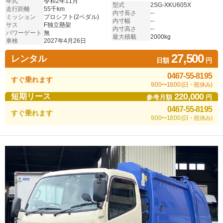
年式
令和2年11月
型式
2SG-XKU605X
走行距離
55千km
内寸長さ
--
ミッション
プロシフト(2ペダル)
内寸幅
--
サス
F独立懸架
内寸高さ
--
パワーゲート
無
最大積載
2000kg
車検
2027年4月26日
27,500
レンタル
日額
円
0467-55-8195
すぐ乗れます
9:00〜18:00 (日・祝休み)
220,000
短期リース
参考月額
円
0467-55-8195
すぐ乗れます
9:00〜18:00 (日・祝休み)