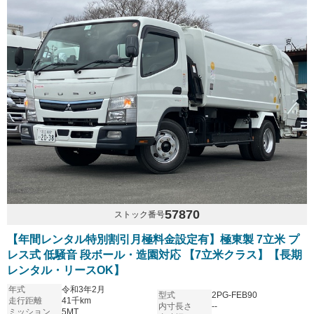
57870
ストック番号
【年間レンタル特別割引月極料金設定有】極東製 7立米 プ
レス式 低騒音 段ボール・造園対応 【7立米クラス】【長期
レンタル・リースOK】
年式
令和3年2月
型式
2PG-FEB90
走行距離
41千km
内寸長さ
--
ミッション
5MT