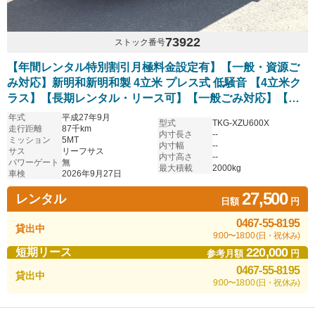
73922
ストック番号
【年間レンタル特別割引月極料金設定有】【一般・資源ご
み対応】新明和新明和製 4立米 プレス式 低騒音 【4立米ク
ラス】【長期レンタル・リース可】【一般ごみ対応】【資
源ごみ対応】
年式
平成27年9月
型式
TKG-XZU600X
走行距離
87千km
内寸長さ
--
ミッション
5MT
内寸幅
--
サス
リーフサス
内寸高さ
--
パワーゲート
無
最大積載
2000kg
車検
2026年9月27日
27,500
レンタル
日額
円
0467-55-8195
貸出中
9:00〜18:00 (日・祝休み)
220,000
短期リース
参考月額
円
0467-55-8195
貸出中
9:00〜18:00 (日・祝休み)