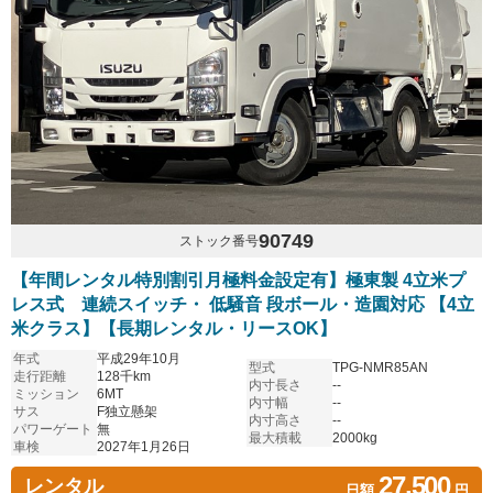
90749
ストック番号
【年間レンタル特別割引月極料金設定有】極東製 4立米プ
レス式 連続スイッチ・ 低騒音 段ボール・造園対応 【4立
米クラス】【長期レンタル・リースOK】
年式
平成29年10月
型式
TPG-NMR85AN
走行距離
128千km
内寸長さ
--
ミッション
6MT
内寸幅
--
サス
F独立懸架
内寸高さ
--
パワーゲート
無
最大積載
2000kg
車検
2027年1月26日
27,500
レンタル
日額
円