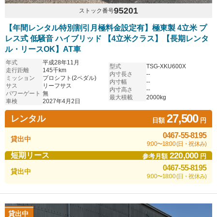
95201
ストック番号
【年間レンタル特別割引月極料金設定有】極東製 4立米 プ
レス式 低騒音 ハイブリッド 【4立米クラス】【長期レンタ
ル・リースOK】AT車
年式
平成28年11月
型式
TSG-XKU600X
走行距離
145千km
内寸長さ
--
ミッション
プロシフト(2ペダル)
内寸幅
--
サス
リーフサス
内寸高さ
--
パワーゲート
無
最大積載
2000kg
車検
2027年4月2日
27,500
レンタル
日額
円
0467-55-8195
貸出中
9:00〜18:00 (日・祝休み)
220,000
短期リース
参考月額
円
0467-55-8195
貸出中
9:00〜18:00 (日・祝休み)
貸出中