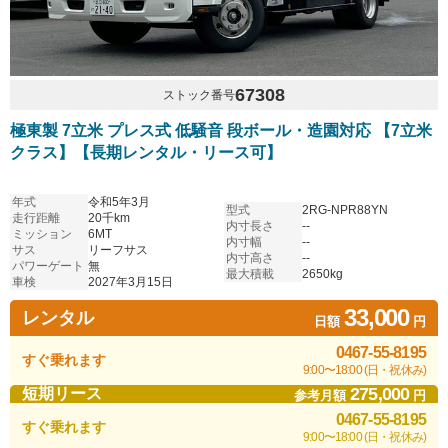
67308
ストック番号
極東製 7立米 プレス式 低騒音 段ボール・造園対応 【7立米
クラス】【長期レンタル・リース可】
年式
令和5年3月
型式
2RG-NPR88YN
走行距離
20千km
内寸長さ
--
ミッション
6MT
内寸幅
--
サス
リーフサス
内寸高さ
--
パワーゲート
無
最大積載
2650kg
車検
2027年3月15日
33,000
レンタル
日額
円
0467-55-8195
すぐ乗れます
9:00〜18:00 (日・祝休み)
275,000
短期リース
参考月額
円
0467-55-8195
すぐ乗れます
9:00〜18:00 (日・祝休み)