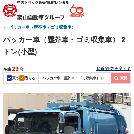
中古トラック販売/買取/レンタル
パッカー車（塵芥車・ゴミ収集車）
パッカー車（塵芥車・ゴミ収集車） 2
トン(小型)
29
順番/件数を変える
在庫
台
買う
借りる
パッカー車（塵芥車・ゴミ収集車） | 2トン(小型)
変更