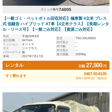
74005
ストック番号
【一般ゴミ・ペットボトル回収対応】極東製 4立米 プレス
式 低騒音 ハイブリッド AT車【4立米クラス】【長期レンタ
ル・リース可】【一般ごみ対応】【資源ごみ対応】
年式
平成29年9月
型式
TSG-XKU600X
走行距離
94千km
内寸長さ
--
ミッション
オートマ
内寸幅
--
サス
リーフサス
内寸高さ
--
パワーゲート
無
最大積載
2000kg
車検
2027年7月17日
27,500
レンタル
日額
円
0467-55-8195
すぐ乗れます
9:00〜18:00 (日・祝休み)