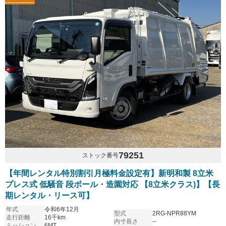
79251
ストック番号
【年間レンタル特別割引月極料金設定有】新明和製 8立米
プレス式 低騒音 段ボール・造園対応 【8立米クラス)】【長
期レンタル・リース可】
年式
令和6年12月
型式
2RG-NPR88YM
走行距離
16千km
内寸長さ
--
ミッション
6MT