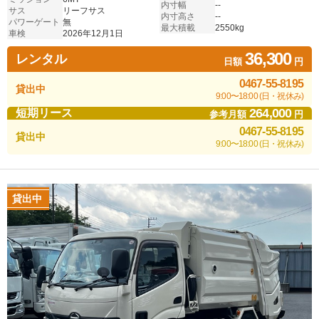
内寸幅
--
サス
リーフサス
内寸高さ
--
パワーゲート
無
最大積載
2550kg
車検
2026年12月1日
36,300
レンタル
日額
円
0467-55-8195
貸出中
9:00〜18:00 (日・祝休み)
264,000
短期リース
参考月額
円
0467-55-8195
貸出中
9:00〜18:00 (日・祝休み)
貸出中