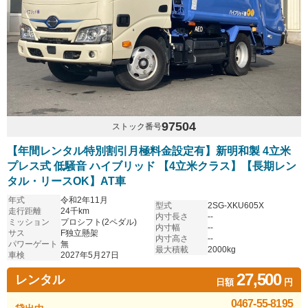
97504
ストック番号
【年間レンタル特別割引月極料金設定有】新明和製 4立米
プレス式 低騒音 ハイブリッド 【4立米クラス】【長期レン
タル・リースOK】AT車
年式
令和2年11月
型式
2SG-XKU605X
走行距離
24千km
内寸長さ
--
ミッション
プロシフト(2ペダル)
内寸幅
--
サス
F独立懸架
内寸高さ
--
パワーゲート
無
最大積載
2000kg
車検
2027年5月27日
27,500
レンタル
日額
円
0467-55-8195