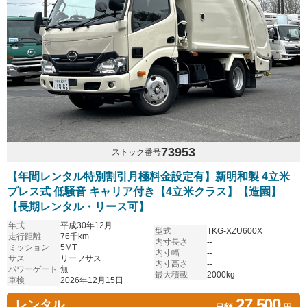
73953
ストック番号
【年間レンタル特別割引月極料金設定有】新明和製 4立米
プレス式 低騒音 キャリア付き【4立米クラス】【造園】
【長期レンタル・リース可】
年式
平成30年12月
型式
TKG-XZU600X
走行距離
76千km
内寸長さ
--
ミッション
5MT
内寸幅
--
サス
リーフサス
内寸高さ
--
パワーゲート
無
最大積載
2000kg
車検
2026年12月15日
27,500
レンタル