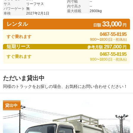
内寸幅
--
サス
リーフサス
内寸高さ
--
パワーゲート
無
最大積載
2800kg
車検
2027年2月1日
33,000
レンタル
日額
円
0467-55-8195
すぐ乗れます
9:00〜18:00 (日・祝休み)
297,000
短期リース
参考月額
円
0467-55-8195
すぐ乗れます
9:00〜18:00 (日・祝休み)
ただいま貸出中
同様のトラックをお探しの場合、お気軽にお問い合わせください！
貸出中