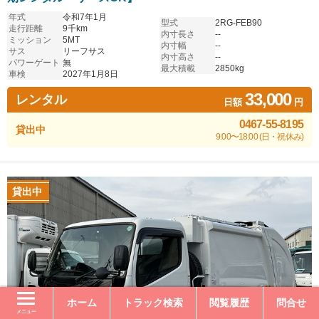
年式
令和7年1月
型式
2RG-FEB90
走行距離
9千km
内寸長さ
--
ミッション
5MT
内寸幅
--
サス
リーフサス
内寸高さ
--
パワーゲート
無
最大積載
2850kg
車検
2027年1月8日
33,000
レンタル
日額
円
0467-55-8195
貸出中
9:00〜18:00 (日・祝休み)
貸出中
ホーム
トラック検索
閲覧履歴
問合せ
メニュー