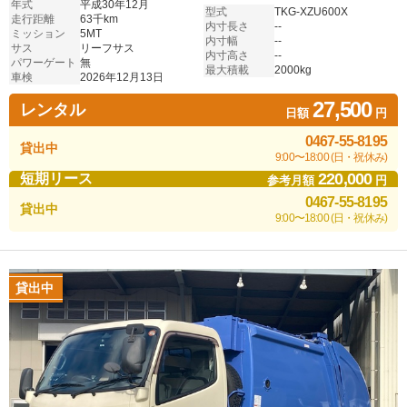
年式
平成30年12月
型式
TKG-XZU600X
走行距離
63千km
内寸長さ
--
ミッション
5MT
内寸幅
--
サス
リーフサス
内寸高さ
--
パワーゲート
無
最大積載
2000kg
車検
2026年12月13日
27,500
レンタル
日額
円
0467-55-8195
貸出中
9:00〜18:00 (日・祝休み)
220,000
短期リース
参考月額
円
0467-55-8195
貸出中
9:00〜18:00 (日・祝休み)
貸出中