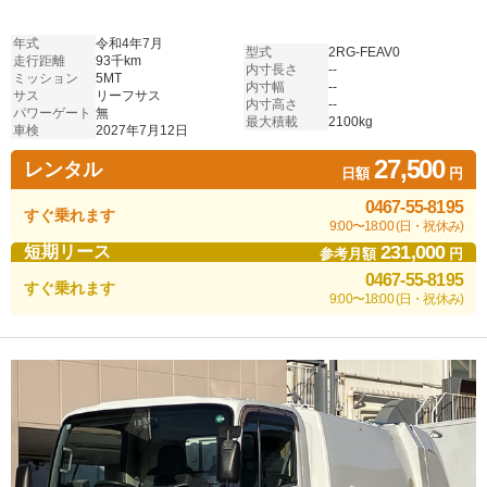
年式
令和4年7月
型式
2RG-FEAV0
走行距離
93千km
内寸長さ
--
ミッション
5MT
内寸幅
--
サス
リーフサス
内寸高さ
--
パワーゲート
無
最大積載
2100kg
車検
2027年7月12日
27,500
レンタル
日額
円
0467-55-8195
すぐ乗れます
9:00〜18:00 (日・祝休み)
231,000
短期リース
参考月額
円
0467-55-8195
すぐ乗れます
9:00〜18:00 (日・祝休み)