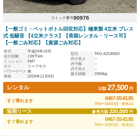
90976
ストック番号
【一般ゴミ・ペットボトル回収対応】極東製 4立米 プレス
式 低騒音 【4立米クラス】【長期レンタル・リース可】
【一般ごみ対応】【資源ごみ対応】
年式
平成24年10月
型式
TKG-XZU600X
走行距離
138千km
内寸長さ
--
ミッション
5MT
内寸幅
--
サス
リーフサス
内寸高さ
--
パワーゲート
無
最大積載
2000kg
車検
2026年11月6日
27,500
レンタル
日額
円
0467-55-8195
すぐ乗れます
9:00〜18:00 (日・祝休み)
220,000
短期リース
参考月額
円
0467-55-8195
すぐ乗れます
9:00〜18:00 (日・祝休み)