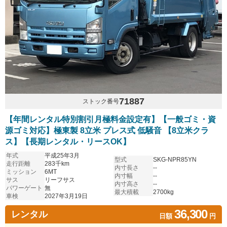
71887
ストック番号
【年間レンタル特別割引月極料金設定有】【一般ゴミ・資
源ゴミ対応】極東製 8立米 プレス式 低騒音 【8立米クラ
ス】【長期レンタル・リースOK】
年式
平成25年3月
型式
SKG-NPR85YN
走行距離
283千km
内寸長さ
--
ミッション
6MT
内寸幅
--
サス
リーフサス
内寸高さ
--
パワーゲート
無
最大積載
2700kg
車検
2027年3月19日
36,300
レンタル
日額
円