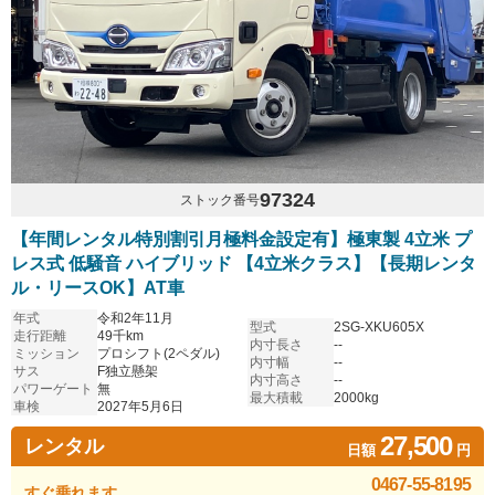
97324
ストック番号
【年間レンタル特別割引月極料金設定有】極東製 4立米 プ
レス式 低騒音 ハイブリッド 【4立米クラス】【長期レンタ
ル・リースOK】AT車
年式
令和2年11月
型式
2SG-XKU605X
走行距離
49千km
内寸長さ
--
ミッション
プロシフト(2ペダル)
内寸幅
--
サス
F独立懸架
内寸高さ
--
パワーゲート
無
最大積載
2000kg
車検
2027年5月6日
27,500
レンタル
日額
円
0467-55-8195
すぐ乗れます