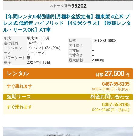
95202
ストック番号
【年間レンタル特別割引月極料金設定有】極東製 4立米 プ
レス式 低騒音 ハイブリッド 【4立米クラス】【長期レンタ
ル・リースOK】AT車
年式
平成28年11月
型式
TSG-XKU600X
走行距離
142千km
内寸長さ
--
ミッション
プロシフト(2ペダル)
内寸幅
--
サス
リーフサス
内寸高さ
--
パワーゲート
無
最大積載
2000kg
車検
2027年4月9日
27,500
レンタル
日額
円
0467-55-8195
すぐ乗れます
9:00〜18:00 (日・祝休み)
短期リース
料金お問い合わせ
0467-55-8195
すぐ乗れます
9:00〜18:00 (日・祝休み)