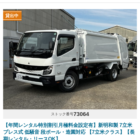
貸出中
73064
ストック番号
【年間レンタル特別割引月極料金設定有】新明和製 7立米
プレス式 低騒音 段ボール・造園対応 【7立米クラス】【長
期レンタル・リースOK】