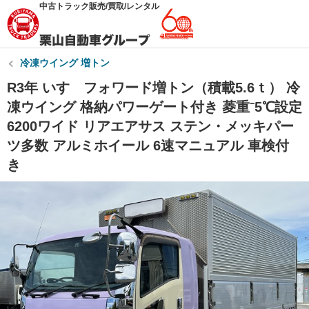
中古トラック販売/買取/レンタル
冷凍ウイング 増トン
R3年 いすゞフォワード増トン（積載5.6ｔ） 冷
凍ウイング 格納パワーゲート付き 菱重⁻5℃設定
6200ワイド リアエアサス ステン・メッキパー
ツ多数 アルミホイール 6速マニュアル 車検付
き