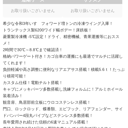
お取り扱いございません
お取り扱いございません
希少な令和3年いすゞフォワード増トンの冷凍ウイング入庫！
トランテックス製6200ワイド幅ボデー！床鉄板！
菱重製冷凍機 -5℃設定！ドライ、精密機械、青果運搬等におスス
メ！
2時間で30℃～8.8℃まで確認済！
格納パワーゲート付き！カゴ台車の運搬にも最適でマルチに活躍し
てくれます！
負担軽減や高さ調整に便利なリアエアサス搭載！積載5.6ｔ！たっぷ
り積荷可能！
カスタム仕様！電動チルト搭載！
キャブにメッキパーツ多数搭載し洗練フォルムに！アルミホイール
装着済み！
観音扉、鳥居部前立板にウロコステンレス搭載！
門口、ロックロッド、蝶番類、エビフック、リアフェンダー、サイ
ドバンパー4段丸パイプなどステンレス多数搭載！
長年愛用され続けた信頼の6速マニュアル搭載！