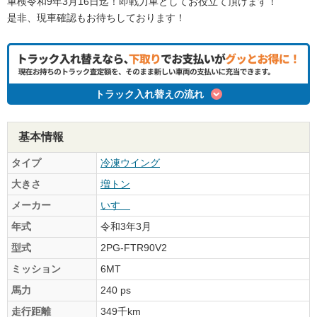
車検令和9年3月16日迄！即戦力車としてお役立て頂けます！
是非、現車確認もお待ちしております！
トラック入れ替えの流れ
基本情報
タイプ
冷凍ウイング
大きさ
増トン
メーカー
いすゞ
年式
令和3年3月
型式
2PG-FTR90V2
ミッション
6MT
馬力
240 ps
走行距離
349千km