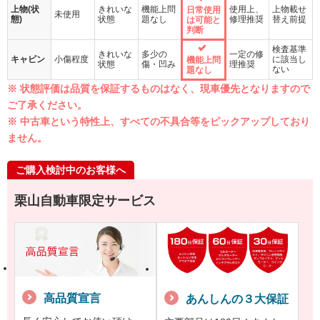
上物(状
きれいな
機能上問
使用上、
上物載せ
日常使用
未使用
態)
状態
題なし
修理推奨
替え前提
は可能と
判断
検査基準
きれいな
多少の
一定の修
キャビン
小傷程度
に該当し
機能上問
状態
傷・凹み
理推奨
ない
題なし
※ 状態評価は品質を保証するものはなく、現車優先となりますので
ご了承ください。
※ 中古車という特性上、すべての不具合等をピックアップしており
ません。
ご購入検討中のお客様へ
栗山自動車限定サービス
高品質宣言
あんしんの３大保証