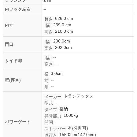
内フック左右
--
626.0 cm
長さ
239.0 cm
内寸
幅
210.0 cm
高さ
206.0cm
幅
門口
202.0cm
高さ
--
幅
サイド扉
--
高さ
3.0cm
横
--
壁(厚さ)
前
--
扉
トランテックス
メーカー
--
型式
格納
タイプ
1000kg
昇降能力
パワーゲート
-
開閉
有(分割可)
ストッパー
155.0cm(142.0cm)
奥行き