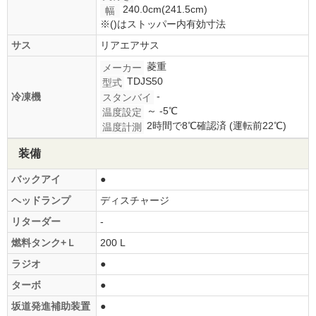
240.0cm(241.5cm)
幅
※()はストッパー内有効寸法
サス
リアエアサス
菱重
メーカー
TDJS50
型式
-
冷凍機
スタンバイ
～ -5℃
温度設定
2時間で8℃確認済 (運転前22℃)
温度計測
装備
バックアイ
●
ヘッドランプ
ディスチャージ
リターダー
-
燃料タンク+Ｌ
200 L
ラジオ
●
ターボ
●
坂道発進補助装置
●