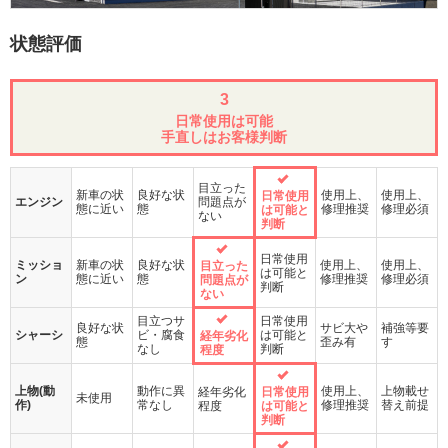
状態評価
3
日常使用は可能
手直しはお客様判断
目立った
新車の状
良好な状
使用上、
使用上、
日常使用
エンジン
問題点が
態に近い
態
修理推奨
修理必須
は可能と
ない
判断
日常使用
ミッショ
新車の状
良好な状
使用上、
使用上、
目立った
は可能と
ン
態に近い
態
修理推奨
修理必須
問題点が
判断
ない
目立つサ
日常使用
良好な状
サビ大や
補強等要
シャーシ
ビ・腐食
は可能と
経年劣化
態
歪み有
す
なし
判断
程度
上物(動
動作に異
使用上、
上物載せ
経年劣化
日常使用
未使用
作)
常なし
修理推奨
替え前提
程度
は可能と
判断