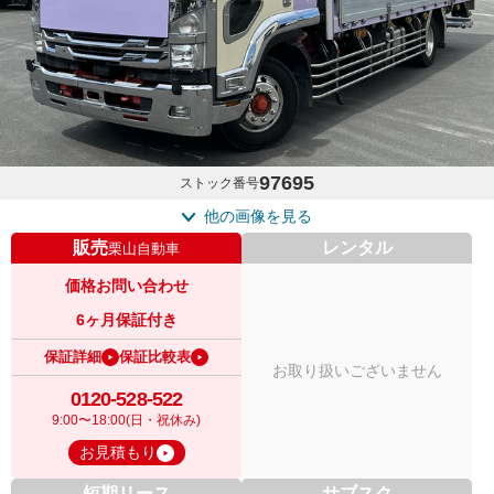
97695
ストック番号
他の画像を見る
販売
レンタル
栗山自動車
価格お問い合わせ
6ヶ月保証付き
保証詳細
保証比較表
お取り扱いございません
0120-528-522
9:00〜18:00(日・祝休み)
お見積もり
短期リース
サブスク