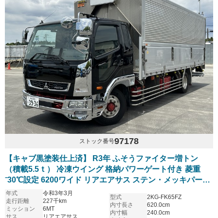
97178
ストック番号
【キャブ黒塗装仕上済】 R3年 ふそうファイター増トン
（積載5.5ｔ） 冷凍ウイング 格納パワーゲート付き 菱重
⁻30℃設定 6200ワイド リアエアサス ステン・メッキパーツ
多数 アルミホイール 6速マニュアル 車検付き
年式
令和3年3月
型式
2KG-FK65FZ
走行距離
227千km
内寸長さ
620.0cm
ミッション
6MT
内寸幅
240.0cm
サス
リアエアサス