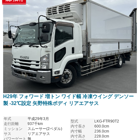
H29年 フォワード 増トン ワイド幅 冷凍ウイング デンソー
製 -32℃設定 矢野特殊ボディ リアエアサス
年式
平成29年3月
型式
LKG-FTR90T2
走行距離
937千km
内寸長さ
600.0cm
ミッション
スムーサー(2ペダル)
内寸幅
236.0cm
サス
リアエアサス
内寸高さ
228.0cm
パワーゲート
無