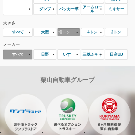
アームロー
ダンプ
パッカー車
ミキサー
ル
大きさ
大型
増トン
4トン
2トン
すべて
メーカー
日野
いすゞ
三菱ふそう
日産UD
すべて
栗山自動車グループ