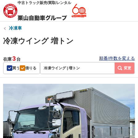
中古トラック販売/買取/レンタル
冷凍車
冷凍ウイング 増トン
3
順番/件数を変える
在庫
台
買う
借りる
冷凍ウイング | 増トン
変更