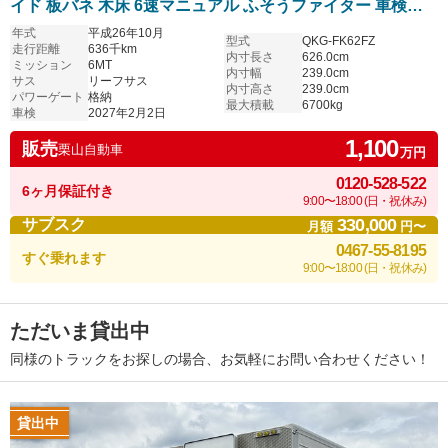
イド 板バネ 木床 6速マニュアル ふそうファイター 車検付
き
年式
平成26年10月
型式
QKG-FK62FZ
走行距離
636千km
内寸長さ
626.0cm
ミッション
6MT
内寸幅
239.0cm
サス
リーフサス
内寸高さ
239.0cm
パワーゲート
格納
最大積載
6700kg
車検
2027年2月2日
1,100
販売
栗山自動車
万円
0120-528-522
6ヶ月保証付き
9:00〜18:00 (日・祝休み)
330,000
サブスク
月額
円〜
0467-55-8195
すぐ乗れます
9:00〜18:00 (日・祝休み)
ただいま貸出中
同様のトラックをお探しの場合、お気軽にお問い合わせください！
貸出中