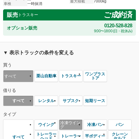
最大積載
7000kg
車検
一時抹消
ご成約済
販売
トラスキー
0120-528-828
オプション販売
9:00〜18:00 (日・祝休み)
▼ 表示トラックの条件を変える
買う
ワンプラス
栗山自動車
トラスキー
すべて
トア
借りる
レンタル
サブスク
短期リース
すべて
タイプ
冷凍ウイン
ウイング
冷凍バン
バン
グ
トレーラー
クレーン
トレーラー
平ボディー
すべて
ヘッド
セルフ