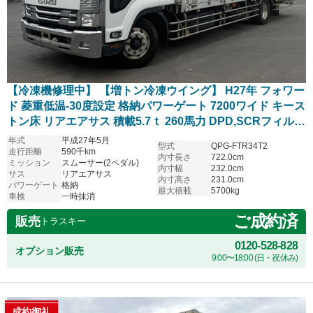
【冷凍機修理中】 【増トン冷凍ウイング】 H27年 フォワー
ド 菱重低温-30度設定 格納パワーゲート 7200ワイド キース
トン床 リアエアサス 積載5.7ｔ 260馬力 DPD,SCRフィルタ
ーリビルト交換済
年式
平成27年5月
型式
QPG-FTR34T2
走行距離
590千km
内寸長さ
722.0cm
ミッション
スムーサー(2ペダル)
内寸幅
232.0cm
サス
リアエアサス
内寸高さ
231.0cm
パワーゲート
格納
最大積載
5700kg
車検
一時抹消
ご成約済
販売
トラスキー
0120-528-828
オプション販売
9:00〜18:00 (日・祝休み)
成約御礼