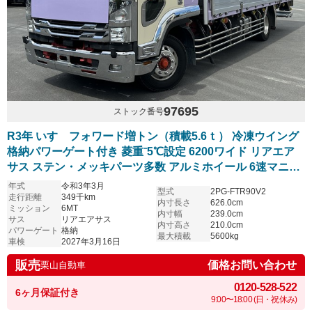
97695
ストック番号
R3年 いすゞフォワード増トン（積載5.6ｔ） 冷凍ウイング
格納パワーゲート付き 菱重⁻5℃設定 6200ワイド リアエア
サス ステン・メッキパーツ多数 アルミホイール 6速マニュ
アル 車検付き
年式
令和3年3月
型式
2PG-FTR90V2
走行距離
349千km
内寸長さ
626.0cm
ミッション
6MT
内寸幅
239.0cm
サス
リアエアサス
内寸高さ
210.0cm
パワーゲート
格納
最大積載
5600kg
車検
2027年3月16日
販売
価格お問い合わせ
栗山自動車
0120-528-522
6ヶ月保証付き
9:00〜18:00 (日・祝休み)