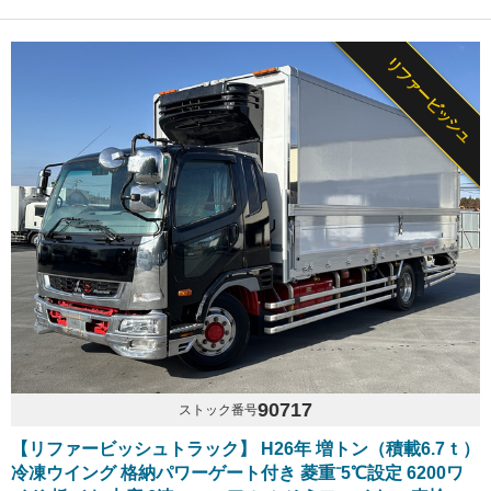
リファービッシュ
90717
ストック番号
【リファービッシュトラック】 H26年 増トン（積載6.7ｔ）
冷凍ウイング 格納パワーゲート付き 菱重⁻5℃設定 6200ワ