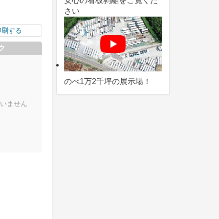
安心の看板剥離をご覧くだ
さい
印刷する
ク
のべ1万2千坪の展示場！
いません