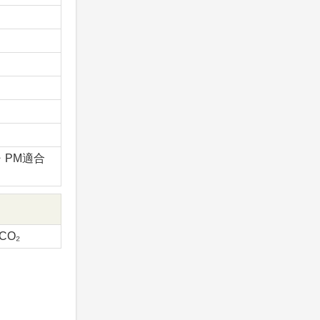
x・PM適合
-CO₂