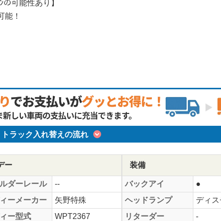
ﾄﾝの可能性あり】
可能！
トラック入れ替えの流れ
デー
装備
ルダーレール
--
バックアイ
●
ィーメーカー
矢野特殊
ヘッドランプ
ディス
ィー型式
WPT2367
リターダー
-