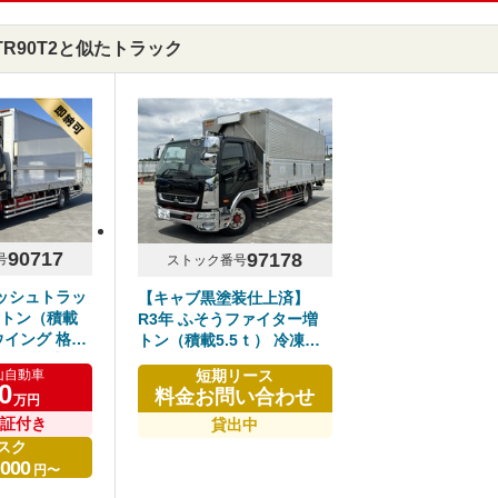
FTR90T2と似たトラック
90717
97178
号
ストック番号
ッシュトラッ
【キャブ黒塗装仕上済】
 増トン（積載
R3年 ふそうファイター増
ウイング 格納
トン（積載5.5ｔ） 冷凍ウ
き 菱重⁻5℃
イング 格納パワーゲート付
短期リース
山自動車
イド 板バネ 木
き 菱重⁻30℃設定 6200ワイ
0
料金お問い合わせ
万円
アル ふそうフ
ド リアエアサス ステン・
付き
保証付き
メッキパーツ多数 アルミホ
貸出中
イール 6速マニュアル 車検
スク
,000
付き
円〜