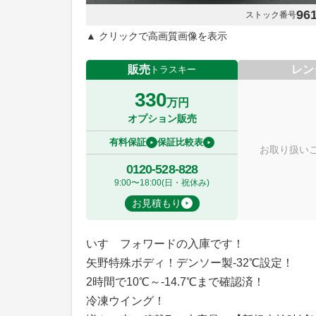
96
ストック番号
▲ クリックで高画質画像を表示
販売
レン
トラスキー
330
万円
オプション販売
有料保証
保証比較表
お取り扱い
0120-528-828
9:00〜18:00(日・祝休み)
お見積もり
いすゞフォワードの入庫です！
矢野特殊ボディ！デンソー製-32℃設定！
2時間で10℃～-14.7℃まで確認済！
冷凍ウイング！