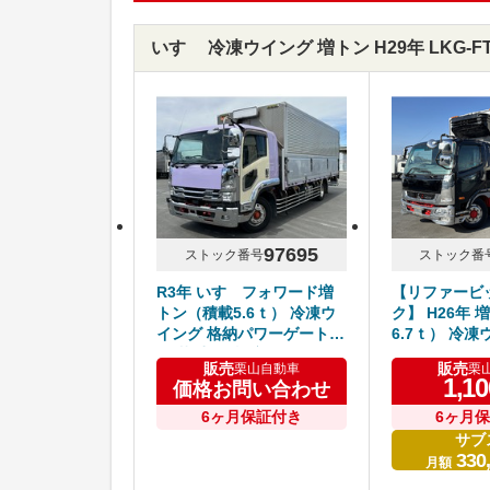
いすゞ 冷凍ウイング 増トン H29年 LKG-
97695
ストック番号
ストック番
R3年 いすゞフォワード増
【リファービ
トン（積載5.6ｔ） 冷凍ウ
ク】 H26年
イング 格納パワーゲート付
6.7ｔ） 冷凍
き 菱重⁻5℃設定 6200ワイ
パワーゲート付
販売
販売
栗山自動車
栗
ド リアエアサス ステン・
設定 6200ワ
1,10
価格お問い合わせ
メッキパーツ多数 アルミホ
床 6速マニュ
イール 6速マニュアル 車検
ァイター 車検
6ヶ月保証付き
6ヶ月
付き
サブ
330
月額