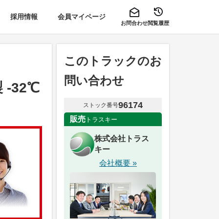
採用情報
会員マイページ
お問合わせ
閲覧履歴
このトラックのお
問い合わせ
-32℃
96174
ストック番号
販売
トラスキー
株式会社トラス
キー
会社概要 »