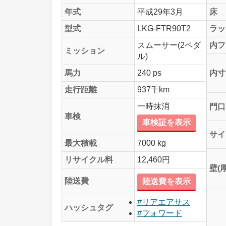
年式
平成29年3月
床
型式
LKG-FTR90T2
ラッ
スムーサー(2ペダ
内フ
ミッション
ル)
馬力
240 ps
内寸
走行距離
937千km
一時抹消
門口
車検
車検証を表示
サイ
最大積載
7000 kg
リサイクル料
12,460円
壁(
陸送費
陸送費を表示
#リアエアサス
ハッシュタグ
#フォワード