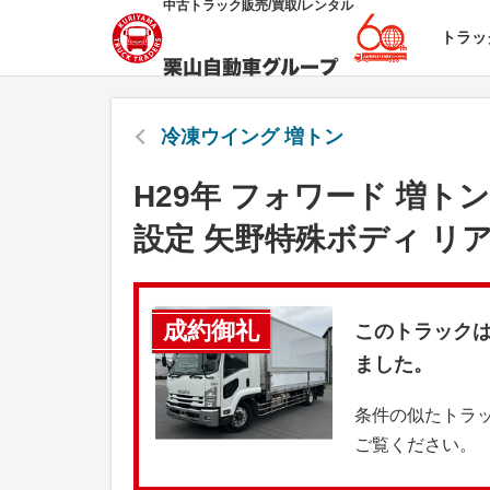
中古トラック販売/買取/レンタル
トラッ
冷凍ウイング 増トン
H29年 フォワード 増トン
設定 矢野特殊ボディ リ
成約御礼
このトラック
ました。
条件の似たトラ
ご覧ください。