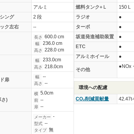
アルミ
燃料タンク+Ｌ
150 L
シング
2 段
ラジオ
●
ック左右
--
ターボ
●
600.0 cm
坂道発進補助装置
●
長さ
236.0 cm
幅
ETC
●
228.0 cm
高さ
アルミホイール
●
233.0cm
幅
●NO
218.0cm
高さ
その他
--
幅
ド扉
--
高さ
環境への配慮
5.0cm
横
CO₂削減貢献量
42.47t
--
厚さ)
前
--
扉
-
メーカー
--
型式
無
タイプ