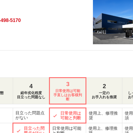
-498-5170
3
4
2
日常使用は可能
態
経年劣化程度
一定の
し
手直しはお客様判
目立った問題なし
お手入れを推奨
お
断
目立った問題点
日常使用は
使用上、修理推
使用
がない
可能と判断
奨
須
目立った問
日常使用は可能
使用上、修理推
使用