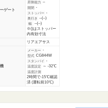
--
昇降能力
-
開閉
ーゲート
-
ストッパー
--(--)
奥行き
--(--)
幅
※()はストッパー
内有効寸法
リアエアサス
-
メーカー
CG844W
型式
-
スタンバイ
機
～ -32℃
温度設定
温度計測
2時間で-15℃確認
済 (運転前10℃)