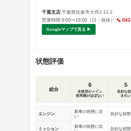
千葉支店
|
千葉県佐倉市大作2-12-2
営業時間 9:00〜18:00（日・祝休）
|
📞 043
Googleマップで見る ▶
状態評価
6
5
総合
未使用がメイン
良好な状
使用感がほぼない
きれい
新車の状態に近
エンジン
良好な状態
い
新車の状態に近
ミッション
良好な状態