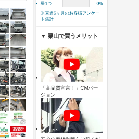
星1つ
0%
※直近6ヶ月のお客様アンケー
ト集計
▼ 栗山で買うメリット
「高品質宣言！」CMバー
ジョン