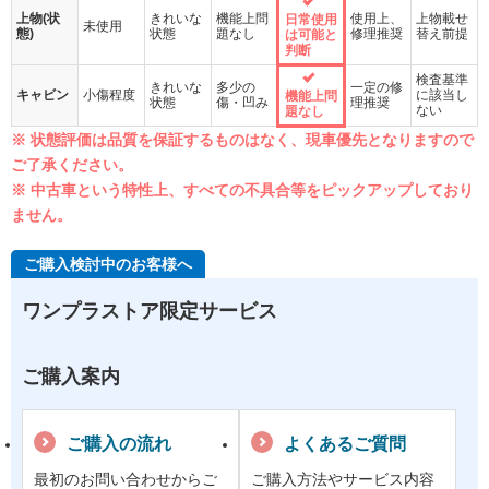
上物(状
きれいな
機能上問
使用上、
上物載せ
日常使用
未使用
態)
状態
題なし
修理推奨
替え前提
は可能と
判断
検査基準
きれいな
多少の
一定の修
キャビン
小傷程度
に該当し
機能上問
状態
傷・凹み
理推奨
ない
題なし
※ 状態評価は品質を保証するものはなく、現車優先となりますので
ご了承ください。
※ 中古車という特性上、すべての不具合等をピックアップしており
ません。
ご購入検討中のお客様へ
ワンプラストア限定サービス
ご購入案内
ご購入の流れ
よくあるご質問
最初のお問い合わせからご
ご購入方法やサービス内容