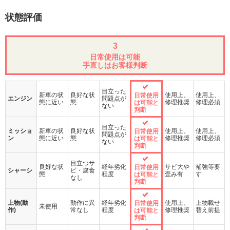
状態評価
3
日常使用は可能
手直しはお客様判断
目立った
新車の状
良好な状
使用上、
使用上、
日常使用
エンジン
問題点が
態に近い
態
修理推奨
修理必須
は可能と
ない
判断
目立った
ミッショ
新車の状
良好な状
使用上、
使用上、
日常使用
問題点が
ン
態に近い
態
修理推奨
修理必須
は可能と
ない
判断
目立つサ
良好な状
経年劣化
サビ大や
補強等要
日常使用
シャーシ
ビ・腐食
態
程度
歪み有
す
は可能と
なし
判断
上物(動
動作に異
経年劣化
使用上、
上物載せ
日常使用
未使用
作)
常なし
程度
修理推奨
替え前提
は可能と
判断