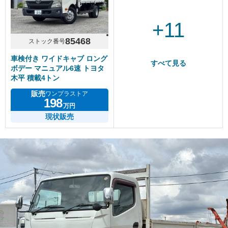
+11
85468
ストック番号
車検付き ワイドキャブ ロング
すべて見る
ボデー マニュアル6速 トヨタ
木平 積載4トン
販売
ワンプラストア
198
万円
現状販売