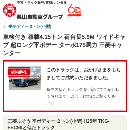
中古トラック販売/買取/レンタル
平ボディー 2トン(小型)
車検付き 積載4.15トン 荷台長5.9M ワイドキャ
ブ 超ロング平ボデー ターボ175馬力 三菱キャ
ンター
このトラックは、おかげさまをもち
成約御礼
ましてご成約いただきました。
条件の似たトラックを下記にてご紹介し
ております。よろしければご覧くださ
い。
三菱ふそう 平ボディー ２トン(小型) H25年 TKG-
FEC90と似たトラック