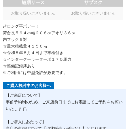
短期リース
サブスク
お取り扱いございません
お取り扱いございません
超ロング平ボデー！
荷台長５９４㎝幅２０８㎝アオリ３６㎝
内フック５対
☆最大積載量４１５０㎏
☆令和８年８月４日まで車検付き
☆インタークーラーターボ１７５馬力
☆整備記録簿あり
※ご利用には中型免許が必要です。
ご購入検討中のお客様へ
【ご来店について】
事前予約制のため、ご来店前日までにお電話にてご予約をお願い
いたします。
【ご購入にあたって】
当店の車両はすべて【現状販売・保証なし】となります。