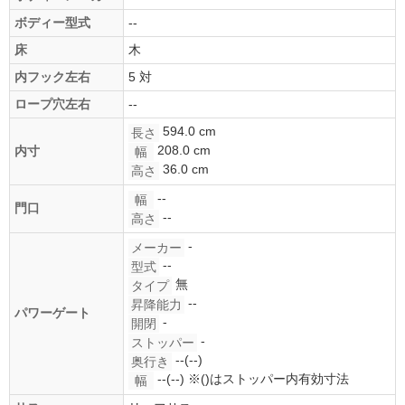
ボディー型式
--
床
木
内フック左右
5 対
ロープ穴左右
--
594.0 cm
長さ
208.0 cm
内寸
幅
36.0 cm
高さ
--
幅
門口
--
高さ
-
メーカー
--
型式
無
タイプ
--
昇降能力
パワーゲート
-
開閉
-
ストッパー
--(--)
奥行き
--(--)
※()はストッパー内有効寸法
幅