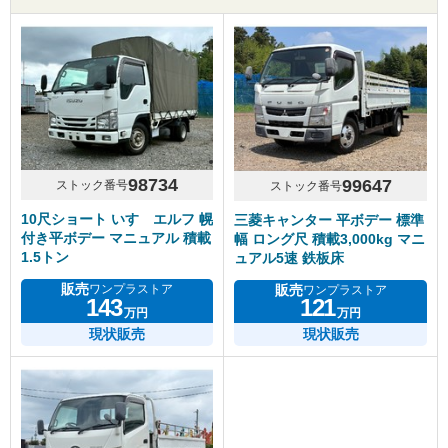
98734
99647
ストック番号
ストック番号
10尺ショート いすゞエルフ 幌
三菱キャンター 平ボデー 標準
付き平ボデー マニュアル 積載
幅 ロング尺 積載3,000kg マニ
1.5トン
ュアル5速 鉄板床
販売
販売
ワンプラストア
ワンプラストア
143
121
万円
万円
現状販売
現状販売