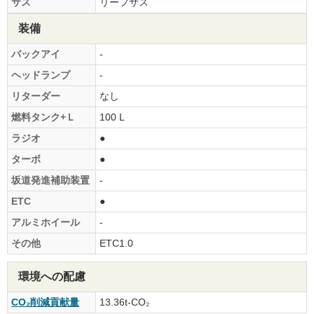
サス
リーフサス
装備
バックアイ
-
ヘッドランプ
-
リターダー
なし
燃料タンク+Ｌ
100 L
ラジオ
●
ターボ
●
坂道発進補助装置
-
ETC
●
アルミホイール
-
その他
ETC1.0
環境への配慮
CO₂削減貢献量
13.36t-CO₂