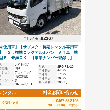
92267
ストック番号
未使用車】【サブスク・長期レンタル専用車
】 ２ｔ標準ロングアルミバン ＡＴ車 準
型５ｔ未満ＯＫ 【事業ナンバー登録可】
式
令和8年3月
型式
2RG-FEA20
行距離
1千km
内寸長さ
443.0cm
ッション
デュオニック
内寸幅
178.0cm
ス
F独立懸架
内寸高さ
205.0cm
ワーゲート
無
最大積載
2000kg
検
2028年3月11日
料金お問い合わせ
レンタル
0467-55-8195
すぐ乗れます
9:00〜18:00 (日・祝休み)