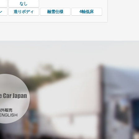
なし
ン
造りボディ
融雪仕様
4軸低床