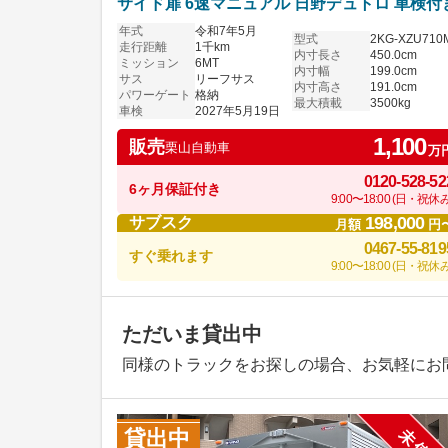
サイド扉 6速マニュアル 日野デュトロ 車検付
年式
令和7年5月
型式
2KG-XZU710
走行距離
1千km
内寸長さ
450.0cm
ミッション
6MT
内寸幅
199.0cm
サス
リーフサス
内寸高さ
191.0cm
パワーゲート
格納
最大積載
3500kg
車検
2027年5月19日
1,100
販売
栗山自動車
万
0120-528-52
6ヶ月保証付き
9:00〜18:00 (日・祝休み
198,000
サブスク
月額
円
0467-55-819
すぐ乗れます
9:00〜18:00 (日・祝休み
ただいま貸出中
同様のトラックをお探しの場合、お気軽にお
貸出中