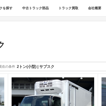
クを探す
中古トラック部品
トラック買取
会社概要
ク
現在の条件
2トン(小型) | サブスク