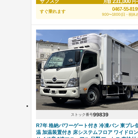
231,000
サブスク
月額
円
0467-55-819
すぐ乗れます
9:00〜18:00 (日・祝休み
99839
ストック番号
R7年 格納パワーゲート付き 冷凍バン 東プレ
温 加温装置付き 床システムフロア ワイドロ