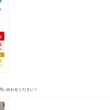
き
M
円
2
)
〜
5
)
問い合わせください！