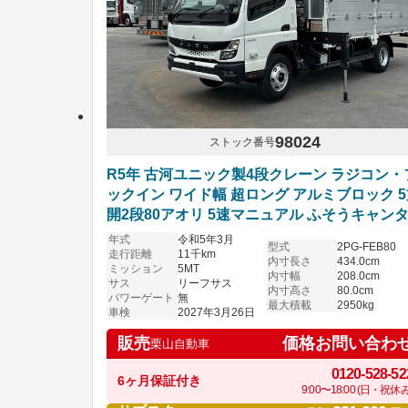
98024
ストック番号
R5年 古河ユニック製4段クレーン ラジコン・
ックイン ワイド幅 超ロング アルミブロック 
開2段80アオリ 5速マニュアル ふそうキャン
R9年3月まで車検付き
年式
令和5年3月
型式
2PG-FEB80
走行距離
11千km
内寸長さ
434.0cm
ミッション
5MT
内寸幅
208.0cm
サス
リーフサス
内寸高さ
80.0cm
パワーゲート
無
最大積載
2950kg
車検
2027年3月26日
価格お問い合わ
販売
栗山自動車
0120-528-52
6ヶ月保証付き
9:00〜18:00 (日・祝休み