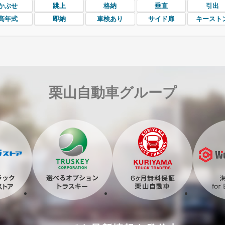
かぶせ
跳上
格納
垂直
引出
高年式
即納
車検あり
サイド扉
キースト
栗山自動車グループ