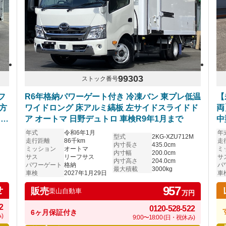
99303
ストック番号
フ
R6年格納パワーゲート付き 冷凍バン 東プレ低温
【
5方
ワイドロング 床アルミ縞板 左サイドスライドド
両
ター
ア オートマ 日野デュトロ 車検R9年1月まで
中
年式
令和6年1月
年
型式
2KG-XZU712M
走行距離
86千km
走
内寸長さ
435.0cm
ミッション
オートマ
ミ
内寸幅
200.0cm
サス
リーフサス
サ
内寸高さ
204.0cm
パワーゲート
格納
パ
最大積載
3000kg
車検
2027年1月29日
車
957
せ
販売
栗山自動車
万円
2
0120-528-522
6ヶ月保証付き
)
9:00〜18:00 (日・祝休み)