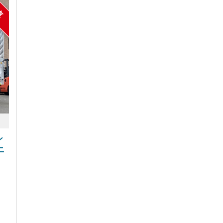
車
ン
ニ