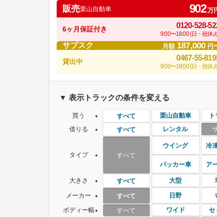
902
販売
栗山自動車
万
0120-528-52
6ヶ月保証付き
9:00〜18:00 (日・祝休み
187,000
サブスク
月額
円
0467-55-819
貸出中
9:00〜18:00 (日・祝休み
▼ 表示トラックの条件を変える
買う
栗山自動車
ト
すべて
借りる
レンタル
すべて
ウイング
冷
タイプ
すべて
パッカー車
ア
大きさ
大型
すべて
メーカー
日野
すべて
ボディー幅
ワイド
セ
すべて