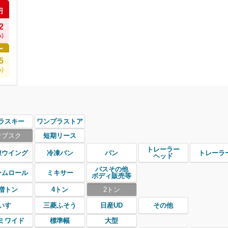
円
2
)
〜
5
)
ラスキー
ワンプラストア
サブスク
短期リース
トレーラー
凍ウイング
冷凍バン
バン
トレーラ
ヘッド
バスその他
ームロール
ミキサー
ボディ販売等
増トン
4トン
2トン
いすゞ
三菱ふそう
日産UD
その他
ミワイド
標準幅
大型