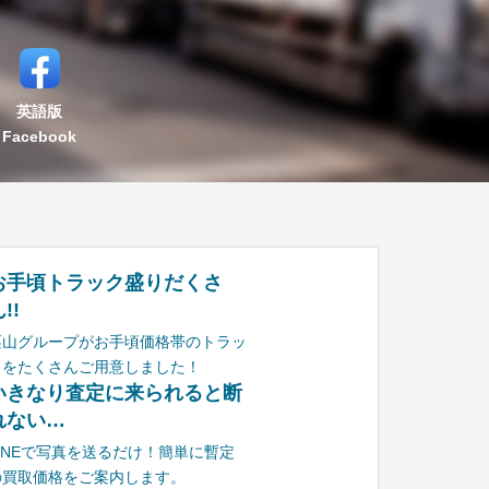
英語版
Facebook
お手頃トラック盛りだくさ
!!
栗山グループがお手頃価格帯のトラッ
クをたくさんご用意しました！
いきなり査定に来られると断
れない…
LINEで写真を送るだけ！簡単に暫定
の買取価格をご案内します。