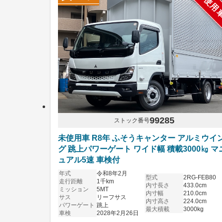
未使用
99285
ストック番号
未使用車 R8年 ふそうキャンター アルミウイ
グ 跳上パワーゲート ワイド幅 積載3000㎏ マ
ュアル5速 車検付
年式
令和8年2月
型式
2RG-FEB80
走行距離
1千km
内寸長さ
433.0cm
ミッション
5MT
内寸幅
210.0cm
サス
リーフサス
内寸高さ
224.0cm
パワーゲート
跳上
最大積載
3000kg
車検
2028年2月26日