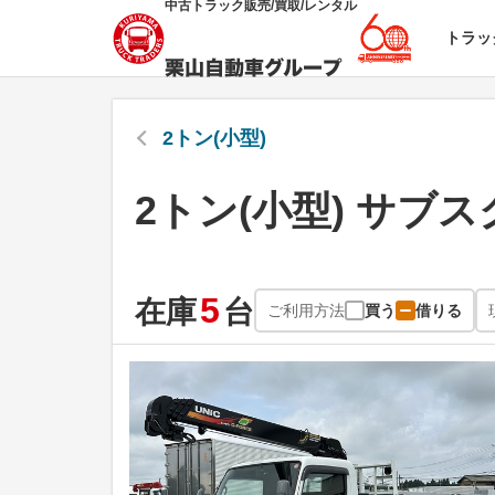
中古トラック販売/買取/レンタル
トラッ
2トン(小型)
2トン(小型) サブス
5
在庫
台
ご利用方法
買う
借りる