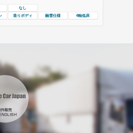
なし
ン
造りボディ
融雪仕様
4軸低床