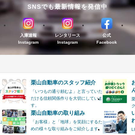
SNSでも最新情報を発信中
入庫速報
レンタリース
公式
Instagram
Instagram
Facebook
栗山自動車のスタッフ紹介
ん
イ
「いつもの通り頼むよ」と言っていた
だける信頼関係作りを大切にしていま
す。
栗山自動車の取り組み
山
「お客様」と「地球」を笑顔にするた
めの様々な取り組みをご紹介します。