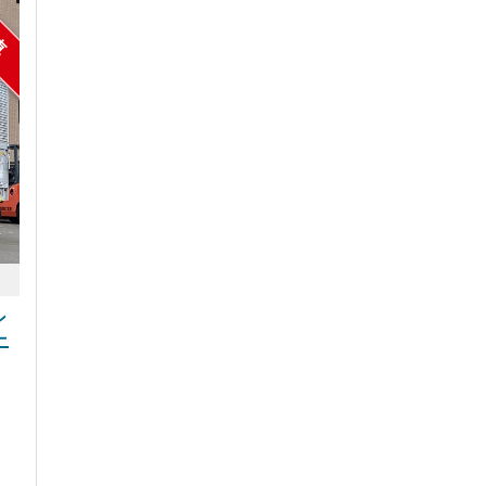
車
ン
ニ