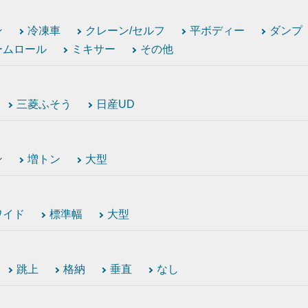
ン
冷凍車
クレーン/セルフ
平ボディー
ダンプ
ームロール
ミキサー
その他
三菱ふそう
日産UD
ン
増トン
大型
ワイド
標準幅
大型
跳上
格納
垂直
なし