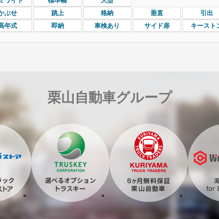
ミワイド
標準幅
大型
かぶせ
跳上
格納
垂直
引出
高年式
即納
車検あり
サイド扉
キースト
栗山自動車グループ