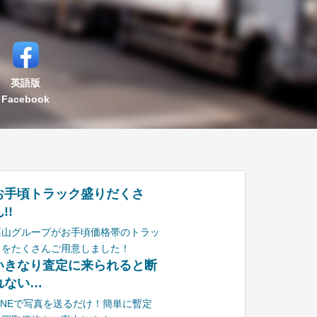
英語版
Facebook
お手頃トラック盛りだくさ
!!
栗山グループがお手頃価格帯のトラッ
クをたくさんご用意しました！
いきなり査定に来られると断
れない…
LINEで写真を送るだけ！簡単に暫定