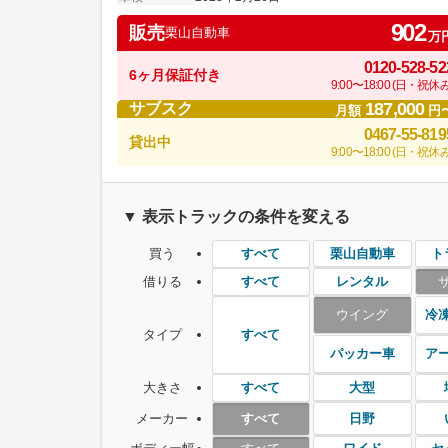
902
販売
栗山自動車
万
0120-528-52
6ヶ月保証付き
9:00〜18:00 (日・祝休み
187,000
サブスク
月額
円
0467-55-819
貸出中
9:00〜18:00 (日・祝休み
▼ 表示トラックの条件を変える
買う
栗山自動車
ト
すべて
借りる
レンタル
すべて
ウイング
冷
タイプ
すべて
パッカー車
ア
大きさ
大型
すべて
メーカー
日野
すべて