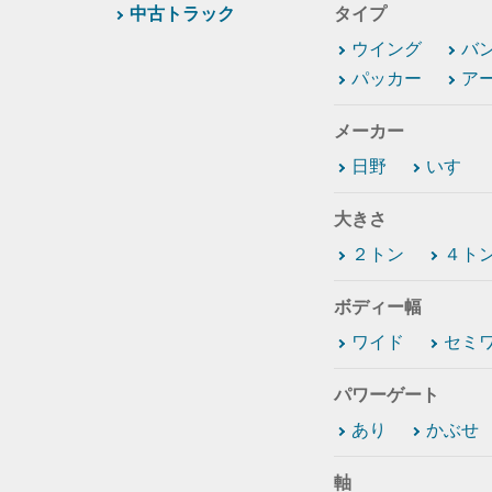
中古トラック
タイプ
ウイング
バ
パッカー
ア
メーカー
日野
いすゞ
大きさ
２トン
４ト
ボディー幅
ワイド
セミ
パワーゲート
あり
かぶせ
軸