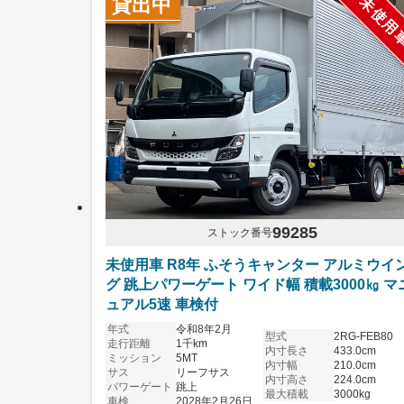
未使用
貸出中
99285
ストック番号
未使用車 R8年 ふそうキャンター アルミウイ
グ 跳上パワーゲート ワイド幅 積載3000㎏ マ
ュアル5速 車検付
年式
令和8年2月
型式
2RG-FEB80
走行距離
1千km
内寸長さ
433.0cm
ミッション
5MT
内寸幅
210.0cm
サス
リーフサス
内寸高さ
224.0cm
パワーゲート
跳上
最大積載
3000kg
車検
2028年2月26日