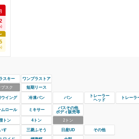
円
2
)
〜
5
)
ラスキー
ワンプラストア
サブスク
短期リース
トレーラー
凍ウイング
冷凍バン
バン
トレーラ
ヘッド
バスその他
ームロール
ミキサー
ボディ販売等
増トン
4トン
2トン
いすゞ
三菱ふそう
日産UD
その他