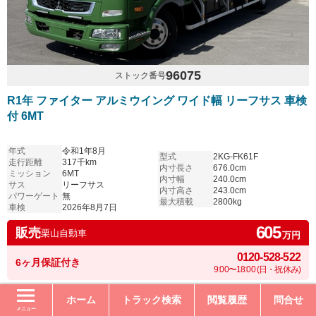
96075
ストック番号
R1年 ファイター アルミウイング ワイド幅 リーフサス 車検
付 6MT
年式
令和1年8月
型式
2KG-FK61F
走行距離
317千km
内寸長さ
676.0cm
ミッション
6MT
内寸幅
240.0cm
サス
リーフサス
内寸高さ
243.0cm
パワーゲート
無
最大積載
2800kg
車検
2026年8月7日
605
販売
栗山自動車
万円
0120-528-522
6ヶ月保証付き
9:00〜18:00 (日・祝休み)
ホーム
トラック検索
閲覧履歴
問合せ
メニュー