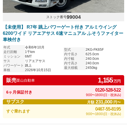
99004
ストック番号
【未使用】 R7年 跳上パワーゲート付き アルミウイング
6200ワイド リアエアサス 6速マニュアル ふそうファイター
車検付き
年式
令和6年10月
型式
2KG-FK65F
走行距離
1千km
内寸長さ
625.0cm
ミッション
6MT
内寸幅
240.0cm
サス
リアエアサス
内寸高さ
240.0cm
パワーゲート
跳上
最大積載
2450kg
車検
2026年10月15日
1,155
販売
栗山自動車
万円
0120-528-522
6ヶ月保証付き
9:00〜18:00 (日・祝休み)
231,000
サブスク
月額
円〜
0467-55-8195
すぐ乗れます
9:00〜18:00 (日・祝休み)