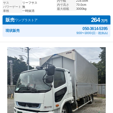
内寸幅
216.0cm
サス
リーフサス
内寸高さ
70.0cm
パワーゲート
無
最大積載
3000kg
車検
一時抹消
264
販売
ワンプラストア
万円
050-3614-5395
現状販売
9:00〜18:00 (日・祝休み)