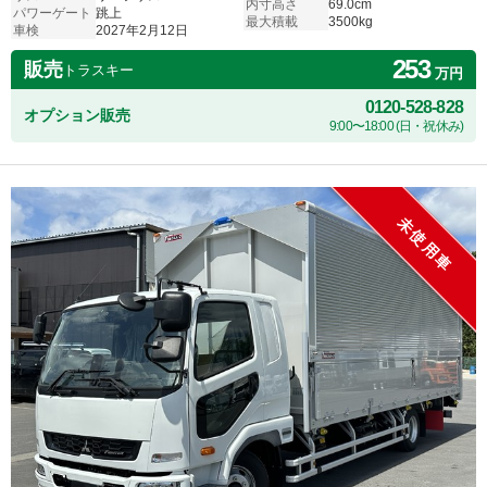
内寸高さ
69.0cm
パワーゲート
跳上
最大積載
3500kg
車検
2027年2月12日
253
販売
トラスキー
万円
0120-528-828
オプション販売
9:00〜18:00 (日・祝休み)
未使用車