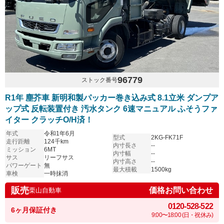
96779
ストック番号
R1年 塵芥車 新明和製パッカー巻き込み式 8.1立米 ダンプア
ップ式 反転装置付き 汚水タンク 6速マニュアル ふそうファ
イター クラッチO/H済！
年式
令和1年6月
型式
2KG-FK71F
走行距離
124千km
内寸長さ
--
ミッション
6MT
内寸幅
--
サス
リーフサス
内寸高さ
--
パワーゲート
無
最大積載
1500kg
車検
一時抹消
販売
価格お問い合わせ
栗山自動車
0120-528-522
6ヶ月保証付き
9:00〜18:00 (日・祝休み)