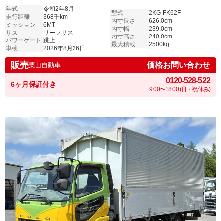
年式
令和2年8月
型式
2KG-FK62F
走行距離
368千km
内寸長さ
626.0cm
ミッション
6MT
内寸幅
239.0cm
サス
リーフサス
内寸高さ
240.0cm
パワーゲート
跳上
最大積載
2500kg
車検
2026年8月26日
販売
価格お問い合わせ
栗山自動車
0120-528-522
6ヶ月保証付き
9:00〜18:00 (日・祝休み)