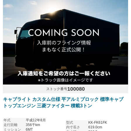
100080
ストック番号
キャブライト カスタム仕様 平アルミブロック 標準キャブ
トップエンジン 三菱ファイター 積載3トン
年式
平成12年8月
型式
KK-FK61FK
走行距離
356千km
内寸長さ
619.0cm
ミッション
6MT