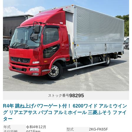
98295
ストック番号
R4年 跳ね上げパワーゲート付！ 6200ワイド アルミウイン
グ リアエアサス パブコ アルミホイール 三菱ふそう ファイ
ター
年式
令和4年12月
型式
2KG-FK65F
走行距離
447千km