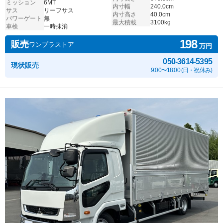
ミッション
6MT
内寸幅
240.0cm
サス
リーフサス
内寸高さ
40.0cm
パワーゲート
無
最大積載
3100kg
車検
一時抹消
198
販売
ワンプラストア
万円
050-3614-5395
現状販売
9:00〜18:00 (日・祝休み)