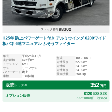
98302
ストック番号
H25年 跳上パワーゲート付き アルミウイング 6200ワイド
板バネ 6速マニュアル ふそうファイター
年式
平成25年11月
型式
TKG-FK61F
走行距離
476千km
内寸長さ
627.0cm
ミッション
6MT
内寸幅
241.0cm
サス
リーフサス
内寸高さ
241.0cm
パワーゲート
跳上
最大積載
2500kg
車検
一時抹消
352
販売
トラスキー
万円
0120-528-828
オプション販売
9:00〜18:00 (日・祝休み)