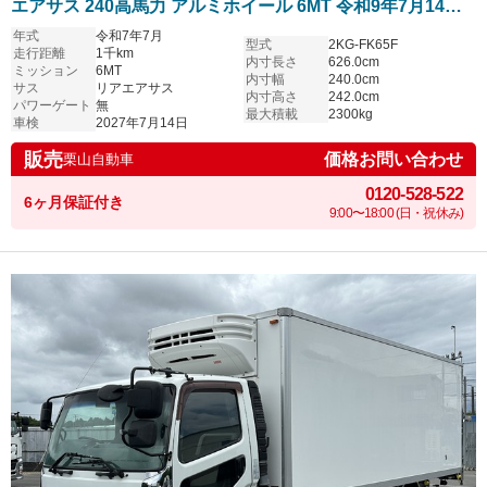
エアサス 240高馬力 アルミホイール 6MT 令和9年7月14日
まで車検付き
年式
令和7年7月
型式
2KG-FK65F
走行距離
1千km
内寸長さ
626.0cm
ミッション
6MT
内寸幅
240.0cm
サス
リアエアサス
内寸高さ
242.0cm
パワーゲート
無
最大積載
2300kg
車検
2027年7月14日
販売
価格お問い合わせ
栗山自動車
0120-528-522
6ヶ月保証付き
9:00〜18:00 (日・祝休み)