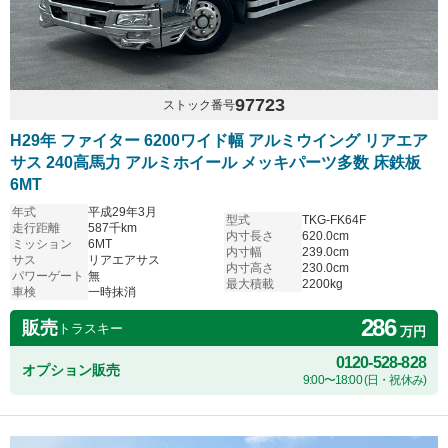
97723
ストック番号
H29年 ファイター 6200ワイド幅 アルミウイング リアエア
サス 240高馬力 アルミホイール メッキパーツ多数 床鉄板
6MT
年式
平成29年3月
型式
TKG-FK64F
走行距離
587千km
内寸長さ
620.0cm
ミッション
6MT
内寸幅
239.0cm
サス
リアエアサス
内寸高さ
230.0cm
パワーゲート
無
最大積載
2200kg
車検
一時抹消
286
販売
トラスキー
万円
0120-528-828
オプション販売
9:00〜18:00 (日・祝休み)