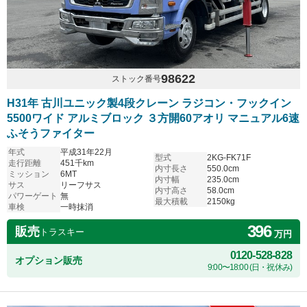
98622
ストック番号
H31年 古川ユニック製4段クレーン ラジコン・フックイン
5500ワイド アルミブロック ３方開60アオリ マニュアル6速
ふそうファイター
年式
平成31年22月
型式
2KG-FK71F
走行距離
451千km
内寸長さ
550.0cm
ミッション
6MT
内寸幅
235.0cm
サス
リーフサス
内寸高さ
58.0cm
パワーゲート
無
最大積載
2150kg
車検
一時抹消
396
販売
トラスキー
万円
0120-528-828
オプション販売
9:00〜18:00 (日・祝休み)