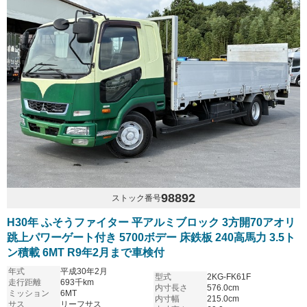
98892
ストック番号
H30年 ふそうファイター 平アルミブロック 3方開70アオリ
跳上パワーゲート付き 5700ボデー 床鉄板 240高馬力 3.5ト
ン積載 6MT R9年2月まで車検付
年式
平成30年2月
型式
2KG-FK61F
走行距離
693千km
内寸長さ
576.0cm
ミッション
6MT
内寸幅
215.0cm
サス
リーフサス