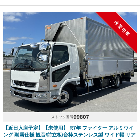
未使用車
99807
ストック番号
【近日入庫予定】【未使用】 R7年 ファイター アルミウイ
ング 融雪仕様 観音/前立板/台枠ステンレス製 ワイド幅 リア