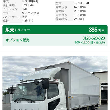
年式
平成28年4月
型式
TKG-FK64F
走行距離
379千km
内寸長さ
620.0cm
ミッション
6MT
内寸幅
203.0cm
サス
リアエアサス
内寸高さ
198.0cm
パワーゲート
格納
最大積載
2500kg
車検
一時抹消
385
販売
トラスキー
万円
0120-528-828
オプション販売
9:00〜18:00 (日・祝休み)