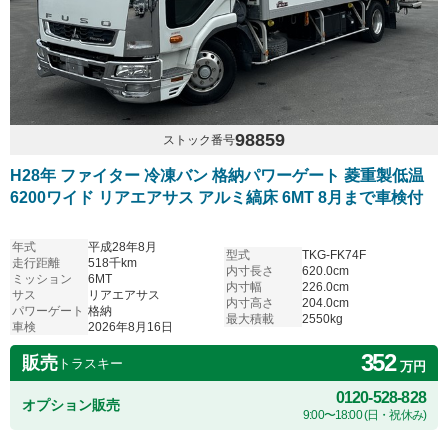
98859
ストック番号
H28年 ファイター 冷凍バン 格納パワーゲート 菱重製低温
6200ワイド リアエアサス アルミ縞床 6MT 8月まで車検付
年式
平成28年8月
型式
TKG-FK74F
走行距離
518千km
内寸長さ
620.0cm
ミッション
6MT
内寸幅
226.0cm
サス
リアエアサス
内寸高さ
204.0cm
パワーゲート
格納
最大積載
2550kg
車検
2026年8月16日
352
販売
トラスキー
万円
0120-528-828
オプション販売
9:00〜18:00 (日・祝休み)