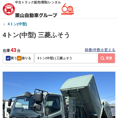
中古トラック販売/買取/レンタル
4トン(中型)
4トン(中型) 三菱ふそう
43
順番/件数を変える
在庫
台
買う
借りる
4トン(中型) | 三菱ふそう
変更