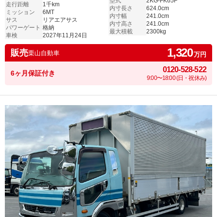
型式
2KG-FK65F
走行距離
1千km
内寸長さ
624.0cm
ミッション
6MT
内寸幅
241.0cm
サス
リアエアサス
内寸高さ
241.0cm
パワーゲート
格納
最大積載
2300kg
車検
2027年11月24日
1,320
販売
栗山自動車
万円
0120-528-522
6ヶ月保証付き
9:00〜18:00 (日・祝休み)