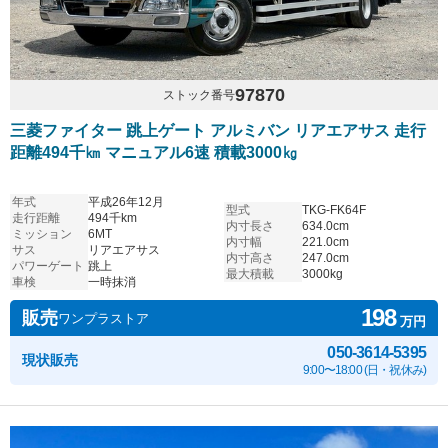
97870
ストック番号
三菱ファイター 跳上ゲート アルミバン リアエアサス 走行
距離494千㎞ マニュアル6速 積載3000㎏
年式
平成26年12月
型式
TKG-FK64F
走行距離
494千km
内寸長さ
634.0cm
ミッション
6MT
内寸幅
221.0cm
サス
リアエアサス
内寸高さ
247.0cm
パワーゲート
跳上
最大積載
3000kg
車検
一時抹消
198
販売
ワンプラストア
万円
050-3614-5395
現状販売
9:00〜18:00 (日・祝休み)