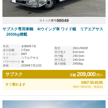
98049
ストック番号
サブスク専用車輌 4tウイング車 ワイド幅 リアエアサス
2650kg積載
年式
令和8年7月
型式
2KG-FK65F
走行距離
1千km
内寸長さ
624.0cm
ミッション
6MT
内寸幅
240.0cm
サス
リアエアサス
内寸高さ
240.0cm
パワーゲート
無
最大積載
2650kg
車検
2028年7月12日
209,000
サブスク
月額
円〜
0467-55-8195
すぐ乗れます
9:00〜18:00 (日・祝休み)