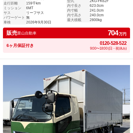
型式
2KG-FK62F
走行距離
159千km
内寸長さ
623.0cm
ミッション
6MT
内寸幅
241.0cm
サス
リーフサス
内寸高さ
240.0cm
パワーゲート
無
最大積載
2800kg
車検
2026年9月30日
704
販売
栗山自動車
万円
0120-528-522
6ヶ月保証付き
9:00〜18:00 (日・祝休み)