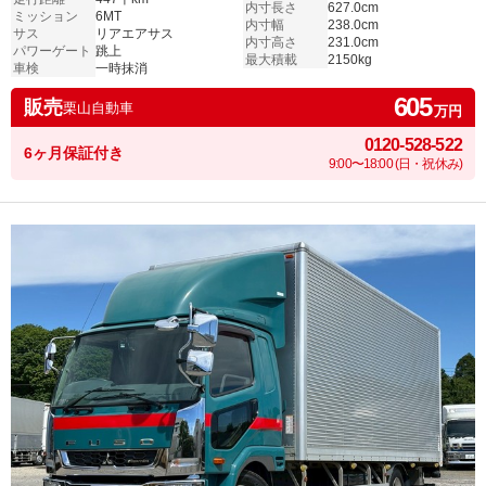
内寸長さ
627.0cm
ミッション
6MT
内寸幅
238.0cm
サス
リアエアサス
内寸高さ
231.0cm
パワーゲート
跳上
最大積載
2150kg
車検
一時抹消
605
販売
栗山自動車
万円
0120-528-522
6ヶ月保証付き
9:00〜18:00 (日・祝休み)