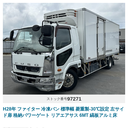
97271
ストック番号
H28年 ファイター 冷凍バン 標準幅 菱重製-30℃設定 左サイ
ド扉 格納パワーゲート リアエアサス 6MT 縞板アルミ床