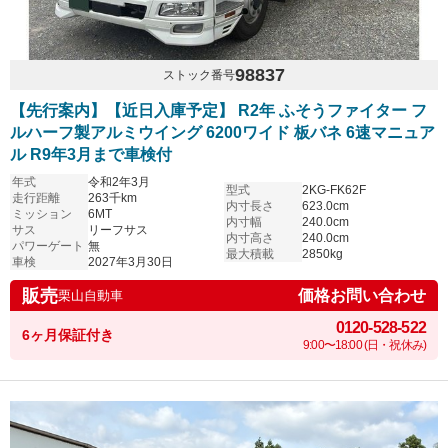
98837
ストック番号
【先行案内】【近日入庫予定】 R2年 ふそうファイター フ
ルハーフ製アルミウイング 6200ワイド 板バネ 6速マニュア
ル R9年3月まで車検付
年式
令和2年3月
型式
2KG-FK62F
走行距離
263千km
内寸長さ
623.0cm
ミッション
6MT
内寸幅
240.0cm
サス
リーフサス
内寸高さ
240.0cm
パワーゲート
無
最大積載
2850kg
車検
2027年3月30日
販売
価格お問い合わせ
栗山自動車
0120-528-522
6ヶ月保証付き
9:00〜18:00 (日・祝休み)