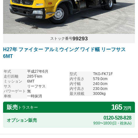
99293
ストック番号
H27年 ファイター アルミウイング ワイド幅 リーフサス
6MT
年式
平成27年6月
型式
TKG-FK71F
走行距離
285千km
内寸長さ
579.0cm
ミッション
6MT
内寸幅
240.0cm
サス
リーフサス
内寸高さ
230.0cm
パワーゲート
無
最大積載
3000kg
車検
一時抹消
165
販売
トラスキー
万円
0120-528-828
オプション販売
9:00〜18:00 (日・祝休み)