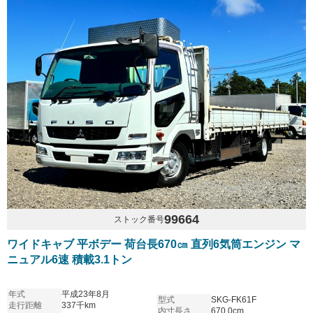
99664
ストック番号
ワイドキャブ 平ボデー 荷台長670㎝ 直列6気筒エンジン マ
ニュアル6速 積載3.1トン
年式
平成23年8月
型式
SKG-FK61F
走行距離
337千km
内寸長さ
670.0cm