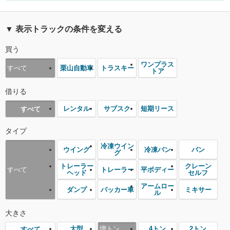
▼ 表示トラックの条件を変える
買う
ワンプラス
栗山自動車
トラスキー
すべて
トア
借りる
レンタル
サブスク
短期リース
すべて
タイプ
冷凍ウイン
ウイング
冷凍バン
バン
グ
トレーラー
クレーン
トレーラー
平ボディー
すべて
ヘッド
セルフ
アームロー
ダンプ
パッカー車
ミキサー
ル
大きさ
大型
増トン
4トン
2トン
すべて