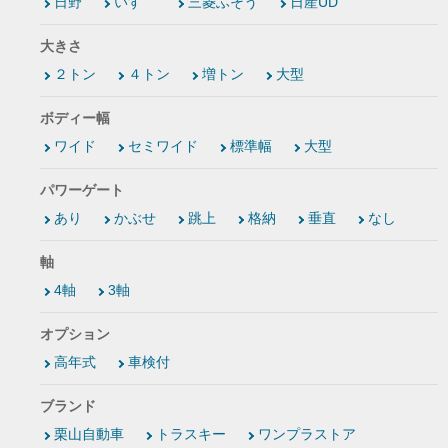
日野
いすゞ
三菱ふそう
日産UD
大きさ
２トン
４トン
増トン
大型
ボディー幅
ワイド
セミワイド
標準幅
大型
パワーゲート
あり
かぶせ
跳上
格納
垂直
なし
軸
4軸
3軸
オプション
高年式
車検付
ブランド
栗山自動車
トラスキー
ワンプラストア