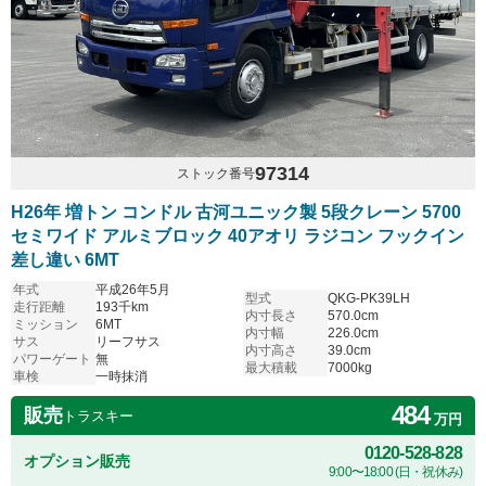
97314
ストック番号
H26年 増トン コンドル 古河ユニック製 5段クレーン 5700
セミワイド アルミブロック 40アオリ ラジコン フックイン
差し違い 6MT
年式
平成26年5月
型式
QKG-PK39LH
走行距離
193千km
内寸長さ
570.0cm
ミッション
6MT
内寸幅
226.0cm
サス
リーフサス
内寸高さ
39.0cm
パワーゲート
無
最大積載
7000kg
車検
一時抹消
484
販売
トラスキー
万円
0120-528-828
オプション販売
9:00〜18:00 (日・祝休み)