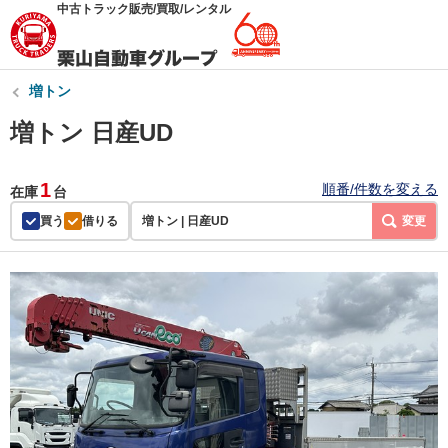
中古トラック販売/買取/レンタル
増トン
増トン 日産UD
1
順番/件数を変える
在庫
台
買う
借りる
増トン | 日産UD
変更