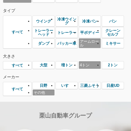
タイプ
冷凍ウイン
ウイング
冷凍バン
バン
グ
トレーラー
クレーン
すべて
トレーラー
平ボディー
ヘッド
セルフ
アームロー
ダンプ
パッカー車
ミキサー
ル
大きさ
大型
増トン
4トン
2トン
すべて
メーカー
日野
いすゞ
三菱ふそう
日産UD
すべて
その他
栗山自動車グループ