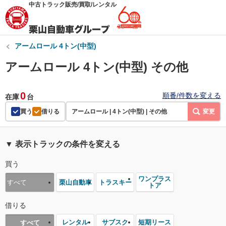
中古トラック販売/買取/レンタル
アームロール 4トン(中型)
アームロール 4トン(中型) その他
0
順番/件数を変える
在庫
台
買う
借りる
アームロール | 4トン(中型) | その他
変更
▼ 表示トラックの条件を変える
買う
ワンプラス
栗山自動車
トラスキー
すべて
トア
借りる
レンタル
サブスク
短期リース
すべて