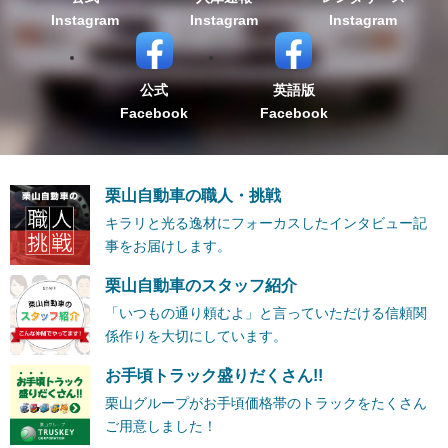
Instagram
Instagram
Instagram
公式
英語版
Facebook
Facebook
栗山自動車の職人・挑戦
キラリと光る逸材にフォーカスしたインタビュー記
事をお届けします。
栗山自動車のスタッフ紹介
「いつもの通り頼むよ」と言っていただける信頼関
係作りを大切にしています。
お手頃トラック盛りだくさん!!
栗山グループがお手頃価格帯のトラックをたくさん
ご用意しました！