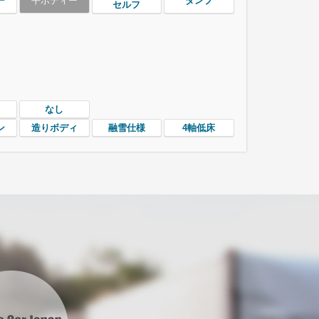
ー
平ボディー
ダンプ
セルフ
なし
ン
造りボディ
融雪仕様
4軸低床