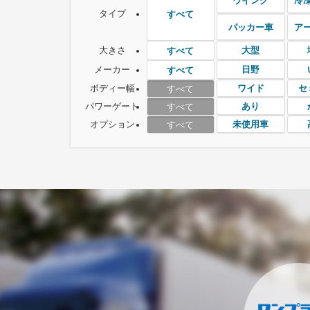
ウイング
冷
タイプ
すべて
パッカー車
ア
大きさ
大型
すべて
メーカー
日野
すべて
ボディー幅
ワイド
セ
すべて
パワーゲート
あり
すべて
オプション
未使用車
すべて