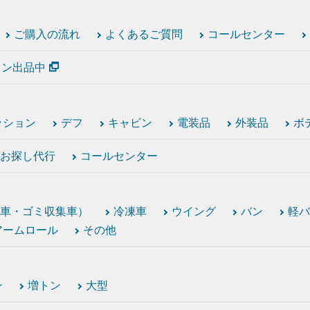
ご購入の流れ
よくあるご質問
コールセンター
ション出品中
ッション
デフ
キャビン
電装品
外装品
ボ
お探し代行
コールセンター
車・ゴミ収集車）
冷凍車
ウイング
バン
軽バ
アームロール
その他
ン
増トン
大型