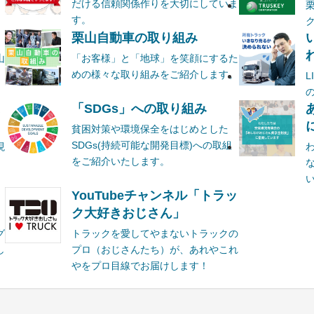
だける信頼関係作りを大切にしていま
す。
栗山自動車の取り組み
山
「お客様」と「地球」を笑顔にするた
めの様々な取り組みをご紹介します。
ま
「SDGs」への取り組み
貧困対策や環境保全をはじめとした
SDGs(持続可能な開発目標)への取組
現
をご紹介いたします。
YouTubeチャンネル「トラッ
ク大好きおじさん」
グ
トラックを愛してやまないトラックの
し
プロ（おじさんたち）が、あれやこれ
やをプロ目線でお届けします！