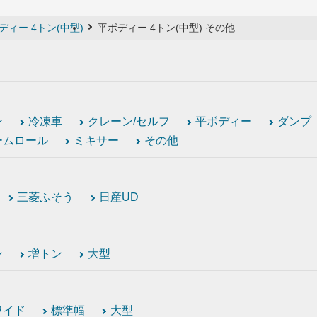
ディー 4トン(中型)
平ボディー 4トン(中型) その他
ン
冷凍車
クレーン/セルフ
平ボディー
ダンプ
ームロール
ミキサー
その他
三菱ふそう
日産UD
ン
増トン
大型
ワイド
標準幅
大型