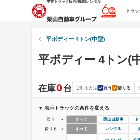
中古トラック販売/買取/レンタル
トラッ
平ボディー 4トン(中型)
平ボディー 4トン(中
0
在庫
台
ご利用方法
買う
借りる
▼ 表示トラックの条件を変える
買う
栗山自動車
ト
すべて
借りる
レンタル
すべて