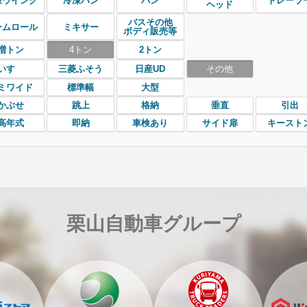
凍ウイング
冷凍バン
バン
トレーラ
ヘッド
バスその他
ームロール
ミキサー
ボディ販売等
増トン
4トン
2トン
いすゞ
三菱ふそう
日産UD
その他
ミワイド
標準幅
大型
かぶせ
跳上
格納
垂直
引出
高年式
即納
車検あり
サイド扉
キースト
栗山自動車グループ