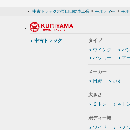
中古トラックの栗山自動車工業
平ボディー
平ボ
中古トラック
タイプ
ウイング
バ
パッカー
ア
メーカー
日野
いすゞ
大きさ
２トン
４ト
ボディー幅
ワイド
セミ