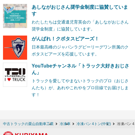
あしながおじさん奨学金制度に協賛していま
す
わたしたちは交通遺児育英会の「あしながおじさん
奨学金制度」に協賛しています。
がんばれ！クボタスピアーズ！
日本最高峰のジャパンラグビーリーグワン所属のク
ボタスピアーズを応援しています。
YouTubeチャンネル「トラック大好きおじさ
ん」
トラックを愛してやまないトラックのプロ（おじさ
んたち）が、あれやこれやをプロ目線でお届けしま
す！
中古トラックの栗山自動車工業
冷凍車
冷凍バン 4トン(中型)
冷凍バン 4