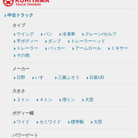
中古トラック
タイプ
ウイング
バン
冷凍車
クレーン/セルフ
平ボディー
ダンプ
トレーラーヘッド
トレーラー
パッカー
アームロール
ミキサー
その他
メーカー
日野
いすゞ
三菱ふそう
日産UD
大きさ
２トン
４トン
増トン
大型
ボディー幅
ワイド
セミワイド
標準幅
大型
パワーゲート