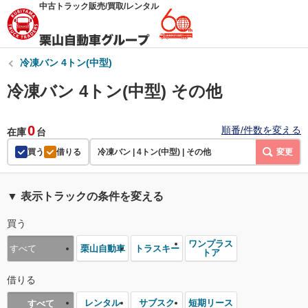
中古トラック販売/買取/レンタル
冷凍バン 4トン(中型)
冷凍バン 4トン(中型) その他
0
順番/件数を変える
在庫
台
買う
借りる
冷凍バン | 4トン(中型) | その他
変更
▼ 表示トラックの条件を変える
買う
ワンプラス
栗山自動車
トラスキー
すべて
トア
借りる
レンタル
サブスク
短期リース
すべて