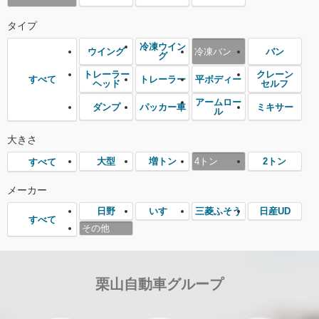
タイプ
冷凍ウイン
ウイング
冷凍バン
バン
グ
トレーラー
クレーン
トレーラー
平ボディー
すべて
ヘッド
セルフ
アームロー
ダンプ
パッカー車
ミキサー
ル
大きさ
大型
増トン
4トン
2トン
すべて
メーカー
日野
いすゞ
三菱ふそう
日産UD
すべて
その他
栗山自動車グループ