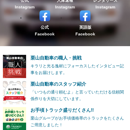
公式
入庫速報
レンタリース
Instagram
Instagram
Instagram
公式
英語版
Facebook
Facebook
栗山自動車の職人・挑戦
キラリと光る逸材にフォーカスしたインタビュー記
事をお届けします。
栗山自動車のスタッフ紹介
「いつもの通り頼むよ」と言っていただける信頼関
係作りを大切にしています。
お手頃トラック盛りだくさん!!
栗山グループがお手頃価格帯のトラックをたくさん
ご用意しました！