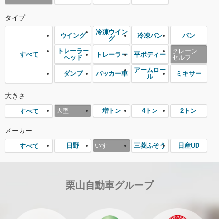
タイプ
冷凍ウイン
ウイング
冷凍バン
バン
グ
トレーラー
クレーン
トレーラー
平ボディー
すべて
ヘッド
セルフ
アームロー
ダンプ
パッカー車
ミキサー
ル
大きさ
大型
増トン
4トン
2トン
すべて
メーカー
日野
いすゞ
三菱ふそう
日産UD
すべて
栗山自動車グループ