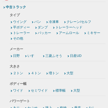
中古トラック
タイプ
ウイング
バン
冷凍車
クレーン/セルフ
平ボディー
ダンプ
トレーラーヘッド
トレーラー
パッカー
アームロール
ミキサー
その他
メーカー
日野
いすゞ
三菱ふそう
日産UD
大きさ
２トン
４トン
増トン
大型
ボディー幅
ワイド
セミワイド
標準幅
大型
パワーゲート
あり
かぶせ
跳上
格納
垂直
なし