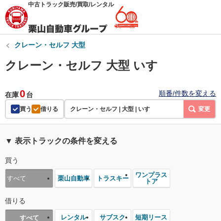
中古トラック販売/買取/レンタル
クレーン・セルフ 大型
クレーン・セルフ 大型 いすゞ
0
順番/件数を変える
在庫
台
買う
借りる
クレーン・セルフ | 大型 | いすゞ
変更
▼ 表示トラックの条件を変える
買う
ワンプラス
栗山自動車
トラスキー
すべて
トア
借りる
レンタル
サブスク
短期リース
すべて