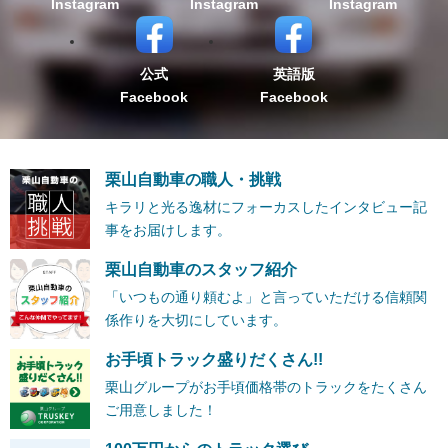
Instagram
Instagram
Instagram
公式
英語版
Facebook
Facebook
栗山自動車の職人・挑戦
キラリと光る逸材にフォーカスしたインタビュー記
事をお届けします。
栗山自動車のスタッフ紹介
「いつもの通り頼むよ」と言っていただける信頼関
係作りを大切にしています。
お手頃トラック盛りだくさん!!
栗山グループがお手頃価格帯のトラックをたくさん
ご用意しました！