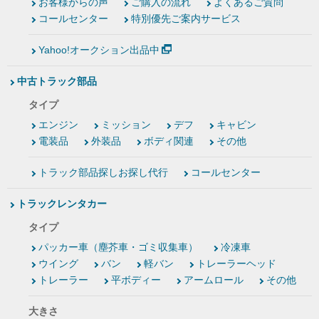
お客様からの声
ご購入の流れ
よくあるご質問
コールセンター
特別優先ご案内サービス
Yahoo!オークション出品中
中古トラック部品
タイプ
エンジン
ミッション
デフ
キャビン
電装品
外装品
ボディ関連
その他
トラック部品探しお探し代行
コールセンター
トラックレンタカー
タイプ
パッカー車（塵芥車・ゴミ収集車）
冷凍車
ウイング
バン
軽バン
トレーラーヘッド
トレーラー
平ボディー
アームロール
その他
大きさ