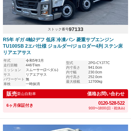
97133
ストック番号
R5年 ギガ 4軸2デフ 低床 冷凍バン 菱重サブエンジン
TU100SB 2エバ仕様 ジョルダー/ジョロダー4列 ステン床
リアエアサス
年式
令和5年3月
型式
2PG-CYJ77C
走行距離
446千km
内寸長さ
941.0cm
ミッション
スムーサー(2ペダル)
内寸幅
230.0cm
サス
リアエアサス
内寸高さ
252.0cm
パワーゲート
無
最大積載
12700kg
車検
一時抹消
販売
価格お問い合わせ
栗山自動車
0120-528-522
6ヶ月保証付き
9:00〜18:00 (日・祝休み)