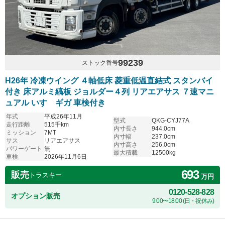
99239
ストック番号
H26年 冷凍ウイング ４軸低床 菱重低温直結式 スタンバイ
付き 床アルミ縞板 ジョルダー４列 リアエアサス ７速マニ
ュアル いすゞギガ 車検付き
年式
平成26年11月
型式
QKG-CYJ77A
走行距離
515千km
内寸長さ
944.0cm
ミッション
7MT
内寸幅
237.0cm
サス
リアエアサス
内寸高さ
256.0cm
パワーゲート
無
最大積載
12500kg
車検
2026年11月6日
693
販売
トラスキー
万円
0120-528-828
オプション販売
9:00〜18:00 (日・祝休み)