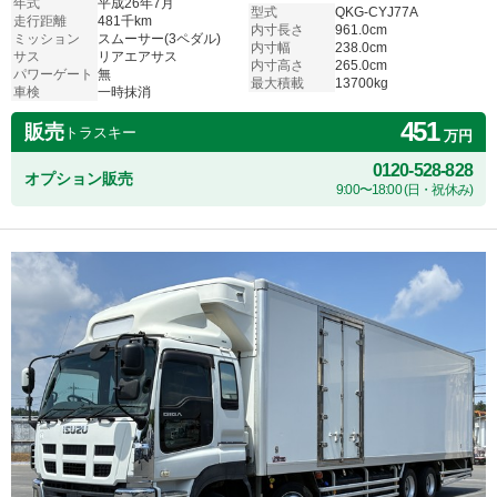
年式
平成26年7月
型式
QKG-CYJ77A
走行距離
481千km
内寸長さ
961.0cm
ミッション
スムーサー(3ペダル)
内寸幅
238.0cm
サス
リアエアサス
内寸高さ
265.0cm
パワーゲート
無
最大積載
13700kg
車検
一時抹消
451
販売
トラスキー
万円
0120-528-828
オプション販売
9:00〜18:00 (日・祝休み)