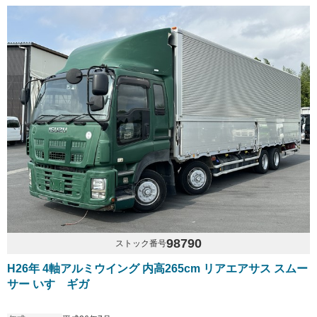
98790
ストック番号
H26年 4軸アルミウイング 内高265cm リアエアサス スムー
サー いすゞギガ