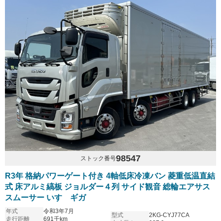
98547
ストック番号
R3年 格納パワーゲート付き 4軸低床冷凍バン 菱重低温直結
式 床アルミ縞板 ジョルダー４列 サイド観音 総輪エアサス
スムーサー いすゞギガ
年式
令和3年7月
型式
2KG-CYJ77CA
走行距離
691千km