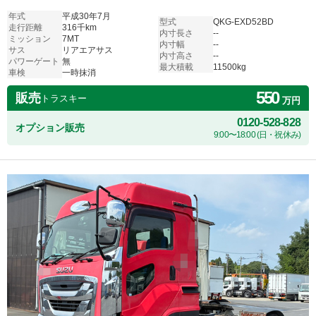
年式
平成30年7月
型式
QKG-EXD52BD
走行距離
316千km
内寸長さ
--
ミッション
7MT
内寸幅
--
サス
リアエアサス
内寸高さ
--
パワーゲート
無
最大積載
11500kg
車検
一時抹消
550
販売
トラスキー
万円
0120-528-828
オプション販売
9:00〜18:00 (日・祝休み)