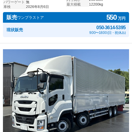
パワーゲート
無
最大積載
12200kg
車検
2026年8月6日
550
販売
ワンプラストア
万円
050-3614-5395
現状販売
9:00〜18:00 (日・祝休み)