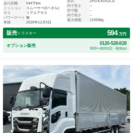
型式
2PG-EXD52CD
走行距離
544千km
内寸長さ
--
ミッション
スムーサー(3ペダル)
内寸幅
--
サス
リアエアサス
内寸高さ
--
パワーゲート
無
最大積載
11500kg
車検
2026年12月5日
594
販売
トラスキー
万円
0120-528-828
オプション販売
9:00〜18:00 (日・祝休み)