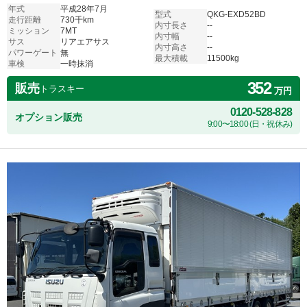
年式
平成28年7月
型式
QKG-EXD52BD
走行距離
730千km
内寸長さ
--
ミッション
7MT
内寸幅
--
サス
リアエアサス
内寸高さ
--
パワーゲート
無
最大積載
11500kg
車検
一時抹消
352
販売
トラスキー
万円
0120-528-828
オプション販売
9:00〜18:00 (日・祝休み)