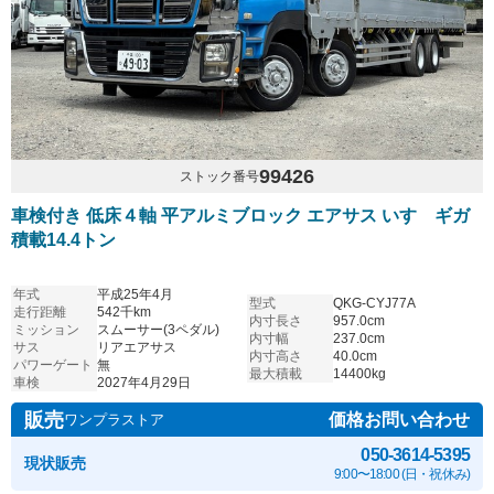
99426
ストック番号
車検付き 低床４軸 平アルミブロック エアサス いすゞギガ
積載14.4トン
年式
平成25年4月
型式
QKG-CYJ77A
走行距離
542千km
内寸長さ
957.0cm
ミッション
スムーサー(3ペダル)
内寸幅
237.0cm
サス
リアエアサス
内寸高さ
40.0cm
パワーゲート
無
最大積載
14400kg
車検
2027年4月29日
販売
価格お問い合わせ
ワンプラストア
050-3614-5395
現状販売
9:00〜18:00 (日・祝休み)