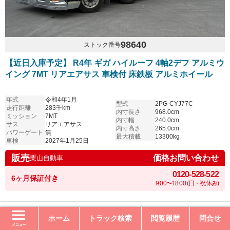
98640
ストック番号
【近日入庫予定】 R4年 ギガ ハイルーフ 4軸2デフ アルミウ
イング 7MT リアエアサス 車検付 床鉄板 アルミホイール
年式
令和4年1月
型式
2PG-CYJ77C
走行距離
283千km
内寸長さ
968.0cm
ミッション
7MT
内寸幅
240.0cm
サス
リアエアサス
内寸高さ
265.0cm
パワーゲート
無
最大積載
13300kg
車検
2027年1月25日
販売
価格お問い合わせ
栗山自動車
0120-528-522
6ヶ月保証付き
9:00〜18:00 (日・祝休み)
ホーム
トラック検索
閲覧履歴
問合せ
メニュー