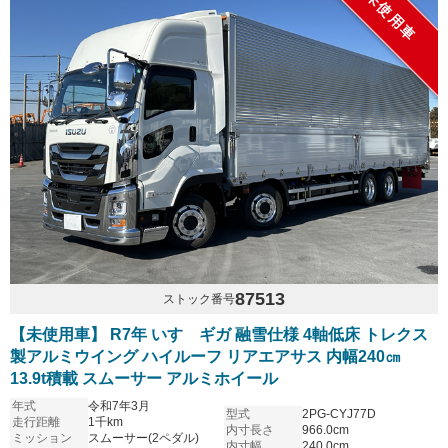
未使用車
87513
ストック番号
【未使用車】 R7年 いすゞギガ 融雪仕様 4軸低床 トレクス
製アルミウイング ハイルーフ リアエアサス 内幅240㎝
13.9t積載 スムーサー アルミホイール
年式
令和7年3月
型式
2PG-CYJ77D
走行距離
1千km
内寸長さ
966.0cm
ミッション
スムーサー(2ペダル)
内寸幅
240.0cm