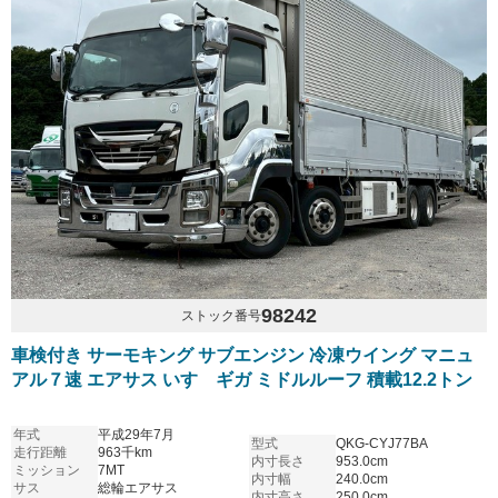
98242
ストック番号
車検付き サーモキング サブエンジン 冷凍ウイング マニュ
アル７速 エアサス いすゞギガ ミドルルーフ 積載12.2トン
年式
平成29年7月
型式
QKG-CYJ77BA
走行距離
963千km
内寸長さ
953.0cm
ミッション
7MT
内寸幅
240.0cm
サス
総輪エアサス
内寸高さ
250.0cm