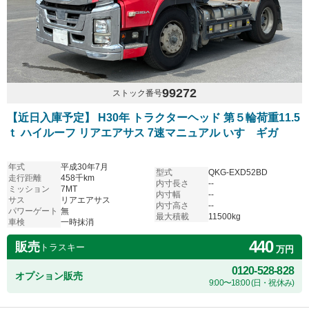
99272
ストック番号
【近日入庫予定】 H30年 トラクターヘッド 第５輪荷重11.5
ｔ ハイルーフ リアエアサス 7速マニュアル いすゞギガ
年式
平成30年7月
型式
QKG-EXD52BD
走行距離
458千km
内寸長さ
--
ミッション
7MT
内寸幅
--
サス
リアエアサス
内寸高さ
--
パワーゲート
無
最大積載
11500kg
車検
一時抹消
440
販売
トラスキー
万円
0120-528-828
オプション販売
9:00〜18:00 (日・祝休み)