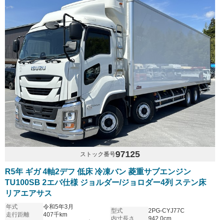
97125
ストック番号
R5年 ギガ 4軸2デフ 低床 冷凍バン 菱重サブエンジン
TU100SB 2エバ仕様 ジョルダー/ジョロダー4列 ステン床
リアエアサス
年式
令和5年3月
型式
2PG-CYJ77C
走行距離
407千km
内寸長さ
942.0cm