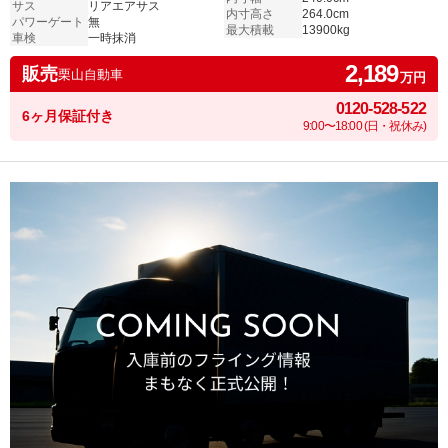
サス
リアエアサス
内寸高さ
264.0cm
パワーゲート
無
最大積載
13900kg
車検
一時抹消
2,189
販売
栗山自動車
万円
0120-528-522
6ヶ月保証付き
9:00〜18:00 (日・祝休み)