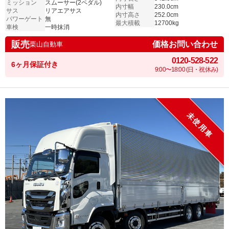
ミッション
スムーサー(2ペダル)
内寸幅
230.0cm
サス
リアエアサス
内寸高さ
252.0cm
パワーゲート
無
最大積載
12700kg
車検
一時抹消
販売
価格お問い合わせ
栗山自動車
0120-528-522
6ヶ月保証付き
9:00〜18:00 (日・祝休み)
未使用車