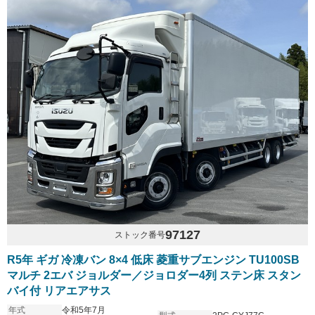
97127
ストック番号
R5年 ギガ 冷凍バン 8×4 低床 菱重サブエンジン TU100SB
マルチ 2エバ ジョルダー／ジョロダー4列 ステン床 スタン
バイ付 リアエアサス
年式
令和5年7月