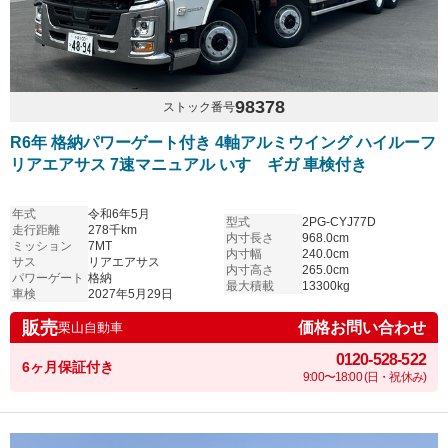
98378
ストック番号
R6年 格納パワーゲート付き 4軸アルミウイング ハイルーフ
リアエアサス 7速マニュアル いすゞギガ 車検付き
年式
令和6年5月
型式
2PG-CYJ77D
走行距離
278千km
内寸長さ
968.0cm
ミッション
7MT
内寸幅
240.0cm
サス
リアエアサス
内寸高さ
265.0cm
パワーゲート
格納
最大積載
13300kg
車検
2027年5月29日
販売
価格お問い合わせ
栗山自動車
0120-528-522
6ヶ月保証付き
9:00〜18:00 (日・祝休み)