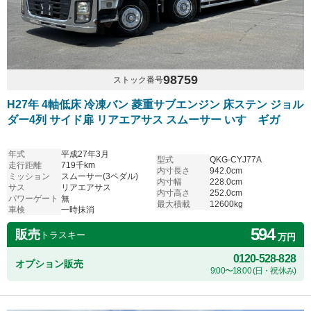
98759
ストック番号
H27年 4軸低床 冷凍バン 菱重サブエンジン 床ステン ジョル
ダー4列 サイド扉 リアエアサス スムーサー いすゞギガ
年式
平成27年3月
型式
QKG-CYJ77A
走行距離
719千km
内寸長さ
942.0cm
ミッション
スムーサー(3ペダル)
内寸幅
228.0cm
サス
リアエアサス
内寸高さ
252.0cm
パワーゲート
無
最大積載
12600kg
車検
一時抹消
594
販売
トラスキー
万円
0120-528-828
オプション販売
9:00〜18:00 (日・祝休み)