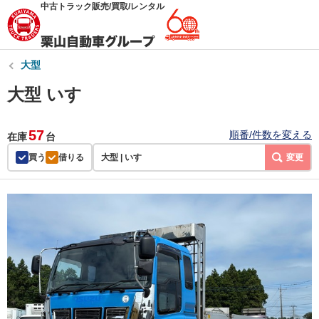
中古トラック販売/買取/レンタル
大型
大型 いすゞ
57
順番/件数を変える
在庫
台
買う
借りる
大型 | いすゞ
変更