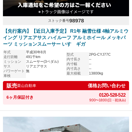
98978
ストック番号
【先行案内】【近日入庫予定】 R1年 融雪仕様 4軸アルミウ
イング リアエアサス ハイルーフ アルミホイール メッキパ
ーツ ミッションスムーサー いすゞギガ
年式
平成30年8月
型式
2PG-CYJ77C
走行距離
491千km
内寸長さ
--
ミッション
スムーサー(3ペダル)
内寸幅
--
サス
リアエアサス
内寸高さ
--
パワーゲート
無
最大積載
13800kg
車検
販売
価格お問い合わせ
栗山自動車
0120-528-522
6ヶ月保証付き
9:00〜18:00 (日・祝休み)