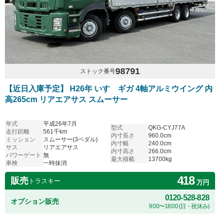
98791
ストック番号
【近日入庫予定】 H26年 いすゞギガ 4軸アルミウイング 内
高265cm リアエアサス スムーサー
年式
平成26年7月
型式
QKG-CYJ77A
走行距離
561千km
内寸長さ
960.0cm
ミッション
スムーサー(3ペダル)
内寸幅
240.0cm
サス
リアエアサス
内寸高さ
266.0cm
パワーゲート
無
最大積載
13700kg
車検
一時抹消
418
販売
トラスキー
万円
0120-528-828
オプション販売
9:00〜18:00 (日・祝休み)