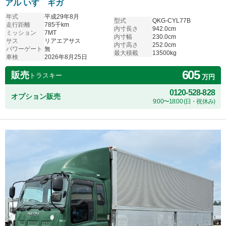
アル いすゞギガ
年式
平成29年8月
型式
QKG-CYL77B
走行距離
785千km
内寸長さ
942.0cm
ミッション
7MT
内寸幅
230.0cm
サス
リアエアサス
内寸高さ
252.0cm
パワーゲート
無
最大積載
13500kg
車検
2026年8月25日
605
販売
トラスキー
万円
0120-528-828
オプション販売
9:00〜18:00 (日・祝休み)