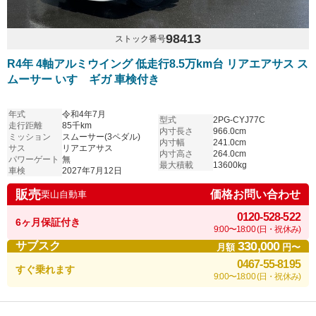
98413
ストック番号
R4年 4軸アルミウイング 低走行8.5万km台 リアエアサス ス
ムーサー いすゞギガ 車検付き
年式
令和4年7月
型式
2PG-CYJ77C
走行距離
85千km
内寸長さ
966.0cm
ミッション
スムーサー(3ペダル)
内寸幅
241.0cm
サス
リアエアサス
内寸高さ
264.0cm
パワーゲート
無
最大積載
13600kg
車検
2027年7月12日
販売
価格お問い合わせ
栗山自動車
0120-528-522
6ヶ月保証付き
9:00〜18:00 (日・祝休み)
330,000
サブスク
月額
円〜
0467-55-8195
すぐ乗れます
9:00〜18:00 (日・祝休み)