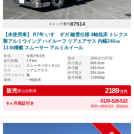
87514
ストック番号
【未使用車】 R7年 いすゞギガ 融雪仕様 4軸低床 トレクス
製アルミウイング ハイルーフ リアエアサス 内幅240㎝
13.9t積載 スムーサー アルミホイール
年式
令和7年3月
型式
2PG-CYJ77D
走行距離
1千km
内寸長さ
966.0cm
ミッション
スムーサー(2ペダル)
内寸幅
240.0cm
サス
リアエアサス
内寸高さ
264.0cm
パワーゲート
無
最大積載
13900kg
車検
一時抹消
2189
販売
栗山自動車
万円
0120-528-522
6ヶ月保証付き
9:00〜18:00 (日・祝休み)