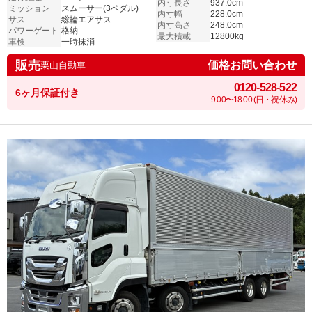
内寸長さ
937.0cm
ミッション
スムーサー(3ペダル)
内寸幅
228.0cm
サス
総輪エアサス
内寸高さ
248.0cm
パワーゲート
格納
最大積載
12800kg
車検
一時抹消
販売
価格お問い合わせ
栗山自動車
0120-528-522
6ヶ月保証付き
9:00〜18:00 (日・祝休み)