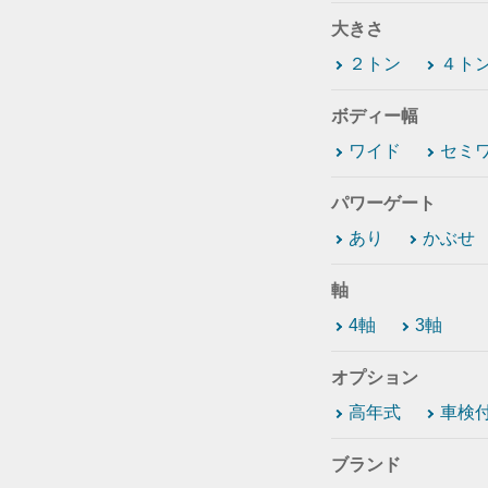
大きさ
２トン
４ト
ボディー幅
ワイド
セミ
パワーゲート
あり
かぶせ
軸
4軸
3軸
オプション
高年式
車検
ブランド