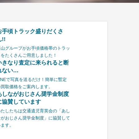
お手頃トラック盛りだくさ
!!
栗山グループがお手頃価格帯のトラッ
クをたくさんご用意しました！
いきなり査定に来られると断
れない…
LINEで写真を送るだけ！簡単に暫定
の買取価格をご案内します。
あしながおじさん奨学金制度
に協賛しています
わたしたちは交通遺児育英会の「あし
ながおじさん奨学金制度」に協賛して
います。