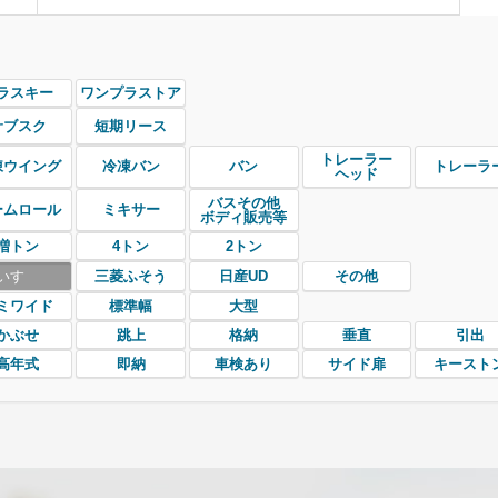
ラスキー
ワンプラストア
サブスク
短期リース
トレーラー
凍ウイング
冷凍バン
バン
トレーラ
ヘッド
バスその他
ームロール
ミキサー
ボディ販売等
増トン
4トン
2トン
いすゞ
三菱ふそう
日産UD
その他
ミワイド
標準幅
大型
かぶせ
跳上
格納
垂直
引出
高年式
即納
車検あり
サイド扉
キースト