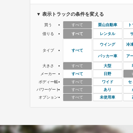
▼ 表示トラックの条件を変える
買う
栗山自動車
ト
すべて
借りる
レンタル
すべて
ウイング
冷
タイプ
すべて
パッカー車
ア
大きさ
大型
すべて
メーカー
日野
すべて
ボディー幅
ワイド
セ
すべて
パワーゲート
あり
すべて
オプション
未使用車
すべて