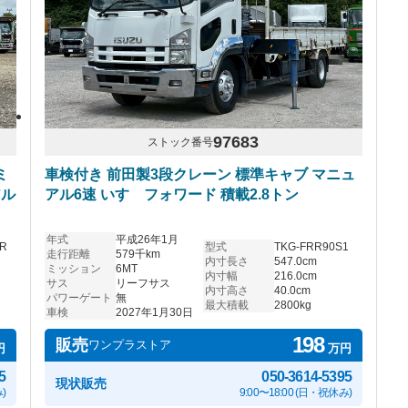
97683
ストック番号
ミ
車検付き 前田製3段クレーン 標準キャブ マニュ
アル
アル6速 いすゞフォワード 積載2.8トン
年式
平成26年1月
R
型式
TKG-FRR90S1
走行距離
579千km
内寸長さ
547.0cm
ミッション
6MT
内寸幅
216.0cm
サス
リーフサス
内寸高さ
40.0cm
パワーゲート
無
最大積載
2800kg
車検
2027年1月30日
198
販売
ワンプラストア
円
万円
5
050-3614-5395
現状販売
)
9:00〜18:00 (日・祝休み)