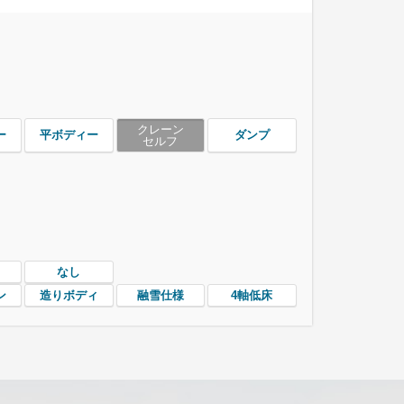
クレーン
ー
平ボディー
ダンプ
セルフ
なし
ン
造りボディ
融雪仕様
4軸低床