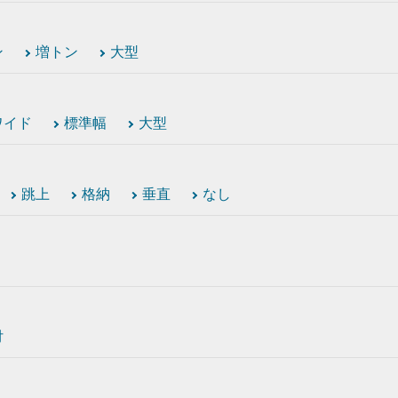
ン
増トン
大型
ワイド
標準幅
大型
跳上
格納
垂直
なし
付