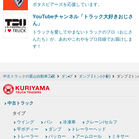
ボタスピアーズを応援しています。
YouTubeチャンネル「トラック大好きおじさ
ん」
トラックを愛してやまないトラックのプロ（おじさ
んたち）が、あれやこれやをプロ目線でお届けしま
す！
中古トラックの栗山自動車工業
ダンプ
ダンプ 2トン(小型)
ダンプ 2トン
中古トラック
タイプ
ウイング
バン
冷凍車
クレーン/セルフ
平ボディー
ダンプ
トレーラーヘッド
トレーラー
パッカー
アームロール
ミキサー