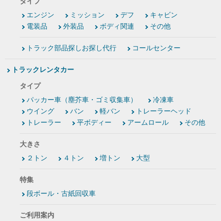
タイプ
エンジン
ミッション
デフ
キャビン
電装品
外装品
ボディ関連
その他
トラック部品探しお探し代行
コールセンター
トラックレンタカー
タイプ
パッカー車（塵芥車・ゴミ収集車）
冷凍車
ウイング
バン
軽バン
トレーラーヘッド
トレーラー
平ボディー
アームロール
その他
大きさ
２トン
４トン
増トン
大型
特集
段ボール・古紙回収車
ご利用案内