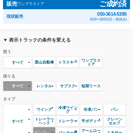
ご成約済
販売
ワンプラストア
050-3614-5395
現状販売
9:00〜18:00 (日・祝休み)
▼ 表示トラックの条件を変える
買う
ワンプラス
栗山自動車
トラスキー
すべて
トア
借りる
レンタル
サブスク
短期リース
すべて
タイプ
冷凍ウイン
ウイング
冷凍バン
バン
グ
トレーラー
クレーン
トレーラー
平ボディー
すべて
ヘッド
セルフ
アームロー
ダンプ
パッカー車
ミキサー