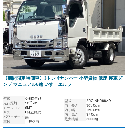
【期間限定特価車】3トン 4ナンバー 小型貨物 低床 極東ダ
ンプ マニュアル6速 いすゞエルフ
年式
令和3年8月
型式
2RG-NKR88AD
走行距離
58千km
内寸長さ
305.0cm
ミッション
6MT
内寸幅
160.0cm
サス
F独立懸架
内寸高さ
37.0cm
パワーゲート
無
最大積載
3000kg
車検
一時抹消