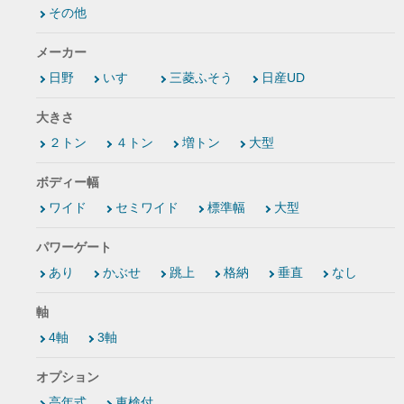
その他
メーカー
日野
いすゞ
三菱ふそう
日産UD
大きさ
２トン
４トン
増トン
大型
ボディー幅
ワイド
セミワイド
標準幅
大型
パワーゲート
あり
かぶせ
跳上
格納
垂直
なし
軸
4軸
3軸
オプション
高年式
車検付