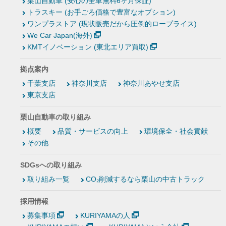
栗山自動車 (安心の全車無料6ヶ月保証)
トラスキー (お手ごろ価格で豊富なオプション)
ワンプラストア (現状販売だから圧倒的ロープライス)
We Car Japan(海外)
KMTイノベーション (東北エリア買取)
拠点案内
千葉支店
神奈川支店
神奈川あやせ支店
東京支店
栗山自動車の取り組み
概要
品質・サービスの向上
環境保全・社会貢献
その他
SDGsへの取り組み
取り組み一覧
CO₂削減するなら栗山の中古トラック
採用情報
募集事項
KURIYAMAの人