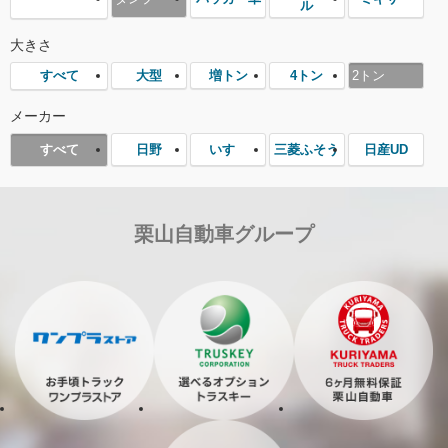
ル
大きさ
大型
増トン
4トン
2トン
すべて
メーカー
日野
いすゞ
三菱ふそう
日産UD
すべて
栗山自動車グループ