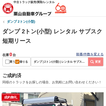
中古トラック販売/買取/レンタル
ダンプ 2トン(小型)
ダンプ 2トン(小型) レンタル サブスク
短期リース
0
順番/件数を変える
在庫
台
買う
借りる
ダンプ | 2トン(小型) | レンタル サブスク 短期リース
変更
ご成約済
同様のトラックをお探しの場合、お気軽にお問い合わせください！
成約御礼