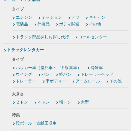
タイプ
エンジン
ミッション
デフ
キャビン
電装品
外装品
ボディ関連
その他
トラック部品探しお探し代行
コールセンター
トラックレンタカー
タイプ
パッカー車（塵芥車・ゴミ収集車）
冷凍車
ウイング
バン
軽バン
トレーラーヘッド
トレーラー
平ボディー
アームロール
その他
大きさ
２トン
４トン
増トン
大型
特集
段ボール・古紙回収車