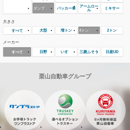
アームロー
ダンプ
パッカー車
ミキサー
ル
大きさ
大型
増トン
4トン
2トン
すべて
メーカー
日野
いすゞ
三菱ふそう
日産UD
すべて
栗山自動車グループ