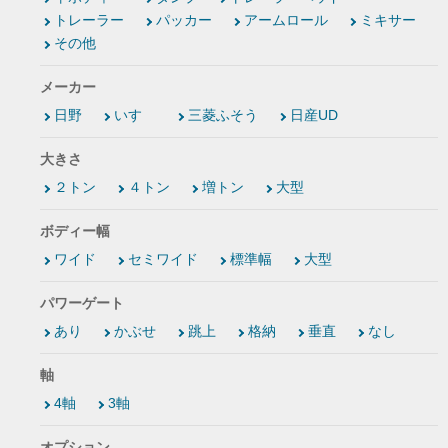
トレーラー
パッカー
アームロール
ミキサー
その他
メーカー
日野
いすゞ
三菱ふそう
日産UD
大きさ
２トン
４トン
増トン
大型
ボディー幅
ワイド
セミワイド
標準幅
大型
パワーゲート
あり
かぶせ
跳上
格納
垂直
なし
軸
4軸
3軸
オプション