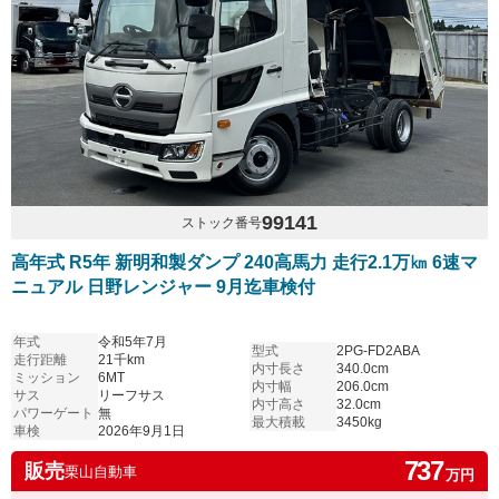
99141
ストック番号
高年式 R5年 新明和製ダンプ 240高馬力 走行2.1万㎞ 6速マ
ニュアル 日野レンジャー 9月迄車検付
年式
令和5年7月
型式
2PG-FD2ABA
走行距離
21千km
内寸長さ
340.0cm
ミッション
6MT
内寸幅
206.0cm
サス
リーフサス
内寸高さ
32.0cm
パワーゲート
無
最大積載
3450kg
車検
2026年9月1日
737
販売
栗山自動車
万円