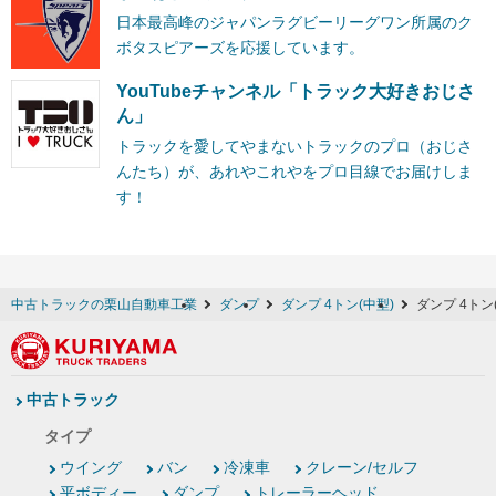
日本最高峰のジャパンラグビーリーグワン所属のク
ボタスピアーズを応援しています。
YouTubeチャンネル「トラック大好きおじさ
ん」
トラックを愛してやまないトラックのプロ（おじさ
んたち）が、あれやこれやをプロ目線でお届けしま
す！
中古トラックの栗山自動車工業
ダンプ
ダンプ 4トン(中型)
ダンプ 4トン
中古トラック
タイプ
ウイング
バン
冷凍車
クレーン/セルフ
平ボディー
ダンプ
トレーラーヘッド