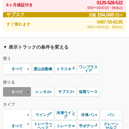
0120-528-522
6ヶ月保証付き
9:00〜18:00 (日・祝休み)
154,000
サブスク
月額
円〜
0467-55-8195
すぐ乗れます
9:00〜18:00 (日・祝休み)
▼ 表示トラックの条件を変える
買う
ワンプラス
栗山自動車
トラスキー
すべて
トア
借りる
レンタル
サブスク
短期リース
すべて
タイプ
冷凍ウイン
ウイング
冷凍バン
バン
グ
トレーラー
クレーン
トレーラー
平ボディー
すべて
ヘッド
セルフ