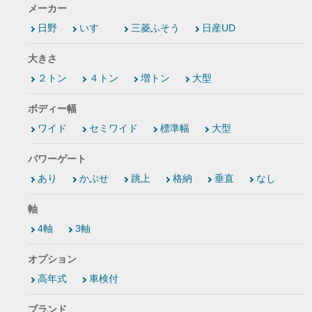
メーカー
日野
いすゞ
三菱ふそう
日産UD
大きさ
２トン
４トン
増トン
大型
ボディー幅
ワイド
セミワイド
標準幅
大型
パワーゲート
あり
かぶせ
跳上
格納
垂直
なし
軸
4軸
3軸
オプション
高年式
車検付
ブランド