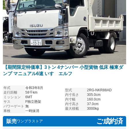
【期間限定特価車】3トン 4ナンバー 小型貨物 低床 極東ダ
ンプ マニュアル6速 いすゞエルフ
年式
令和3年8月
型式
2RG-NKR88AD
走行距離
58千km
内寸長さ
305.0cm
ミッション
6MT
内寸幅
160.0cm
サス
F独立懸架
内寸高さ
37.0cm
パワーゲート
無
最大積載
3000kg
車検
一時抹消
ご成約済
販売
ワンプラストア