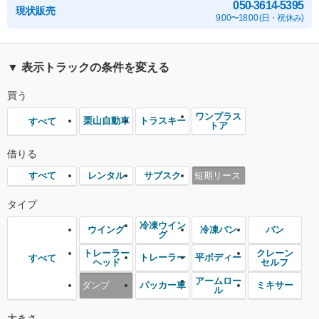
050-3614-5395
現状販売
9:00〜18:00 (日・祝休み)
▼ 表示トラックの条件を変える
買う
ワンプラス
栗山自動車
トラスキー
すべて
トア
借りる
レンタル
サブスク
短期リース
すべて
タイプ
冷凍ウイン
ウイング
冷凍バン
バン
グ
トレーラー
クレーン
トレーラー
平ボディー
すべて
ヘッド
セルフ
アームロー
ダンプ
パッカー車
ミキサー
ル
大きさ