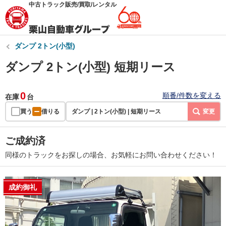
中古トラック販売/買取/レンタル
ダンプ 2トン(小型)
ダンプ 2トン(小型) 短期リース
0
順番/件数を変える
在庫
台
買う
借りる
ダンプ | 2トン(小型) | 短期リース
変更
ご成約済
同様のトラックをお探しの場合、お気軽にお問い合わせください！
成約御礼