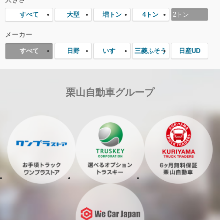
大型
増トン
4トン
2トン
すべて
メーカー
日野
いすゞ
三菱ふそう
日産UD
すべて
栗山自動車グループ