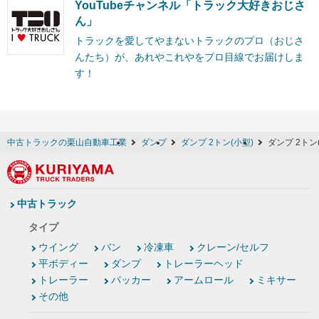
YouTubeチャンネル「トラック大好きおじさ
ん」
トラックを愛してやまないトラックのプロ（おじさ
んたち）が、あれやこれやをプロ目線でお届けしま
す！
中古トラックの栗山自動車工業
ダンプ
ダンプ 2トン(小型)
ダンプ 2トン
中古トラック
タイプ
ウイング
バン
冷凍車
クレーン/セルフ
平ボディー
ダンプ
トレーラーヘッド
トレーラー
パッカー
アームロール
ミキサー
その他