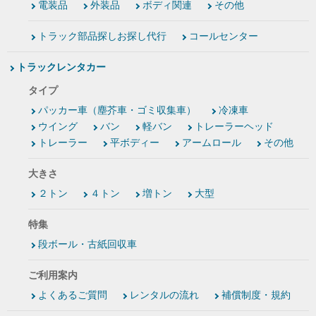
電装品
外装品
ボディ関連
その他
トラック部品探しお探し代行
コールセンター
トラックレンタカー
タイプ
パッカー車（塵芥車・ゴミ収集車）
冷凍車
ウイング
バン
軽バン
トレーラーヘッド
トレーラー
平ボディー
アームロール
その他
大きさ
２トン
４トン
増トン
大型
特集
段ボール・古紙回収車
ご利用案内
よくあるご質問
レンタルの流れ
補償制度・規約