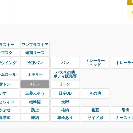
ラスキー
ワンプラストア
サブスク
短期リース
トレーラー
凍ウイング
冷凍バン
バン
トレーラ
ヘッド
バスその他
ームロール
ミキサー
ボディ販売等
増トン
4トン
2トン
いすゞ
三菱ふそう
日産UD
その他
ミワイド
標準幅
大型
かぶせ
跳上
格納
垂直
引出
高年式
即納
車検あり
サイド扉
キースト