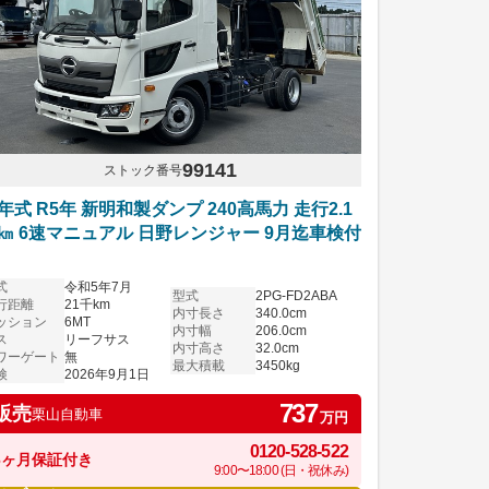
99141
ストック番号
年式 R5年 新明和製ダンプ 240高馬力 走行2.1
㎞ 6速マニュアル 日野レンジャー 9月迄車検付
式
令和5年7月
型式
2PG-FD2ABA
行距離
21千km
内寸長さ
340.0cm
ッション
6MT
内寸幅
206.0cm
ス
リーフサス
内寸高さ
32.0cm
ワーゲート
無
最大積載
3450kg
検
2026年9月1日
737
販売
栗山自動車
万円
0120-528-522
6ヶ月保証付き
9:00〜18:00 (日・祝休み)