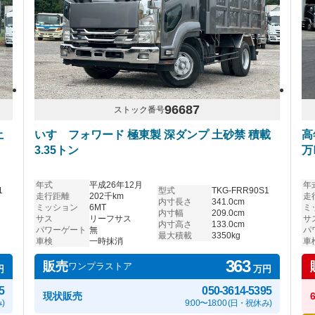
96687
ストック番号
土
いすゞフォワード 極東製 深ダンプ 土砂禁 積載
高
3.35トン
万
年式
平成26年12月
年
1
型式
TKG-FRR90S1
走行距離
202千km
走
内寸長さ
341.0cm
ミッション
6MT
ミ
内寸幅
209.0cm
サス
リーフサス
サ
内寸高さ
133.0cm
パワーゲート
無
パ
最大積載
3350kg
車検
一時抹消
車
363
販売
ワンプラストア
円
万円
5
050-3614-5395
現状販売
)
9:00〜18:00 (日・祝休み)