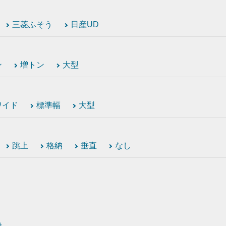
三菱ふそう
日産UD
ン
増トン
大型
ワイド
標準幅
大型
跳上
格納
垂直
なし