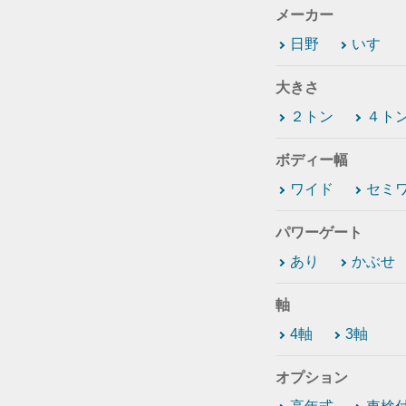
メーカー
日野
いすゞ
大きさ
２トン
４ト
ボディー幅
ワイド
セミ
パワーゲート
あり
かぶせ
軸
4軸
3軸
オプション