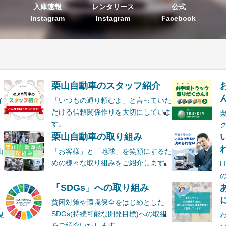
入庫速報
レンタリース
公式
Instagram
Instagram
Facebook
栗山自動車のスタッフ紹介
ん
イ
「いつもの通り頼むよ」と言っていた
だける信頼関係作りを大切にしていま
す。
栗山自動車の取り組み
山
「お客様」と「地球」を笑顔にするた
めの様々な取り組みをご紹介します。
ま
「SDGs」への取り組み
貧困対策や環境保全をはじめとした
SDGs(持続可能な開発目標)への取組
現
をご紹介いたします。