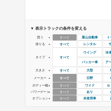
▼ 表示トラックの条件を変える
買う
栗山自動車
ト
すべて
借りる
レンタル
すべて
ウイング
冷
タイプ
すべて
パッカー車
ア
大きさ
大型
すべて
メーカー
日野
すべて
ボディー幅
ワイド
セ
すべて
パワーゲート
あり
すべて
オプション
未使用車
すべて