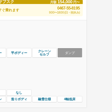
154,000
サブスク
月額
円〜
0467-55-8195
すぐ乗れます
9:00〜18:00 (日・祝休み)
クレーン
ー
平ボディー
ダンプ
セルフ
なし
ン
造りボディ
融雪仕様
4軸低床