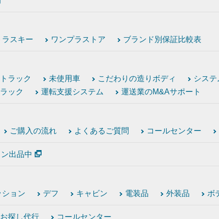
付
トラスキー
ワンプラストア
ブランド別保証比較表
トラック
未使用車
こだわりの造りボディ
システ
ラック
運転支援システム
運送業のM&Aサポート
ご購入の流れ
よくあるご質問
コールセンター
ション出品中
ッション
デフ
キャビン
電装品
外装品
ボ
お探し代行
コールセンター