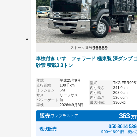
96689
ストック番号
車検付き いすゞフォワード 極東製 深ダンプ 
砂禁 積載3.3トン
年式
平成25年9月
型式
TKG-FRR90S
走行距離
100千km
内寸長さ
341.0cm
ミッション
6MT
内寸幅
208.0cm
サス
リーフサス
内寸高さ
136.0cm
パワーゲート
無
最大積載
3300kg
車検
2026年9月8日
363
販売
ワンプラストア
万
050-3614-539
現状販売
9:00〜18:00 (日・祝休み