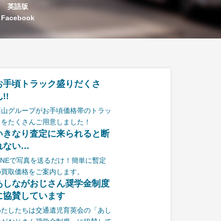
英語版
Facebook
お手頃トラック盛りだくさ
!!
栗山グループがお手頃価格帯のトラッ
クをたくさんご用意しました！
いきなり査定に来られると断
れない…
LINEで写真を送るだけ！簡単に暫定
の買取価格をご案内します。
あしながおじさん奨学金制度
に協賛しています
わたしたちは交通遺児育英会の「あし