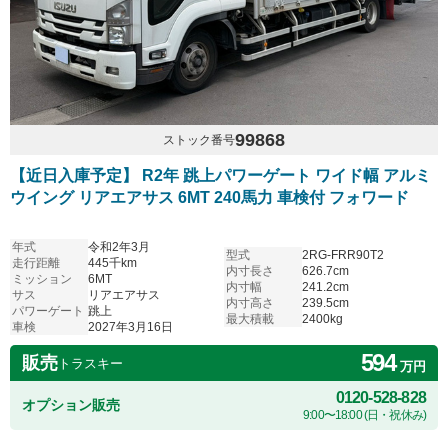
99868
ストック番号
【近日入庫予定】 R2年 跳上パワーゲート ワイド幅 アルミ
ウイング リアエアサス 6MT 240馬力 車検付 フォワード
年式
令和2年3月
型式
2RG-FRR90T2
走行距離
445千km
内寸長さ
626.7cm
ミッション
6MT
内寸幅
241.2cm
サス
リアエアサス
内寸高さ
239.5cm
パワーゲート
跳上
最大積載
2400kg
車検
2027年3月16日
594
販売
トラスキー
万円
0120-528-828
オプション販売
9:00〜18:00 (日・祝休み)