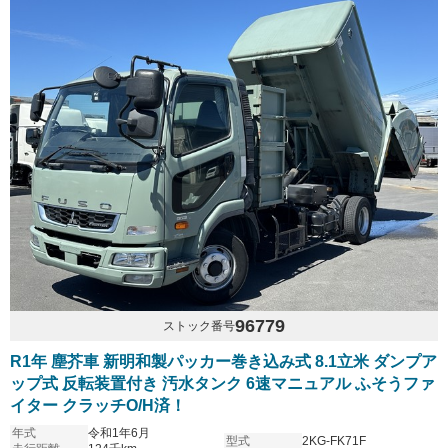
96779
ストック番号
R1年 塵芥車 新明和製パッカー巻き込み式 8.1立米 ダンプア
ップ式 反転装置付き 汚水タンク 6速マニュアル ふそうファ
イター クラッチO/H済！
年式
令和1年6月
型式
2KG-FK71F