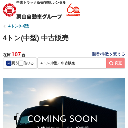
中古トラック販売/買取/レンタル
4トン(中型)
4トン(中型) 中古販売
107
順番/件数を変える
在庫
台
買う
借りる
4トン(中型) | 中古販売
変更