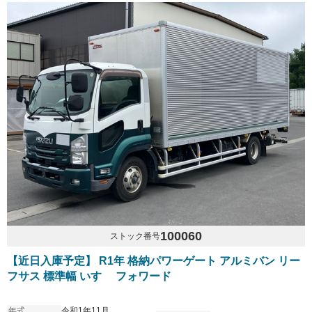
100060
ストック番号
【近日入庫予定】 R1年 格納パワーゲート アルミバン リー
フサス 標準幅 いすゞ フォワード
年式
令和1年11月