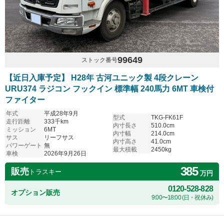
99649
ストック番号
【近日入庫予定】 H28年 古河ユニック製 4段クレーン
URU374 ラジコン フックイン 標準幅 240馬力 6MT 車検付
ファイター
年式
平成28年9月
型式
TKG-FK61F
走行距離
333千km
内寸長さ
510.0cm
ミッション
6MT
内寸幅
214.0cm
サス
リーフサス
内寸高さ
41.0cm
パワーゲート
無
最大積載
2450kg
車検
2026年9月26日
385
販売
トラスキー
万円
0120-528-828
オプション販売
9:00〜18:00 (日・祝休み)