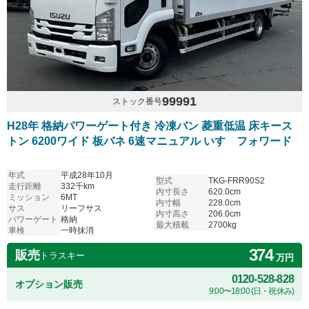
99991
ストック番号
H28年 格納パワーゲート付き 冷凍バン 菱重低温 床キース
トン 6200ワイド 板バネ 6速マニュアル いすゞフォワード
年式
平成28年10月
型式
TKG-FRR90S2
走行距離
332千km
内寸長さ
620.0cm
ミッション
6MT
内寸幅
228.0cm
サス
リーフサス
内寸高さ
206.0cm
パワーゲート
格納
最大積載
2700kg
車検
一時抹消
374
販売
トラスキー
万円
0120-528-828
オプション販売
9:00〜18:00 (日・祝休み)