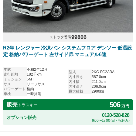
99806
ストック番号
R2年 レンジャー 冷凍バン システムフロア デンソー 低温設
定 格納パワーゲート 左サイド扉 マニュアル6速
年式
令和2年12月
型式
2KG-FC2ABA
走行距離
182千km
内寸長さ
587.0cm
ミッション
6MT
内寸幅
211.0cm
サス
リーフサス
内寸高さ
206.0cm
パワーゲート
格納
最大積載
2900kg
車検
一時抹消
506
販売
トラスキー
万円
0120-528-828
オプション販売
9:00〜18:00 (日・祝休み)