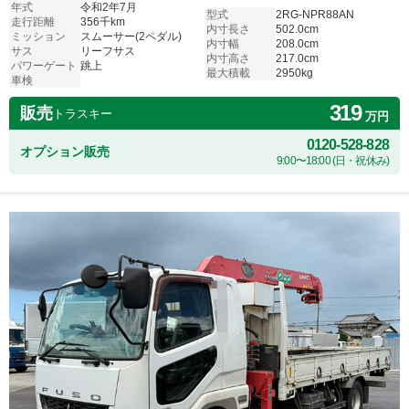
年式
令和2年7月
型式
2RG-NPR88AN
走行距離
356千km
内寸長さ
502.0cm
ミッション
スムーサー(2ペダル)
内寸幅
208.0cm
サス
リーフサス
内寸高さ
217.0cm
パワーゲート
跳上
最大積載
2950kg
車検
319
販売
トラスキー
万円
0120-528-828
オプション販売
9:00〜18:00 (日・祝休み)