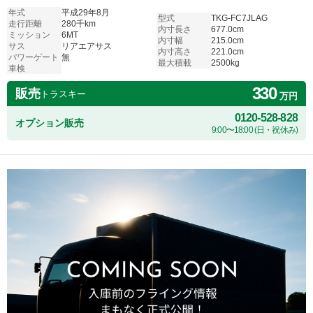
ト6速MT
年式
平成29年8月
型式
TKG-FC7JLAG
走行距離
280千km
内寸長さ
677.0cm
ミッション
6MT
内寸幅
215.0cm
サス
リアエアサス
内寸高さ
221.0cm
パワーゲート
無
最大積載
2500kg
車検
330
販売
トラスキー
万円
0120-528-828
オプション販売
9:00〜18:00 (日・祝休み)