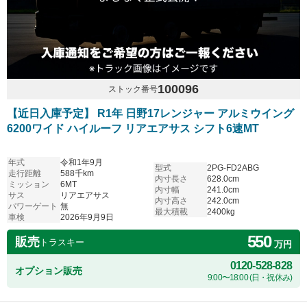
100096
ストック番号
【近日入庫予定】 R1年 日野17レンジャー アルミウイング
6200ワイド ハイルーフ リアエアサス シフト6速MT
年式
令和1年9月
型式
2PG-FD2ABG
走行距離
588千km
内寸長さ
628.0cm
ミッション
6MT
内寸幅
241.0cm
サス
リアエアサス
内寸高さ
242.0cm
パワーゲート
無
最大積載
2400kg
車検
2026年9月9日
550
販売
トラスキー
万円
0120-528-828
オプション販売
9:00〜18:00 (日・祝休み)