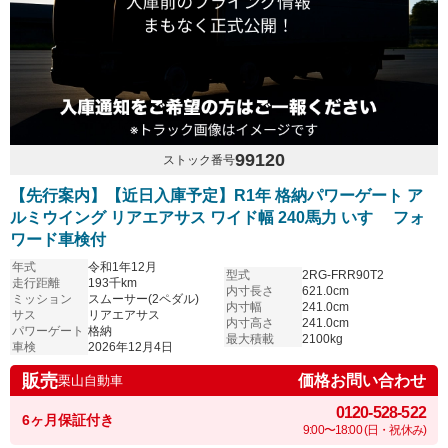
99120
ストック番号
【先行案内】【近日入庫予定】R1年 格納パワーゲート ア
ルミウイング リアエアサス ワイド幅 240馬力 いすゞ フォ
ワード車検付
年式
令和1年12月
型式
2RG-FRR90T2
走行距離
193千km
内寸長さ
621.0cm
ミッション
スムーサー(2ペダル)
内寸幅
241.0cm
サス
リアエアサス
内寸高さ
241.0cm
パワーゲート
格納
最大積載
2100kg
車検
2026年12月4日
販売
価格お問い合わせ
栗山自動車
0120-528-522
6ヶ月保証付き
9:00〜18:00 (日・祝休み)