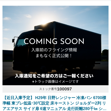
100097
ストック番号
【近日入庫予定】 H29年 日野レンジャー 冷凍バン 6700標
準幅 東プレ低温ｰ30℃設定 床キーストン ジョルダー2列 リ
アエアサス サイド扉 6速マニュアル 走行距離280千㎞ シフ