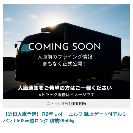
100095
ストック番号
【近日入庫予定】 R2年 いすゞエルフ 跳上ゲート付アルミ
バン L502㎝超ロング 積載2950㎏