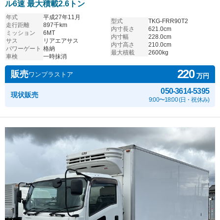
ル6速 最大積載2.6トン
年式
平成27年11月
型式
TKG-FRR90T2
走行距離
897千km
内寸長さ
621.0cm
ミッション
6MT
内寸幅
228.0cm
サス
リアエアサス
内寸高さ
210.0cm
パワーゲート
格納
最大積載
2600kg
車検
一時抹消
220
販売
ワンプラストア
万円
050-3614-5395
現状販売
9:00〜18:00 (日・祝休み)