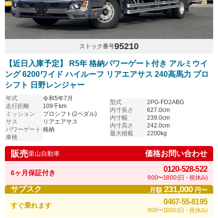
95210
ストック番号
【近日入庫予定】 R5年 格納パワーゲート付き アルミウイ
ング 6200ワイド ハイルーフ リアエアサス 240高馬力 プロ
シフト 日野レンジャー
年式
令和5年7月
型式
2PG-FD2ABG
走行距離
109千km
内寸長さ
627.0cm
ミッション
プロシフト(2ペダル)
内寸幅
239.0cm
サス
リアエアサス
内寸高さ
242.0cm
パワーゲート
格納
最大積載
2200kg
車検
販売
価格お問い合わせ
栗山自動車
0120-528-522
6ヶ月保証付き
9:00〜18:00 (日・祝休み)
231,000
サブスク
月額
円〜
0467-55-8195
すぐ乗れます
9:00〜18:00 (日・祝休み)