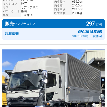
内寸長さ
619.0cm
ミッション
6MT
内寸幅
240.0cm
サス
リアエアサス
内寸高さ
243.0cm
パワーゲート
格納
最大積載
2300kg
車検
一時抹消
297
販売
ワンプラストア
万円
050-3614-5395
現状販売
9:00〜18:00 (日・祝休み)