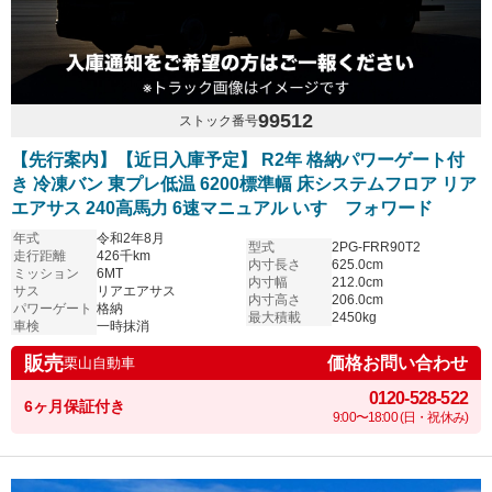
99512
ストック番号
【先行案内】【近日入庫予定】 R2年 格納パワーゲート付
き 冷凍バン 東プレ低温 6200標準幅 床システムフロア リア
エアサス 240高馬力 6速マニュアル いすゞフォワード
年式
令和2年8月
型式
2PG-FRR90T2
走行距離
426千km
内寸長さ
625.0cm
ミッション
6MT
内寸幅
212.0cm
サス
リアエアサス
内寸高さ
206.0cm
パワーゲート
格納
最大積載
2450kg
車検
一時抹消
販売
価格お問い合わせ
栗山自動車
0120-528-522
6ヶ月保証付き
9:00〜18:00 (日・祝休み)