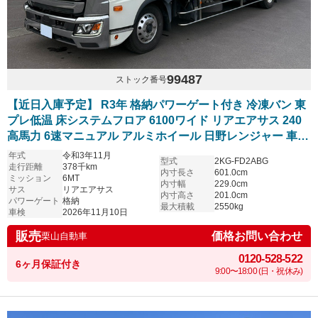
99487
ストック番号
【近日入庫予定】 R3年 格納パワーゲート付き 冷凍バン 東
プレ低温 床システムフロア 6100ワイド リアエアサス 240
高馬力 6速マニュアル アルミホイール 日野レンジャー 車検
付き
年式
令和3年11月
型式
2KG-FD2ABG
走行距離
378千km
内寸長さ
601.0cm
ミッション
6MT
内寸幅
229.0cm
サス
リアエアサス
内寸高さ
201.0cm
パワーゲート
格納
最大積載
2550kg
車検
2026年11月10日
販売
価格お問い合わせ
栗山自動車
0120-528-522
6ヶ月保証付き
9:00〜18:00 (日・祝休み)