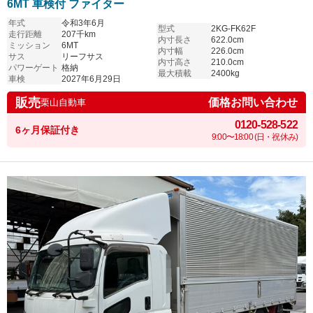
6MT 車検付 ファイター
年式
令和3年6月
型式
2KG-FK62F
走行距離
207千km
内寸長さ
622.0cm
ミッション
6MT
内寸幅
226.0cm
サス
リーフサス
内寸高さ
210.0cm
パワーゲート
格納
最大積載
2400kg
車検
2027年6月29日
販売
価格お問い合わせ
栗山自動車
0120-528-522
6ヶ月保証付き
9:00〜18:00 (日・祝休み)