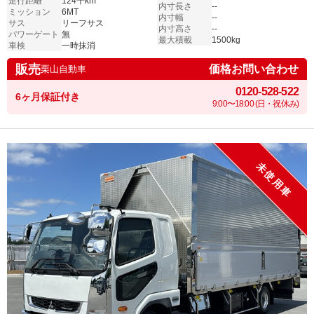
走行距離
124千km
内寸長さ
--
ミッション
6MT
内寸幅
--
サス
リーフサス
内寸高さ
--
パワーゲート
無
最大積載
1500kg
車検
一時抹消
販売
価格お問い合わせ
栗山自動車
0120-528-522
6ヶ月保証付き
9:00〜18:00 (日・祝休み)
未使用車