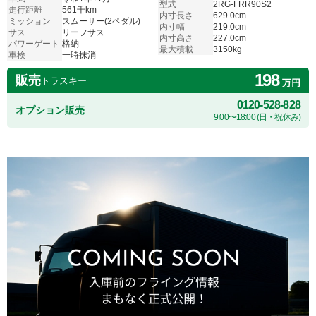
型式
2RG-FRR90S2
走行距離
561千km
内寸長さ
629.0cm
ミッション
スムーサー(2ペダル)
内寸幅
219.0cm
サス
リーフサス
内寸高さ
227.0cm
パワーゲート
格納
最大積載
3150kg
車検
一時抹消
198
販売
トラスキー
万円
0120-528-828
オプション販売
9:00〜18:00 (日・祝休み)