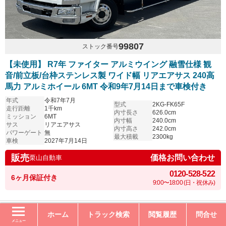
99807
ストック番号
【未使用】 R7年 ファイター アルミウイング 融雪仕様 観
音/前立板/台枠ステンレス製 ワイド幅 リアエアサス 240高
馬力 アルミホイール 6MT 令和9年7月14日まで車検付き
年式
令和7年7月
型式
2KG-FK65F
走行距離
1千km
内寸長さ
626.0cm
ミッション
6MT
内寸幅
240.0cm
サス
リアエアサス
内寸高さ
242.0cm
パワーゲート
無
最大積載
2300kg
車検
2027年7月14日
販売
価格お問い合わせ
栗山自動車
0120-528-522
6ヶ月保証付き
9:00〜18:00 (日・祝休み)
ホーム
トラック検索
閲覧履歴
問合せ
メニュー