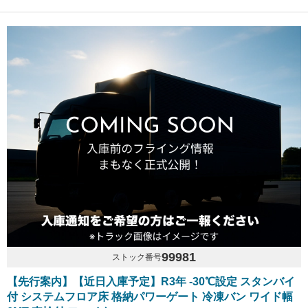
99981
ストック番号
【先行案内】【近日入庫予定】R3年 -30℃設定 スタンバイ
付 システムフロア床 格納パワーゲート 冷凍バン ワイド幅