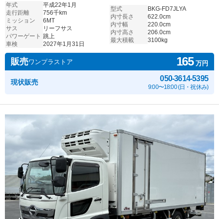
年式
平成22年1月
型式
BKG-FD7JLYA
走行距離
756千km
内寸長さ
622.0cm
ミッション
6MT
内寸幅
220.0cm
サス
リーフサス
内寸高さ
206.0cm
パワーゲート
跳上
最大積載
3100kg
車検
2027年1月31日
165
販売
ワンプラストア
万円
050-3614-5395
現状販売
9:00〜18:00 (日・祝休み)