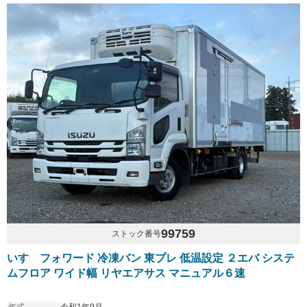
99759
ストック番号
いすゞフォワード 冷凍バン 東プレ 低温設定 ２エバ システ
ムフロア ワイド幅 リヤエアサス マニュアル６速