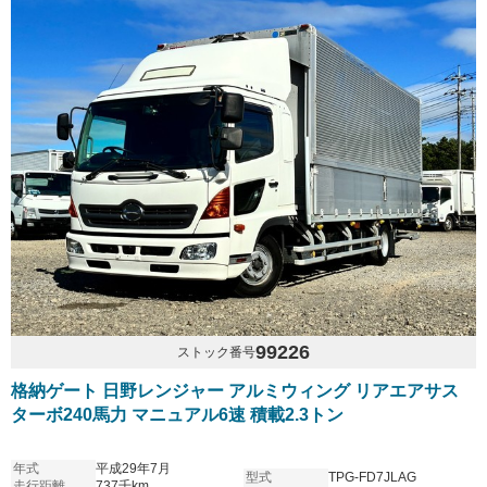
99226
ストック番号
格納ゲート 日野レンジャー アルミウィング リアエアサス
ターボ240馬力 マニュアル6速 積載2.3トン
年式
平成29年7月
型式
TPG-FD7JLAG
走行距離
737千km