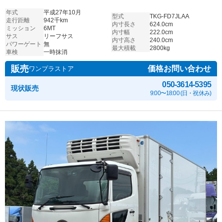
年式
平成27年10月
型式
TKG-FD7JLAA
走行距離
942千km
内寸長さ
624.0cm
ミッション
6MT
内寸幅
222.0cm
サス
リーフサス
内寸高さ
240.0cm
パワーゲート
無
最大積載
2800kg
車検
一時抹消
販売
価格お問い合わせ
ワンプラストア
050-3614-5395
現状販売
9:00〜18:00 (日・祝休み)