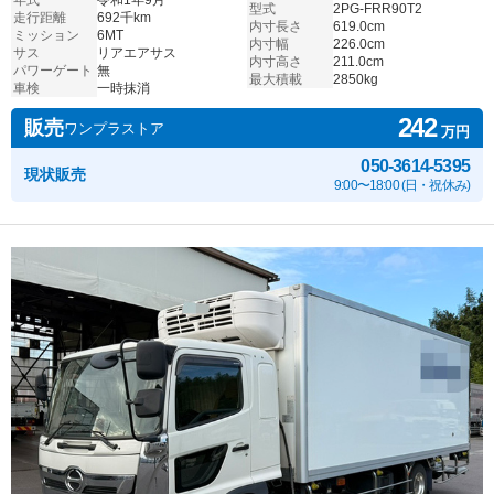
年式
令和1年9月
型式
2PG-FRR90T2
走行距離
692千km
内寸長さ
619.0cm
ミッション
6MT
内寸幅
226.0cm
サス
リアエアサス
内寸高さ
211.0cm
パワーゲート
無
最大積載
2850kg
車検
一時抹消
242
販売
ワンプラストア
万円
050-3614-5395
現状販売
9:00〜18:00 (日・祝休み)