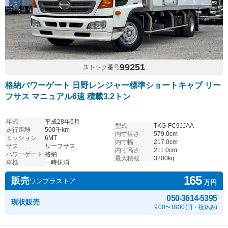
99251
ストック番号
格納パワーゲート 日野レンジャー標準ショートキャブ リー
フサス マニュアル6速 積載3.2トン
年式
平成28年6月
型式
TKG-FC9JJAA
走行距離
500千km
内寸長さ
579.0cm
ミッション
6MT
内寸幅
217.0cm
サス
リーフサス
内寸高さ
211.0cm
パワーゲート
格納
最大積載
3200kg
車検
一時抹消
165
販売
ワンプラストア
万円
050-3614-5395
現状販売
9:00〜18:00 (日・祝休み)