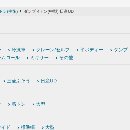
トン(中型)
ダンプ 4トン(中型) 日産UD
ン
冷凍車
クレーン/セルフ
平ボディー
ダンプ
ームロール
ミキサー
その他
三菱ふそう
日産UD
ン
増トン
大型
ワイド
標準幅
大型