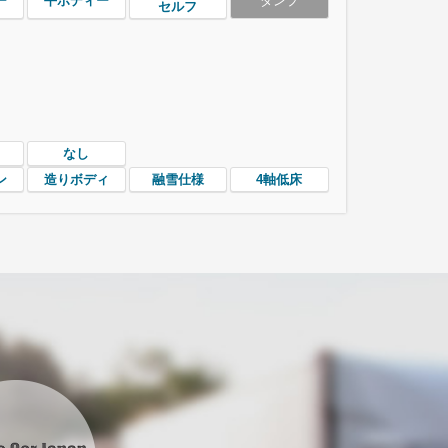
ー
平ボディー
ダンプ
セルフ
なし
ン
造りボディ
融雪仕様
4軸低床