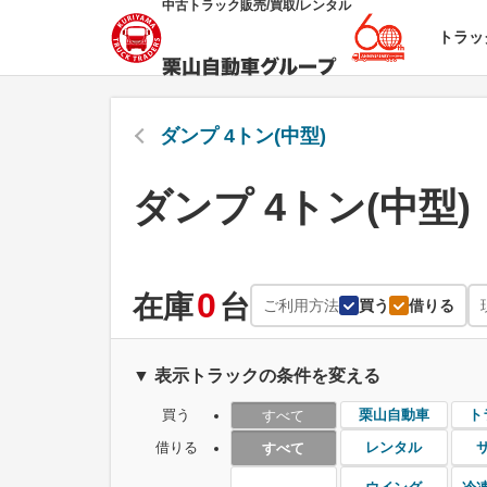
中古トラック販売/買取/レンタル
トラッ
ダンプ 4トン(中型)
ダンプ 4トン(中型)
0
在庫
台
ご利用方法
買う
借りる
▼ 表示トラックの条件を変える
買う
栗山自動車
ト
すべて
借りる
レンタル
すべて