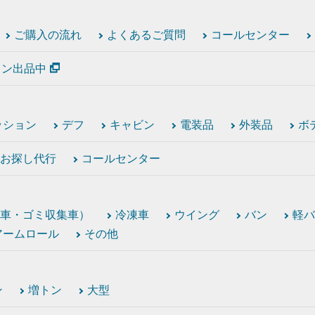
ご購入の流れ
よくあるご質問
コールセンター
ション出品中
ッション
デフ
キャビン
電装品
外装品
ボ
お探し代行
コールセンター
車・ゴミ収集車）
冷凍車
ウイング
バン
軽バ
アームロール
その他
ン
増トン
大型