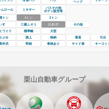
凍ウイング
冷凍バン
バン
トレーラ
ヘッド
バスその他
ームロール
ミキサー
ボディ販売等
増トン
4トン
2トン
いすゞ
三菱ふそう
日産UD
その他
ミワイド
標準幅
大型
かぶせ
跳上
格納
垂直
引出
高年式
即納
車検あり
サイド扉
キースト
栗山自動車グループ