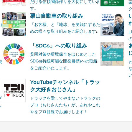
だける信頼関係作りを大切にしていま
す。
栗山自動車の取り組み
山
「お客様」と「地球」を笑顔にするた
めの様々な取り組みをご紹介します。
ま
「SDGs」への取り組み
貧困対策や環境保全をはじめとした
SDGs(持続可能な開発目標)への取組
現
をご紹介いたします。
YouTubeチャンネル「トラッ
ク大好きおじさん」
グ
トラックを愛してやまないトラックの
し
プロ（おじさんたち）が、あれやこれ
やをプロ目線でお届けします！