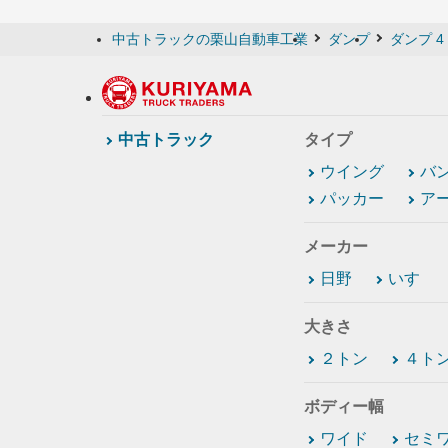
中古トラックの栗山自動車工業
ダンプ
ダンプ 4
中古トラック
タイプ
ウイング
バ
パッカー
ア
メーカー
日野
いすゞ
大きさ
２トン
４ト
ボディー幅
ワイド
セミ