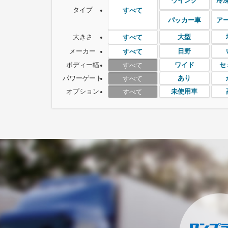
ウイング
冷
タイプ
すべて
パッカー車
ア
大きさ
大型
すべて
メーカー
日野
すべて
ボディー幅
ワイド
セ
すべて
パワーゲート
あり
すべて
オプション
未使用車
すべて