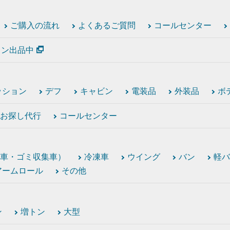
ご購入の流れ
よくあるご質問
コールセンター
ション出品中
ッション
デフ
キャビン
電装品
外装品
ボ
お探し代行
コールセンター
車・ゴミ収集車）
冷凍車
ウイング
バン
軽バ
アームロール
その他
ン
増トン
大型