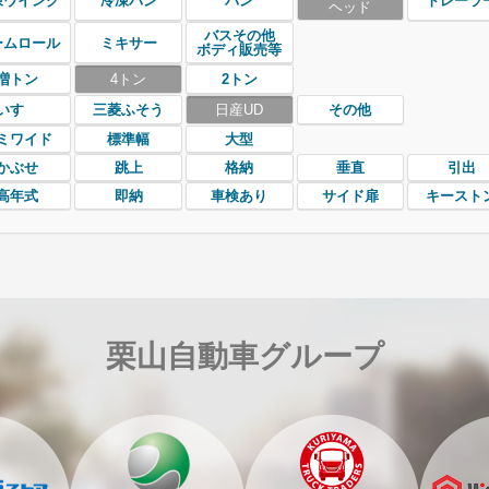
凍ウイング
冷凍バン
バン
トレーラ
ヘッド
バスその他
ームロール
ミキサー
ボディ販売等
増トン
4トン
2トン
いすゞ
三菱ふそう
日産UD
その他
ミワイド
標準幅
大型
かぶせ
跳上
格納
垂直
引出
高年式
即納
車検あり
サイド扉
キースト
栗山自動車グループ