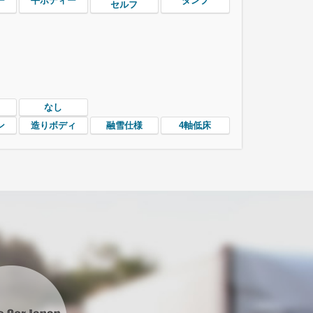
ー
平ボディー
ダンプ
セルフ
なし
ン
造りボディ
融雪仕様
4軸低床