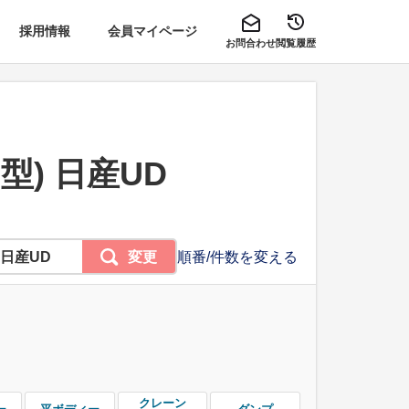
採用情報
会員マイページ
お問合わせ
閲覧履歴
型) 日産UD
 日産UD
変更
順番/件数を変える
クレーン