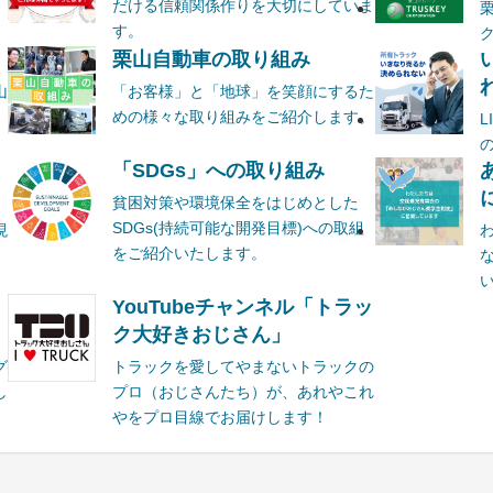
だける信頼関係作りを大切にしていま
す。
栗山自動車の取り組み
山
「お客様」と「地球」を笑顔にするた
めの様々な取り組みをご紹介します。
ま
「SDGs」への取り組み
貧困対策や環境保全をはじめとした
SDGs(持続可能な開発目標)への取組
現
をご紹介いたします。
YouTubeチャンネル「トラッ
ク大好きおじさん」
グ
トラックを愛してやまないトラックの
し
プロ（おじさんたち）が、あれやこれ
やをプロ目線でお届けします！