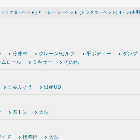
(トラクターヘッド)
トレーラーヘッド (トラクターヘッド) 4トン(中型
ン
冷凍車
クレーン/セルフ
平ボディー
ダンプ
ームロール
ミキサー
その他
三菱ふそう
日産UD
ン
増トン
大型
ワイド
標準幅
大型