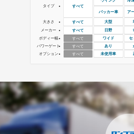
ウイング
冷
タイプ
すべて
パッカー車
ア
大きさ
大型
すべて
メーカー
日野
すべて
ボディー幅
ワイド
セ
すべて
パワーゲート
あり
すべて
オプション
未使用車
すべて