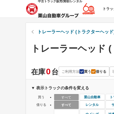
中古トラック販売/買取/レンタル
トラッ
トレーラーヘッド (トラクターヘッド) 
トレーラーヘッド (
0
在庫
台
ご利用方法
買う
借りる
▼ 表示トラックの条件を変える
買う
栗山自動車
ト
すべて
借りる
レンタル
すべて