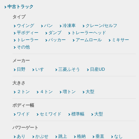
中古トラック
タイプ
ウイング
バン
冷凍車
クレーン/セルフ
平ボディー
ダンプ
トレーラーヘッド
トレーラー
パッカー
アームロール
ミキサー
その他
メーカー
日野
いすゞ
三菱ふそう
日産UD
大きさ
２トン
４トン
増トン
大型
ボディー幅
ワイド
セミワイド
標準幅
大型
パワーゲート
あり
かぶせ
跳上
格納
垂直
なし