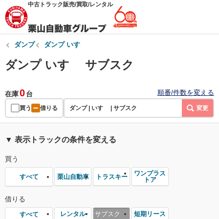
中古トラック販売/買取/レンタル
ダンプ
ダンプ いすゞ
ダンプ いすゞ サブスク
0
順番/件数を変える
在庫
台
買う
借りる
ダンプ | いすゞ | サブスク
変更
▼ 表示トラックの条件を変える
買う
ワンプラス
栗山自動車
トラスキー
すべて
トア
借りる
レンタル
サブスク
短期リース
すべて