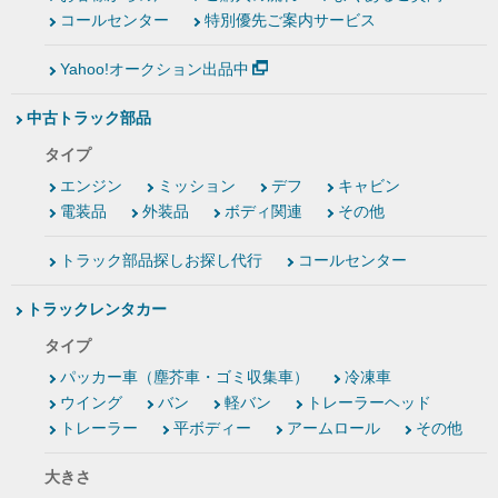
コールセンター
特別優先ご案内サービス
Yahoo!オークション出品中
中古トラック部品
タイプ
エンジン
ミッション
デフ
キャビン
電装品
外装品
ボディ関連
その他
トラック部品探しお探し代行
コールセンター
トラックレンタカー
タイプ
パッカー車（塵芥車・ゴミ収集車）
冷凍車
ウイング
バン
軽バン
トレーラーヘッド
トレーラー
平ボディー
アームロール
その他
大きさ