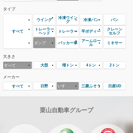
タイプ
冷凍ウイン
ウイング
冷凍バン
バン
グ
トレーラー
クレーン
トレーラー
平ボディー
すべて
ヘッド
セルフ
アームロー
ダンプ
パッカー車
ミキサー
ル
大きさ
大型
増トン
4トン
2トン
すべて
メーカー
日野
いすゞ
三菱ふそう
日産UD
すべて
栗山自動車グループ