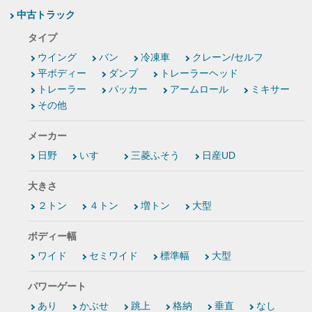
中古トラック
タイプ
ウイング
バン
冷凍車
クレーン/セルフ
平ボディー
ダンプ
トレーラーヘッド
トレーラー
パッカー
アームロール
ミキサー
その他
メーカー
日野
いすゞ
三菱ふそう
日産UD
大きさ
２トン
４トン
増トン
大型
ボディー幅
ワイド
セミワイド
標準幅
大型
パワーゲート
あり
かぶせ
跳上
格納
垂直
なし