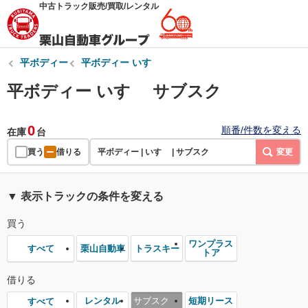
中古トラック販売/買取/レンタル
平ボディー
平ボディー いすゞ
平ボディー いすゞ サブスク
0
順番/件数を変える
在庫
台
買う
借りる
平ボディー | いすゞ | サブスク
変更
▼ 表示トラックの条件を変える
買う
ワンプラス
栗山自動車
トラスキー
すべて
トア
借りる
レンタル
サブスク
短期リース
すべて