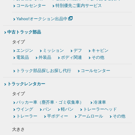
コールセンター
特別優先ご案内サービス
Yahoo!オークション出品中
中古トラック部品
タイプ
エンジン
ミッション
デフ
キャビン
電装品
外装品
ボディ関連
その他
トラック部品探しお探し代行
コールセンター
トラックレンタカー
タイプ
パッカー車（塵芥車・ゴミ収集車）
冷凍車
ウイング
バン
軽バン
トレーラーヘッド
トレーラー
平ボディー
アームロール
その他
大きさ