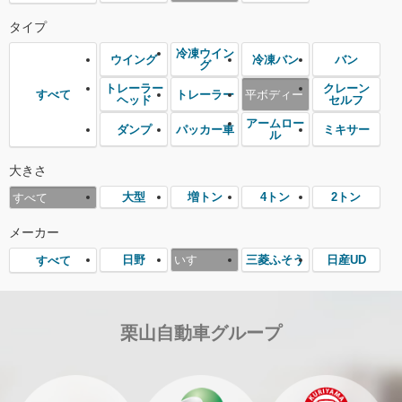
タイプ
冷凍ウイン
ウイング
冷凍バン
バン
グ
トレーラー
クレーン
トレーラー
平ボディー
すべて
ヘッド
セルフ
アームロー
ダンプ
パッカー車
ミキサー
ル
大きさ
大型
増トン
4トン
2トン
すべて
メーカー
日野
いすゞ
三菱ふそう
日産UD
すべて
栗山自動車グループ