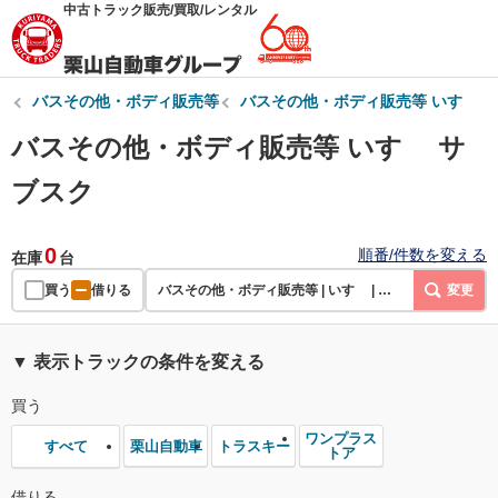
中古トラック販売/買取/レンタル
バスその他・ボディ販売等
バスその他・ボディ販売等 いすゞ
バスその他・ボディ販売等 いすゞ サ
ブスク
0
順番/件数を変える
在庫
台
買う
借りる
バスその他・ボディ販売等 | いすゞ | サブスク
変更
▼ 表示トラックの条件を変える
買う
ワンプラス
栗山自動車
トラスキー
すべて
トア
借りる