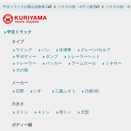
中古トラックの栗山自動車工業
バスその他・ボディ販売等
バスその他・ボ
中古トラック
タイプ
ウイング
バン
冷凍車
クレーン/セルフ
平ボディー
ダンプ
トレーラーヘッド
トレーラー
パッカー
アームロール
ミキサー
その他
メーカー
日野
いすゞ
三菱ふそう
日産UD
大きさ
２トン
４トン
増トン
大型
ボディー幅