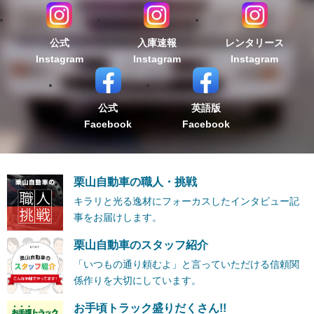
公式
入庫速報
レンタリース
Instagram
Instagram
Instagram
公式
英語版
Facebook
Facebook
栗山自動車の職人・挑戦
キラリと光る逸材にフォーカスしたインタビュー記
事をお届けします。
栗山自動車のスタッフ紹介
「いつもの通り頼むよ」と言っていただける信頼関
係作りを大切にしています。
お手頃トラック盛りだくさん!!