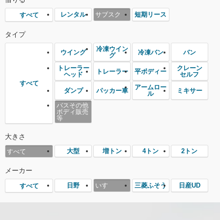
レンタル
サブスク
短期リース
すべて
タイプ
冷凍ウイン
ウイング
冷凍バン
バン
グ
トレーラー
クレーン
トレーラー
平ボディー
ヘッド
セルフ
すべて
アームロー
ダンプ
パッカー車
ミキサー
ル
バスその他
ボディ販売
等
大きさ
大型
増トン
4トン
2トン
すべて
メーカー
日野
いすゞ
三菱ふそう
日産UD
すべて