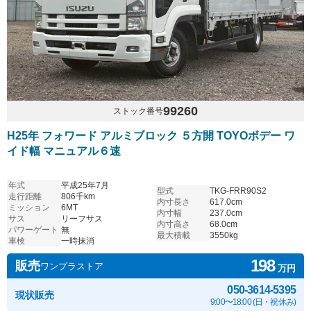
99260
ストック番号
H25年 フォワード アルミブロック ５方開 TOYOボデー ワ
イド幅 マニュアル６速
年式
平成25年7月
型式
TKG-FRR90S2
走行距離
806千km
内寸長さ
617.0cm
ミッション
6MT
内寸幅
237.0cm
サス
リーフサス
内寸高さ
68.0cm
パワーゲート
無
最大積載
3550kg
車検
一時抹消
198
販売
ワンプラストア
万円
050-3614-5395
現状販売
9:00〜18:00 (日・祝休み)