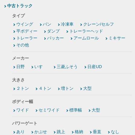
中古トラック
タイプ
ウイング
バン
冷凍車
クレーン/セルフ
平ボディー
ダンプ
トレーラーヘッド
トレーラー
パッカー
アームロール
ミキサー
その他
メーカー
日野
いすゞ
三菱ふそう
日産UD
大きさ
２トン
４トン
増トン
大型
ボディー幅
ワイド
セミワイド
標準幅
大型
パワーゲート
あり
かぶせ
跳上
格納
垂直
なし