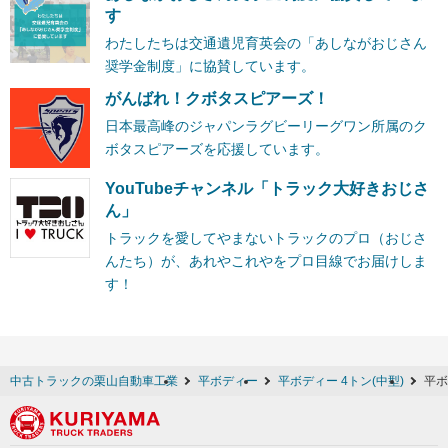
す
わたしたちは交通遺児育英会の「あしながおじさん
奨学金制度」に協賛しています。
がんばれ！クボタスピアーズ！
日本最高峰のジャパンラグビーリーグワン所属のク
ボタスピアーズを応援しています。
YouTubeチャンネル「トラック大好きおじさ
ん」
トラックを愛してやまないトラックのプロ（おじさ
んたち）が、あれやこれやをプロ目線でお届けしま
す！
中古トラックの栗山自動車工業
平ボディー
平ボディー 4トン(中型)
平ボ