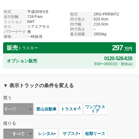
年式
平成30年5月
型式
2RG-FRR90T2
走行距離
726千km
内寸長さ
620.0cm
ミッション
6MT
内寸幅
216.0cm
サス
リアエアサス
内寸高さ
--
パワーゲート
無
最大積載
2850kg
車検
一時抹消
297
販売
トラスキー
万円
0120-528-828
オプション販売
9:00〜18:00 (日・祝休み)
▼ 表示トラックの条件を変える
買う
ワンプラス
栗山自動車
トラスキー
すべて
トア
借りる
レンタル
サブスク
短期リース
すべて