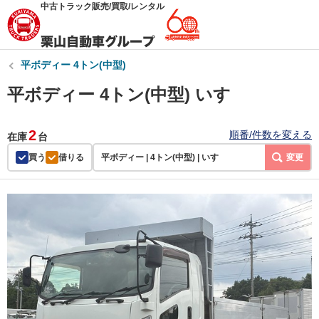
中古トラック販売/買取/レンタル
平ボディー 4トン(中型)
平ボディー 4トン(中型) いすゞ
2
順番/件数を変える
在庫
台
買う
借りる
平ボディー | 4トン(中型) | いすゞ
変更