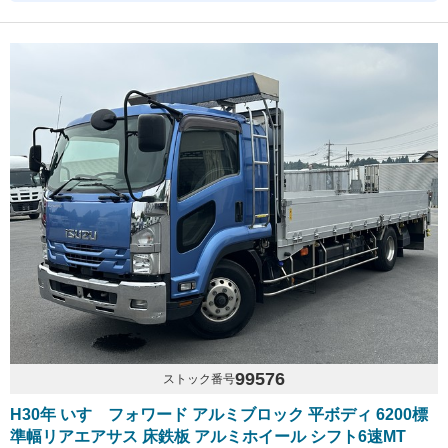
99576
ストック番号
H30年 いすゞフォワード アルミブロック 平ボディ 6200標
準幅リアエアサス 床鉄板 アルミホイール シフト6速MT