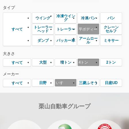
タイプ
冷凍ウイン
ウイング
冷凍バン
バン
グ
トレーラー
クレーン
トレーラー
平ボディー
すべて
ヘッド
セルフ
アームロー
ダンプ
パッカー車
ミキサー
ル
大きさ
大型
増トン
4トン
2トン
すべて
メーカー
日野
いすゞ
三菱ふそう
日産UD
すべて
栗山自動車グループ