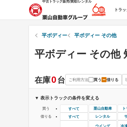
中古トラック販売/買取/レンタル
トラッ
平ボディー
平ボディー その他
平ボディー その他
0
在庫
台
ご利用方法
買う
借りる
▼ 表示トラックの条件を変える
買う
栗山自動車
ト
すべて
借りる
レンタル
すべて
ウイング
冷