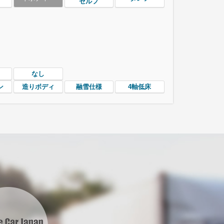
セルフ
なし
ン
造りボディ
融雪仕様
4軸低床