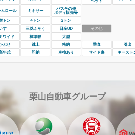
ヘッド
バスその他
ームロール
ミキサー
ボディ販売等
増トン
4トン
2トン
いすゞ
三菱ふそう
日産UD
その他
ミワイド
標準幅
大型
かぶせ
跳上
格納
垂直
引出
高年式
即納
車検あり
サイド扉
キースト
栗山自動車グループ