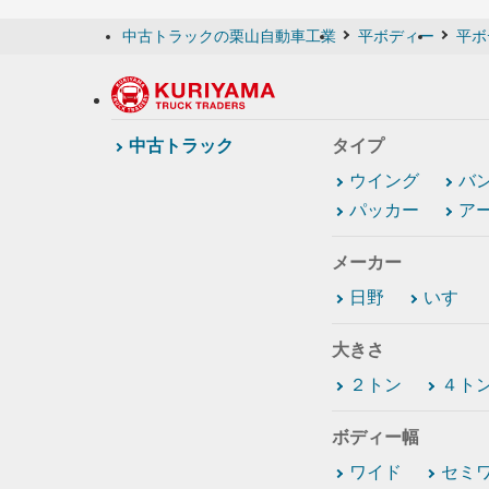
中古トラックの栗山自動車工業
平ボディー
平ボ
中古トラック
タイプ
ウイング
バ
パッカー
ア
メーカー
日野
いすゞ
大きさ
２トン
４ト
ボディー幅
ワイド
セミ