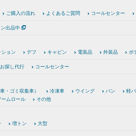
ご購入の流れ
よくあるご質問
コールセンター
ション出品中
ッション
デフ
キャビン
電装品
外装品
ボ
お探し代行
コールセンター
車・ゴミ収集車）
冷凍車
ウイング
バン
軽バ
アームロール
その他
ン
増トン
大型