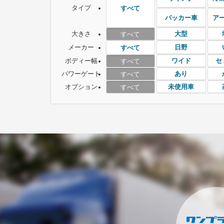
タイプ
すべて
パッカー車
ア
大きさ
大型
すべて
メーカー
日野
すべて
ボディー幅
ワイド
セ
すべて
パワーゲート
あり
すべて
オプション
未使用車
すべて