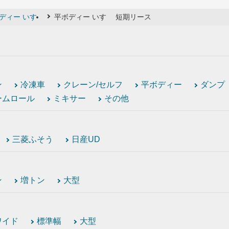
ディー いすゞ
平ボディー いすゞ 短期リース
ン
冷凍車
クレーン/セルフ
平ボディー
ダンプ
ームロール
ミキサー
その他
三菱ふそう
日産UD
ン
増トン
大型
ワイド
標準幅
大型