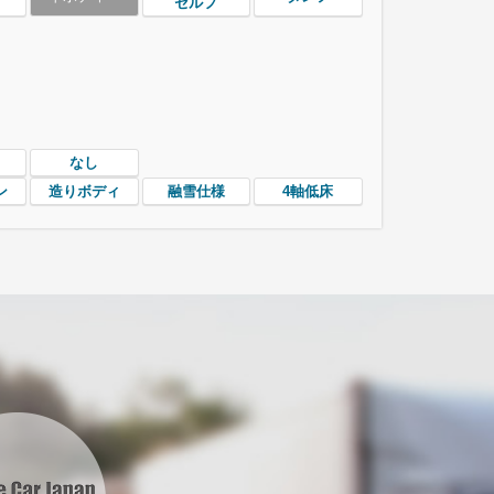
セルフ
なし
ン
造りボディ
融雪仕様
4軸低床