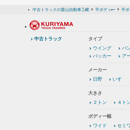
中古トラックの栗山自動車工業
平ボディー
平ボ
中古トラック
タイプ
ウイング
バ
パッカー
ア
メーカー
日野
いすゞ
大きさ
２トン
４ト
ボディー幅
ワイド
セミ