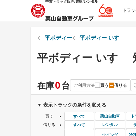
中古トラック販売/買取/レンタル
トラッ
平ボディー
平ボディー いすゞ
平ボディー いすゞ
0
在庫
台
ご利用方法
買う
借りる
▼ 表示トラックの条件を変える
買う
栗山自動車
ト
すべて
借りる
レンタル
すべて
ウイング
冷