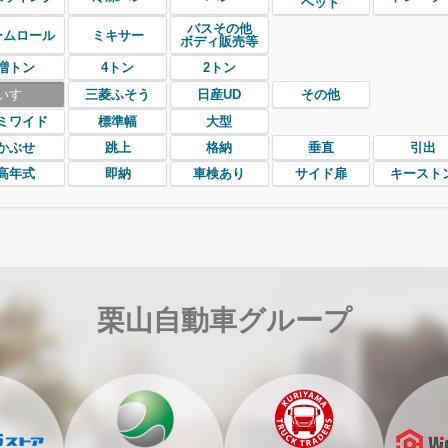
ヘッド
バスその他
ームロール
ミキサー
ボディ販売等
増トン
4トン
2トン
いすゞ
三菱ふそう
日産UD
その他
ミワイド
標準幅
大型
かぶせ
跳上
格納
垂直
引出
高年式
即納
車検あり
サイド扉
キースト
栗山自動車グループ