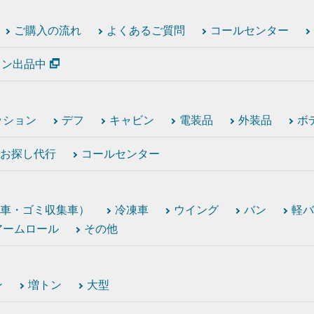
ご購入の流れ
よくあるご質問
コールセンター
ション出品中
ッション
デフ
キャビン
電装品
外装品
ボ
お探し代行
コールセンター
車・ゴミ収集車）
冷凍車
ウイング
バン
軽バ
アームロール
その他
ン
増トン
大型