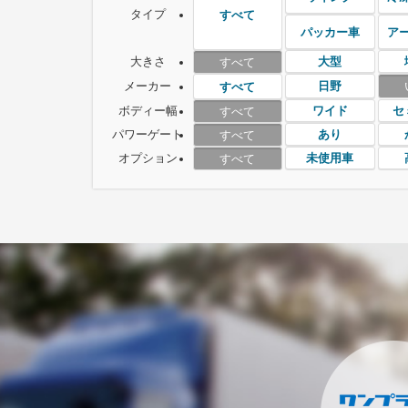
タイプ
すべて
パッカー車
ア
大きさ
大型
すべて
メーカー
日野
すべて
ボディー幅
ワイド
セ
すべて
パワーゲート
あり
すべて
オプション
未使用車
すべて