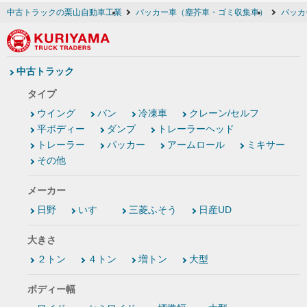
中古トラックの栗山自動車工業
パッカー車（塵芥車・ゴミ収集車）
パッカ
中古トラック
タイプ
ウイング
バン
冷凍車
クレーン/セルフ
平ボディー
ダンプ
トレーラーヘッド
トレーラー
パッカー
アームロール
ミキサー
その他
メーカー
日野
いすゞ
三菱ふそう
日産UD
大きさ
２トン
４トン
増トン
大型
ボディー幅