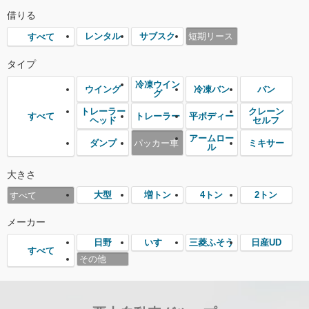
借りる
レンタル
サブスク
短期リース
すべて
タイプ
冷凍ウイン
ウイング
冷凍バン
バン
グ
トレーラー
クレーン
トレーラー
平ボディー
すべて
ヘッド
セルフ
アームロー
ダンプ
パッカー車
ミキサー
ル
大きさ
大型
増トン
4トン
2トン
すべて
メーカー
日野
いすゞ
三菱ふそう
日産UD
すべて
その他