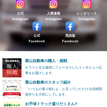
公式
入庫速報
レンタリース
Instagram
Instagram
Instagram
公式
英語版
Facebook
Facebook
栗山自動車の職人・挑戦
キラリと光る逸材にフォーカスしたインタビュー記
事をお届けします。
栗山自動車のスタッフ紹介
「いつもの通り頼むよ」と言っていただける信頼関
係作りを大切にしています。
お手頃トラック盛りだくさん!!