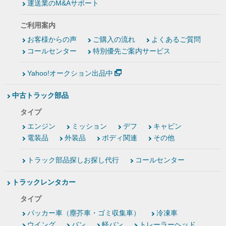
運送業のM&Aサポート
ご利用案内
お客様からの声
ご購入の流れ
よくあるご質問
コールセンター
特別優先ご案内サービス
Yahoo!オークション出品中
中古トラック部品
タイプ
エンジン
ミッション
デフ
キャビン
電装品
外装品
ボディ関連
その他
トラック部品探しお探し代行
コールセンター
トラックレンタカー
タイプ
パッカー車（塵芥車・ゴミ収集車）
冷凍車
ウイング
バン
軽バン
トレーラーヘッド