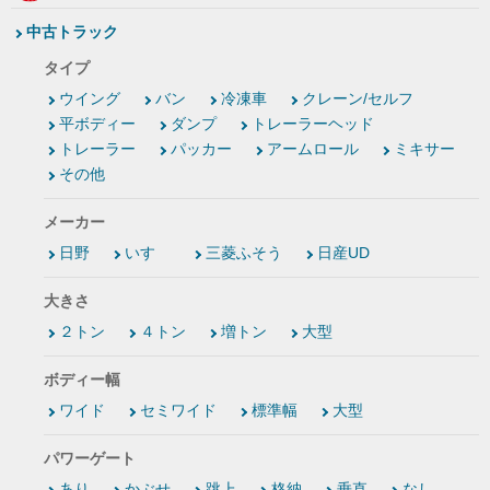
中古トラック
タイプ
ウイング
バン
冷凍車
クレーン/セルフ
平ボディー
ダンプ
トレーラーヘッド
トレーラー
パッカー
アームロール
ミキサー
その他
メーカー
日野
いすゞ
三菱ふそう
日産UD
大きさ
２トン
４トン
増トン
大型
ボディー幅
ワイド
セミワイド
標準幅
大型
パワーゲート
あり
かぶせ
跳上
格納
垂直
なし