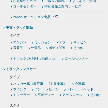
お客様からの声
ご購入の流れ
よくあるご質問
コールセンター
特別優先ご案内サービス
Yahoo!オークション出品中
中古トラック部品
タイプ
エンジン
ミッション
デフ
キャビン
電装品
外装品
ボディ関連
その他
トラック部品探しお探し代行
コールセンター
トラックレンタカー
タイプ
パッカー車（塵芥車・ゴミ収集車）
冷凍車
ウイング
バン
軽バン
トレーラーヘッド
トレーラー
平ボディー
アームロール
その他
大きさ