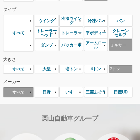
タイプ
冷凍ウイン
ウイング
冷凍バン
バン
グ
トレーラー
クレーン
トレーラー
平ボディー
すべて
ヘッド
セルフ
アームロー
ダンプ
パッカー車
ミキサー
ル
大きさ
大型
増トン
4トン
2トン
すべて
メーカー
日野
いすゞ
三菱ふそう
日産UD
すべて
栗山自動車グループ