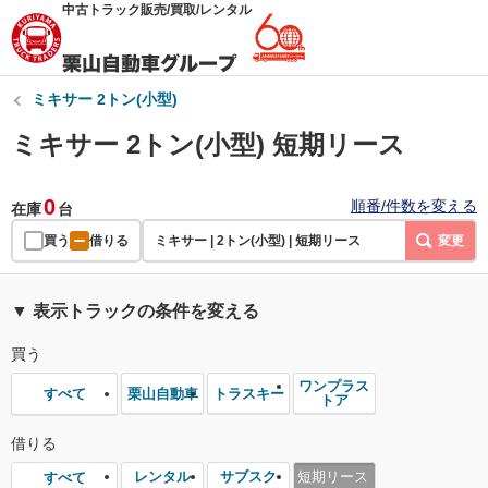
中古トラック販売/買取/レンタル
ミキサー 2トン(小型)
ミキサー 2トン(小型) 短期リース
0
順番/件数を変える
在庫
台
買う
借りる
ミキサー | 2トン(小型) | 短期リース
変更
▼ 表示トラックの条件を変える
買う
ワンプラス
栗山自動車
トラスキー
すべて
トア
借りる
レンタル
サブスク
短期リース
すべて