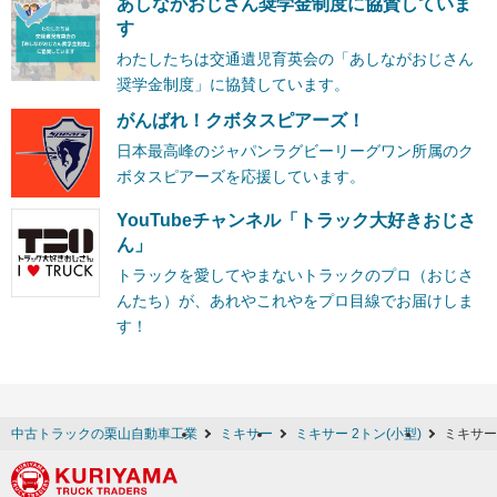
あしながおじさん奨学金制度に協賛していま
す
わたしたちは交通遺児育英会の「あしながおじさん
奨学金制度」に協賛しています。
がんばれ！クボタスピアーズ！
日本最高峰のジャパンラグビーリーグワン所属のク
ボタスピアーズを応援しています。
YouTubeチャンネル「トラック大好きおじさ
ん」
トラックを愛してやまないトラックのプロ（おじさ
んたち）が、あれやこれやをプロ目線でお届けしま
す！
中古トラックの栗山自動車工業
ミキサー
ミキサー 2トン(小型)
ミキサー