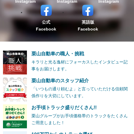
Instagram
Instagram
Instagram
公式
英語版
Facebook
Facebook
栗山自動車の職人・挑戦
キラリと光る逸材にフォーカスしたインタビュー記
事をお届けします。
栗山自動車のスタッフ紹介
「いつもの通り頼むよ」と言っていただける信頼関
係作りを大切にしています。
お手頃トラック盛りだくさん!!
栗山グループがお手頃価格帯のトラックをたくさん
ご用意しました！