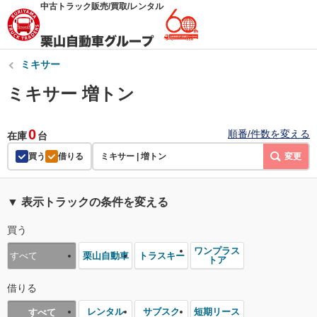
中古トラック販売/買取/レンタル
ミキサー
ミキサー 増トン
0
順番/件数を変える
在庫
台
買う
借りる
ミキサー | 増トン
変更
▼ 表示トラックの条件を変える
買う
ワンプラス
栗山自動車
トラスキー
すべて
トア
借りる
レンタル
サブスク
短期リース
すべて