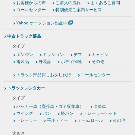
お客様からの声
ご購入の流れ
よくあるご質問
コールセンター
特別優先ご案内サービス
Yahoo!オークション出品中
中古トラック部品
タイプ
エンジン
ミッション
デフ
キャビン
電装品
外装品
ボディ関連
その他
トラック部品探しお探し代行
コールセンター
トラックレンタカー
タイプ
パッカー車（塵芥車・ゴミ収集車）
冷凍車
ウイング
バン
軽バン
トレーラーヘッド
トレーラー
平ボディー
アームロール
その他
大きさ