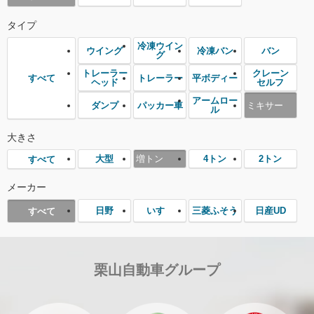
タイプ
冷凍ウイン
ウイング
冷凍バン
バン
グ
トレーラー
クレーン
トレーラー
平ボディー
すべて
ヘッド
セルフ
アームロー
ダンプ
パッカー車
ミキサー
ル
大きさ
大型
増トン
4トン
2トン
すべて
メーカー
日野
いすゞ
三菱ふそう
日産UD
すべて
栗山自動車グループ