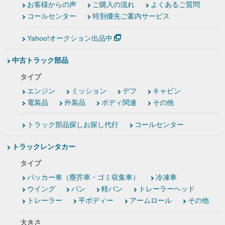
お客様からの声
ご購入の流れ
よくあるご質問
コールセンター
特別優先ご案内サービス
Yahoo!オークション出品中
中古トラック部品
タイプ
エンジン
ミッション
デフ
キャビン
電装品
外装品
ボディ関連
その他
トラック部品探しお探し代行
コールセンター
トラックレンタカー
タイプ
パッカー車（塵芥車・ゴミ収集車）
冷凍車
ウイング
バン
軽バン
トレーラーヘッド
トレーラー
平ボディー
アームロール
その他
大きさ