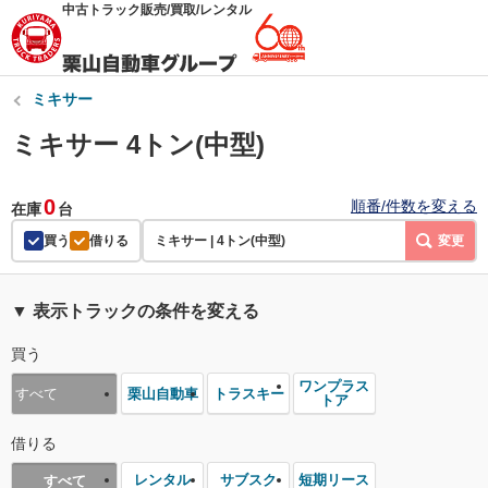
中古トラック販売/買取/レンタル
ミキサー
ミキサー 4トン(中型)
0
順番/件数を変える
在庫
台
買う
借りる
ミキサー | 4トン(中型)
変更
▼ 表示トラックの条件を変える
買う
ワンプラス
栗山自動車
トラスキー
すべて
トア
借りる
レンタル
サブスク
短期リース
すべて