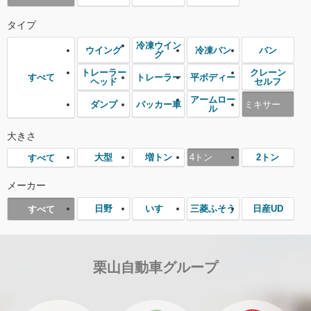
タイプ
冷凍ウイン
ウイング
冷凍バン
バン
グ
トレーラー
クレーン
トレーラー
平ボディー
すべて
ヘッド
セルフ
アームロー
ダンプ
パッカー車
ミキサー
ル
大きさ
大型
増トン
4トン
2トン
すべて
メーカー
日野
いすゞ
三菱ふそう
日産UD
すべて
栗山自動車グループ