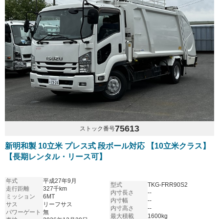
75613
ストック番号
新明和製 10立米 プレス式 段ボール対応 【10立米クラス】
【長期レンタル・リース可】
年式
平成27年9月
型式
TKG-FRR90S2
走行距離
327千km
内寸長さ
--
ミッション
6MT
内寸幅
--
サス
リーフサス
内寸高さ
--
パワーゲート
無
最大積載
1600kg