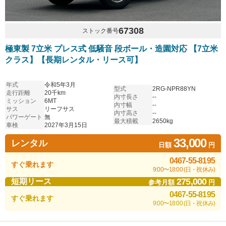
67308
ストック番号
極東製 7立米 プレス式 低騒音 段ボール・造園対応 【7立米
クラス】【長期レンタル・リース可】
年式
令和5年3月
型式
2RG-NPR88YN
走行距離
20千km
内寸長さ
--
ミッション
6MT
内寸幅
--
サス
リーフサス
内寸高さ
--
パワーゲート
無
最大積載
2650kg
車検
2027年3月15日
33,000
レンタル
日額
円
0467-55-8195
すぐ乗れます
9:00〜18:00 (日・祝休み)
275,000
短期リース
参考月額
円
0467-55-8195
すぐ乗れます
9:00〜18:00 (日・祝休み)