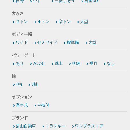
日野
いすゞ
三菱ふそう
日産UD
大きさ
２トン
４トン
増トン
大型
ボディー幅
ワイド
セミワイド
標準幅
大型
パワーゲート
あり
かぶせ
跳上
格納
垂直
なし
軸
4軸
3軸
オプション
高年式
車検付
ブランド
栗山自動車
トラスキー
ワンプラストア