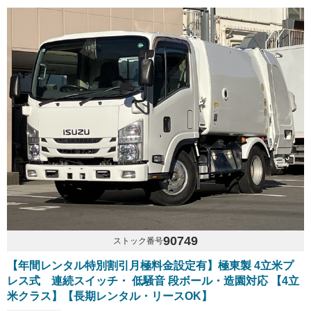
90749
ストック番号
【年間レンタル特別割引月極料金設定有】極東製 4立米プ
レス式 連続スイッチ・ 低騒音 段ボール・造園対応 【4立
米クラス】【長期レンタル・リースOK】