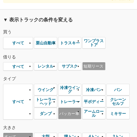
▼ 表示トラックの条件を変える
買う
ワンプラス
栗山自動車
トラスキー
すべて
トア
借りる
レンタル
サブスク
短期リース
すべて
タイプ
冷凍ウイン
ウイング
冷凍バン
バン
グ
トレーラー
クレーン
トレーラー
平ボディー
すべて
ヘッド
セルフ
アームロー
ダンプ
パッカー車
ミキサー
ル
大きさ
大型
増トン
4トン
2トン
すべて