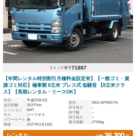
71887
ストック番号
【年間レンタル特別割引月極料金設定有】【一般ゴミ・資
源ゴミ対応】極東製 8立米 プレス式 低騒音 【8立米クラ
ス】【長期レンタル・リースOK】
年式
平成25年3月
型式
SKG-NPR85YN
走行距離
283千km
内寸長さ
--
ミッション
6MT
内寸幅
--
サス
リーフサス
内寸高さ
--
パワーゲート
無
最大積載
2700kg
車検
2027年3月19日
36,300
レンタル