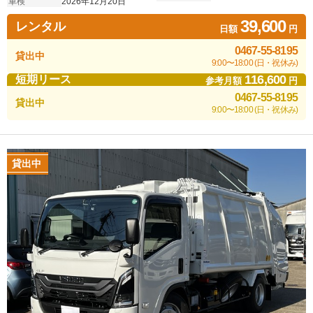
車検
2026年12月20日
39,600
レンタル
日額
円
0467-55-8195
貸出中
9:00〜18:00 (日・祝休み)
116,600
短期リース
参考月額
円
0467-55-8195
貸出中
9:00〜18:00 (日・祝休み)
貸出中