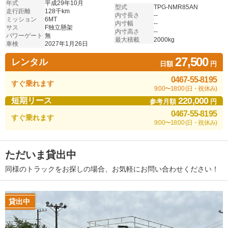
年式
平成29年10月
型式
TPG-NMR85AN
走行距離
128千km
内寸長さ
--
ミッション
6MT
内寸幅
--
サス
F独立懸架
内寸高さ
--
パワーゲート
無
最大積載
2000kg
車検
2027年1月26日
27,500
レンタル
日額
円
0467-55-8195
すぐ乗れます
9:00〜18:00 (日・祝休み)
220,000
短期リース
参考月額
円
0467-55-8195
すぐ乗れます
9:00〜18:00 (日・祝休み)
ただいま貸出中
同様のトラックをお探しの場合、お気軽にお問い合わせください！
貸出中