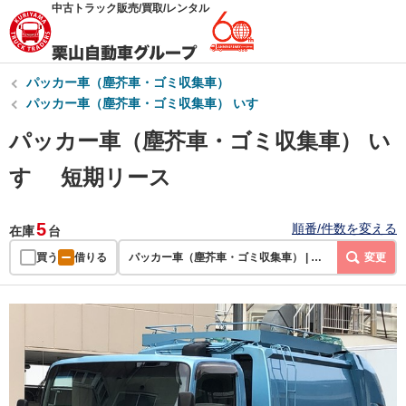
中古トラック販売/買取/レンタル
パッカー車（塵芥車・ゴミ収集車）
パッカー車（塵芥車・ゴミ収集車） いすゞ
パッカー車（塵芥車・ゴミ収集車） い
すゞ 短期リース
5
順番/件数を変える
在庫
台
買う
借りる
パッカー車（塵芥車・ゴミ収集車） | いすゞ | 短期リース
変更