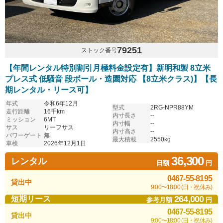
79251
ストック番号
【年間レンタル特別割引月極料金設定有】新明和製 8立米
プレス式 低騒音 段ボール・造園対応 【8立米クラス)】【長
期レンタル・リース可】
年式
令和6年12月
型式
2RG-NPR88YM
走行距離
16千km
内寸長さ
--
ミッション
6MT
内寸幅
--
サス
リーフサス
内寸高さ
--
パワーゲート
無
最大積載
2550kg
車検
2026年12月1日
36,300
レンタル
日額
円
0467-55-8195
貸出中
9:00〜18:00 (日・祝休み)
264,000
短期リース
参考月額
円
0467-55-8195
貸出中
9:00〜18:00 (日・祝休み)