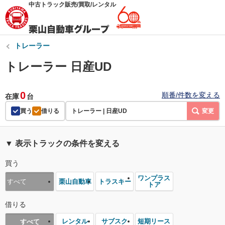
中古トラック販売/買取/レンタル
トレーラー
トレーラー 日産UD
0
順番/件数を変える
在庫
台
買う
借りる
トレーラー | 日産UD
変更
▼ 表示トラックの条件を変える
買う
ワンプラス
栗山自動車
トラスキー
すべて
トア
借りる
レンタル
サブスク
短期リース
すべて