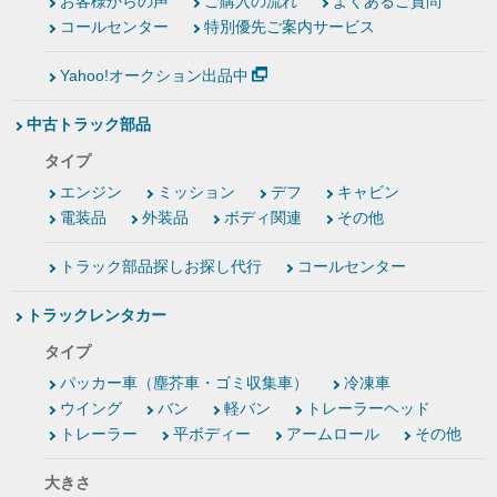
お客様からの声
ご購入の流れ
よくあるご質問
コールセンター
特別優先ご案内サービス
Yahoo!オークション出品中
中古トラック部品
タイプ
エンジン
ミッション
デフ
キャビン
電装品
外装品
ボディ関連
その他
トラック部品探しお探し代行
コールセンター
トラックレンタカー
タイプ
パッカー車（塵芥車・ゴミ収集車）
冷凍車
ウイング
バン
軽バン
トレーラーヘッド
トレーラー
平ボディー
アームロール
その他
大きさ