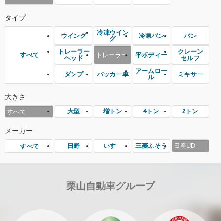
タイプ
冷凍ウイン
ウイング
冷凍バン
バン
グ
トレーラー
クレーン
トレーラー
平ボディー
すべて
ヘッド
セルフ
アームロー
ダンプ
パッカー車
ミキサー
ル
大きさ
大型
増トン
4トン
2トン
すべて
メーカー
日野
いすゞ
三菱ふそう
日産UD
すべて
栗山自動車グループ