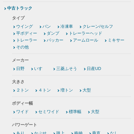
中古トラック
タイプ
ウイング
バン
冷凍車
クレーン/セルフ
平ボディー
ダンプ
トレーラーヘッド
トレーラー
パッカー
アームロール
ミキサー
その他
メーカー
日野
いすゞ
三菱ふそう
日産UD
大きさ
２トン
４トン
増トン
大型
ボディー幅
ワイド
セミワイド
標準幅
大型
パワーゲート
あり
かぶせ
跳上
格納
垂直
なし