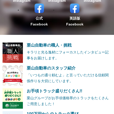
Instagram
Instagram
Instagram
公式
英語版
Facebook
Facebook
栗山自動車の職人・挑戦
キラリと光る逸材にフォーカスしたインタビュー記
事をお届けします。
栗山自動車のスタッフ紹介
「いつもの通り頼むよ」と言っていただける信頼関
係作りを大切にしています。
お手頃トラック盛りだくさん!!
栗山グループがお手頃価格帯のトラックをたくさん
ご用意しました！
100万円からのトラック選び