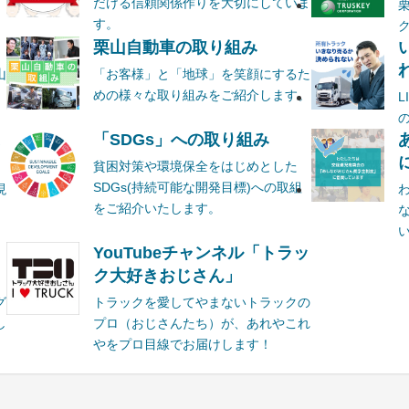
だける信頼関係作りを大切にしていま
す。
栗山自動車の取り組み
山
「お客様」と「地球」を笑顔にするた
めの様々な取り組みをご紹介します。
ま
「SDGs」への取り組み
貧困対策や環境保全をはじめとした
SDGs(持続可能な開発目標)への取組
現
をご紹介いたします。
YouTubeチャンネル「トラッ
ク大好きおじさん」
グ
トラックを愛してやまないトラックの
し
プロ（おじさんたち）が、あれやこれ
やをプロ目線でお届けします！