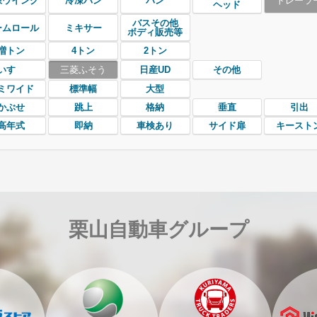
凍ウイング
冷凍バン
バン
トレーラ
ヘッド
バスその他
ームロール
ミキサー
ボディ販売等
増トン
4トン
2トン
いすゞ
三菱ふそう
日産UD
その他
ミワイド
標準幅
大型
かぶせ
跳上
格納
垂直
引出
高年式
即納
車検あり
サイド扉
キースト
栗山自動車グループ