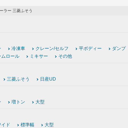
ーラー 三菱ふそう
ン
冷凍車
クレーン/セルフ
平ボディー
ダンプ
ームロール
ミキサー
その他
三菱ふそう
日産UD
ン
増トン
大型
ワイド
標準幅
大型