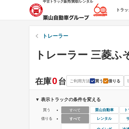
中古トラック販売/買取/レンタル
トラッ
トレーラー
トレーラー 三菱ふ
0
在庫
台
ご利用方法
買う
借りる
▼ 表示トラックの条件を変える
買う
栗山自動車
ト
すべて
借りる
レンタル
すべて