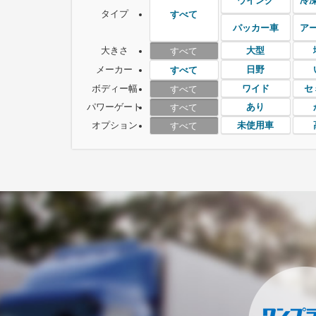
ウイング
冷
タイプ
すべて
パッカー車
ア
大きさ
大型
すべて
メーカー
日野
すべて
ボディー幅
ワイド
セ
すべて
パワーゲート
あり
すべて
オプション
未使用車
すべて