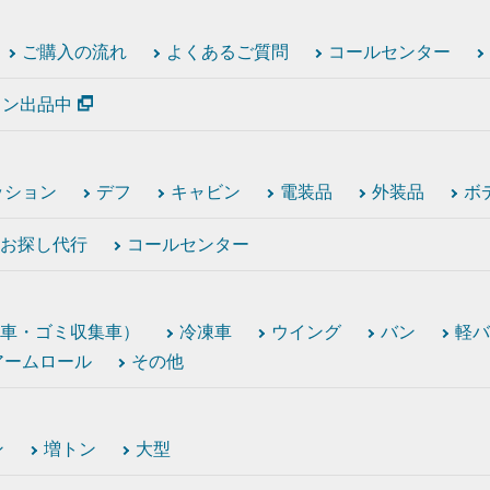
ご購入の流れ
よくあるご質問
コールセンター
ション出品中
ッション
デフ
キャビン
電装品
外装品
ボ
お探し代行
コールセンター
車・ゴミ収集車）
冷凍車
ウイング
バン
軽バ
アームロール
その他
ン
増トン
大型