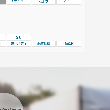
ー
平ボディー
ダンプ
セルフ
なし
ン
造りボディ
融雪仕様
4軸低床