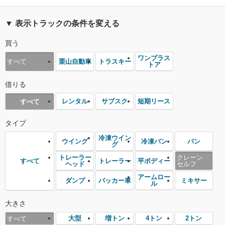
▼ 表示トラックの条件を変える
買う
ワンプラス
栗山自動車
トラスキー
すべて
トア
借りる
レンタル
サブスク
短期リース
すべて
タイプ
冷凍ウイン
ウイング
冷凍バン
バン
グ
トレーラー
クレーン
トレーラー
平ボディー
すべて
ヘッド
セルフ
アームロー
ダンプ
パッカー車
ミキサー
ル
大きさ
大型
増トン
4トン
2トン
すべて