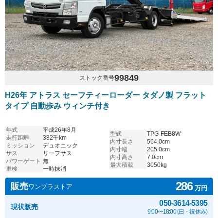
99849
ストック番号
H26年 アトラス セーフティーローダー タダノ製 フラット
タイプ 自動歩み ウィンチ付き
年式
平成26年8月
型式
TPG-FEB8W
走行距離
382千km
内寸長さ
564.0cm
ミッション
デュオニック
内寸幅
205.0cm
サス
リーフサス
内寸高さ
7.0cm
パワーゲート
無
最大積載
3050kg
車検
一時抹消
286
販売
ワンプラストア
万円
050-3614-5395
現状販売
9:00〜18:00 (日・祝休み)