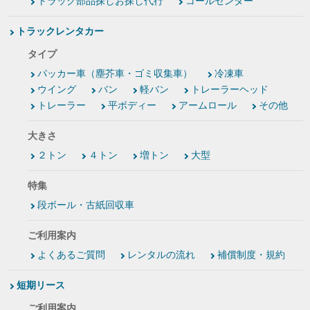
トラック部品探しお探し代行
コールセンター
トラックレンタカー
タイプ
パッカー車（塵芥車・ゴミ収集車）
冷凍車
ウイング
バン
軽バン
トレーラーヘッド
トレーラー
平ボディー
アームロール
その他
大きさ
２トン
４トン
増トン
大型
特集
段ボール・古紙回収車
ご利用案内
よくあるご質問
レンタルの流れ
補償制度・規約
短期リース
ご利用案内