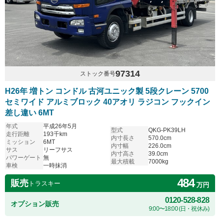
97314
ストック番号
H26年 増トン コンドル 古河ユニック製 5段クレーン 5700
セミワイド アルミブロック 40アオリ ラジコン フックイン
差し違い 6MT
年式
平成26年5月
型式
QKG-PK39LH
走行距離
193千km
内寸長さ
570.0cm
ミッション
6MT
内寸幅
226.0cm
サス
リーフサス
内寸高さ
39.0cm
パワーゲート
無
最大積載
7000kg
車検
一時抹消
484
販売
トラスキー
万円
0120-528-828
オプション販売
9:00〜18:00 (日・祝休み)