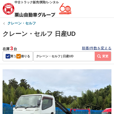
中古トラック販売/買取/レンタル
クレーン・セルフ
クレーン・セルフ 日産UD
3
順番/件数を変える
在庫
台
買う
借りる
クレーン・セルフ | 日産UD
変更