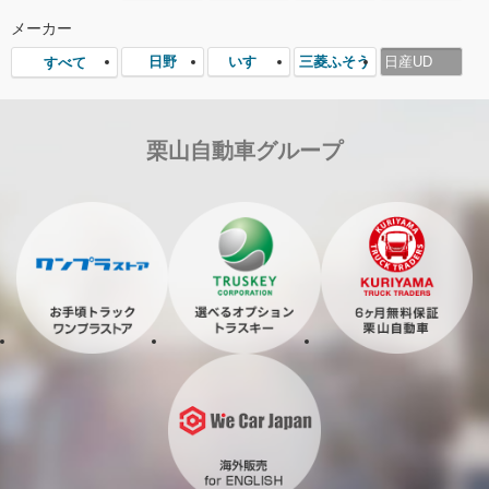
メーカー
日野
いすゞ
三菱ふそう
日産UD
すべて
栗山自動車グループ