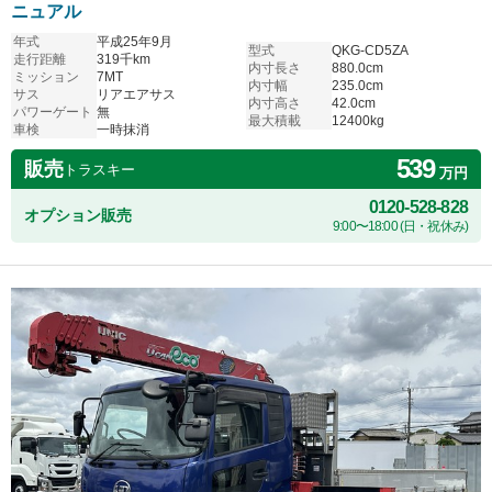
ニュアル
年式
平成25年9月
型式
QKG-CD5ZA
走行距離
319千km
内寸長さ
880.0cm
ミッション
7MT
内寸幅
235.0cm
サス
リアエアサス
内寸高さ
42.0cm
パワーゲート
無
最大積載
12400kg
車検
一時抹消
539
販売
トラスキー
万円
0120-528-828
オプション販売
9:00〜18:00 (日・祝休み)