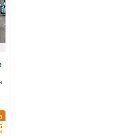
ワ
業
N
円
5
)