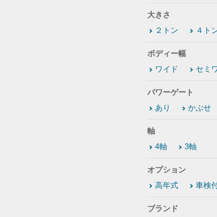
大きさ
２トン
４ト
ボディー幅
ワイド
セミ
パワーゲート
あり
かぶせ
軸
4軸
3軸
オプション
高年式
車検
ブランド