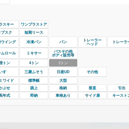
ラスキー
ワンプラストア
サブスク
短期リース
トレーラー
凍ウイング
冷凍バン
バン
トレーラ
ヘッド
バスその他
ームロール
ミキサー
ボディ販売等
増トン
4トン
2トン
いすゞ
三菱ふそう
日産UD
その他
ミワイド
標準幅
大型
かぶせ
跳上
格納
垂直
引出
高年式
即納
車検あり
サイド扉
キースト