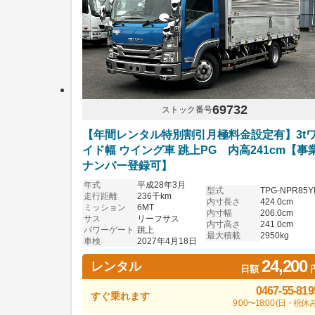
69732
ストック番号
【年間レンタル特別割引月極料金設定有】3t
イド幅 ウイング車 跳上PG 内高241cm【事
ナンバー登録可】
年式
平成28年3月
型式
TPG-NPR85Y
走行距離
236千km
内寸長さ
424.0cm
ミッション
6MT
内寸幅
206.0cm
サス
リーフサス
内寸高さ
241.0cm
パワーゲート
跳上
最大積載
2950kg
車検
2027年4月18日
24,200
レンタル
日額
0467-55-819
すぐ乗れます
9:00〜18:00 (日・祝休み