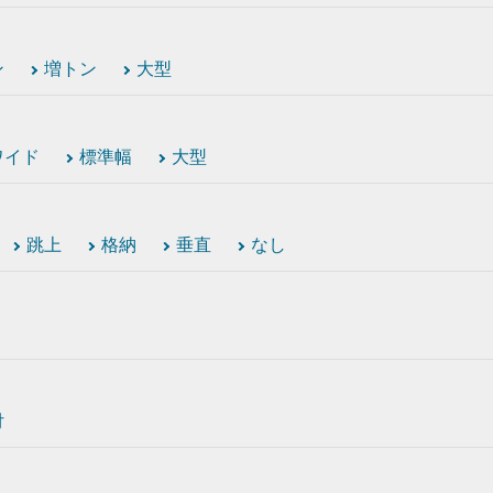
ン
増トン
大型
ワイド
標準幅
大型
跳上
格納
垂直
なし
付