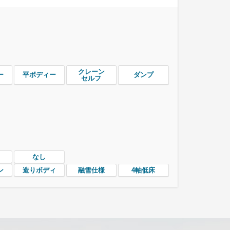
クレーン
ー
平ボディー
ダンプ
セルフ
なし
ン
造りボディ
融雪仕様
4軸低床