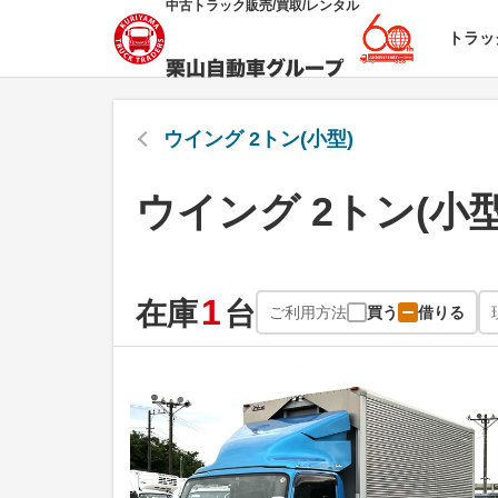
中古トラック販売/買取/レンタル
トラッ
ウイング 2トン(小型)
ウイング 2トン(小
1
在庫
台
ご利用方法
買う
借りる