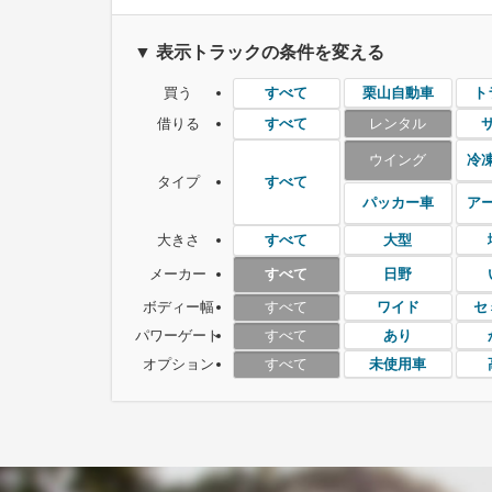
▼ 表示トラックの条件を変える
買う
栗山自動車
ト
すべて
借りる
レンタル
すべて
ウイング
冷
タイプ
すべて
パッカー車
ア
大きさ
大型
すべて
メーカー
日野
すべて
ボディー幅
ワイド
セ
すべて
パワーゲート
あり
すべて
オプション
未使用車
すべて