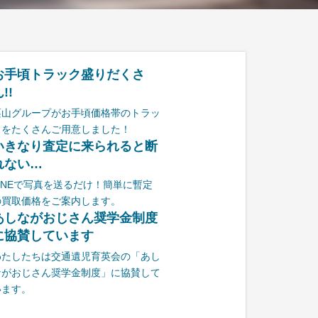
お手頃トラック盛りだくさ
!!
栗山グループがお手頃価格帯のトラッ
クをたくさんご用意しました！
いきなり査定に来られると断
れない…
LINEで写真を送るだけ！簡単に暫定
の買取価格をご案内します。
あしながおじさん奨学金制度
に協賛しています
わたしたちは交通遺児育英会の「あし
ながおじさん奨学金制度」に協賛して
います。