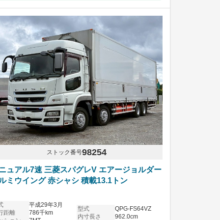
98254
ストック番号
ニュアル7速 三菱スパグレV エアージョルダー
ルミウイング 赤シャシ 積載13.1トン
式
平成29年3月
型式
QPG-FS64VZ
行距離
786千km
内寸長さ
962.0cm