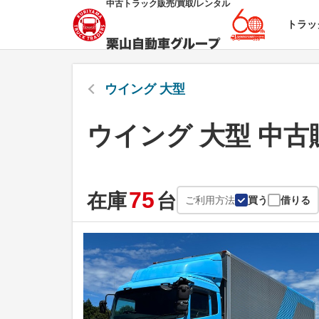
中古トラック販売/買取/レンタル
トラッ
ウイング 大型
ウイング 大型 中古
75
在庫
台
ご利用方法
買う
借りる