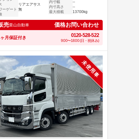
内寸幅
--
ス
リアエアサス
内寸高さ
--
ワーゲート
無
最大積載
13700kg
検
価格お問い合わせ
販売
栗山自動車
0120-528-522
6ヶ月保証付き
9:00〜18:00 (日・祝休み)
未使用車