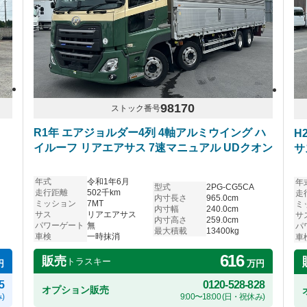
98170
ストック番号
R1年 エアジョルダー4列 4軸アルミウイング ハ
H
イルーフ リアエアサス 7速マニュアル UDクオン
サ
年式
令和1年6月
年
型式
2PG-CG5CA
走行距離
502千km
走
内寸長さ
965.0cm
ミッション
7MT
ミ
内寸幅
240.0cm
サス
リアエアサス
サ
内寸高さ
259.0cm
パワーゲート
無
パ
最大積載
13400kg
車検
一時抹消
車
616
販売
トラスキー
円
万円
5
0120-528-828
オプション販売
)
9:00〜18:00 (日・祝休み)