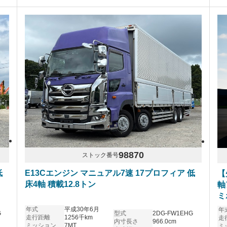
98870
ストック番号
低
E13Cエンジン マニュアル7速 17プロフィア 低
【
床4軸 積載12.8トン
軸
ミ
年式
平成30年6月
年
G
型式
2DG-FW1EHG
走行距離
1256千km
走
内寸長さ
966.0cm
ミッション
7MT
ミ