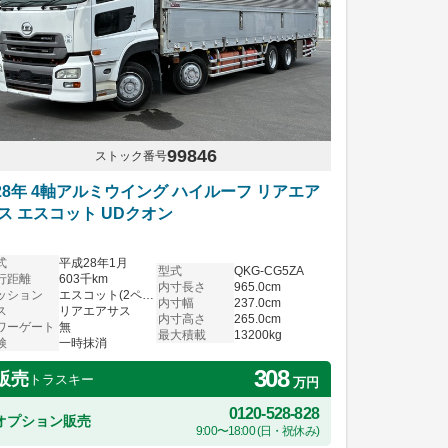
99846
ストック番号
28年 4軸アルミウイング ハイルーフ リアエア
ス エスコット UDクオン
式
平成28年1月
型式
QKG-CG5ZA
行距離
603千km
内寸長さ
965.0cm
ッション
エスコット(2ペダル)
内寸幅
237.0cm
ス
リアエアサス
内寸高さ
265.0cm
ワーゲート
無
最大積載
13200kg
検
一時抹消
308
販売
トラスキー
万円
0120-528-828
オプション販売
9:00〜18:00 (日・祝休み)