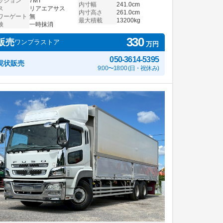
ッション
7MT
内寸幅
241.0cm
ス
リアエアサス
内寸高さ
261.0cm
ワーゲート
無
最大積載
13200kg
検
一時抹消
330
販売
ワンプラストア
万円
050-3614-5395
現状販売
9:00〜18:00 (日・祝休み)