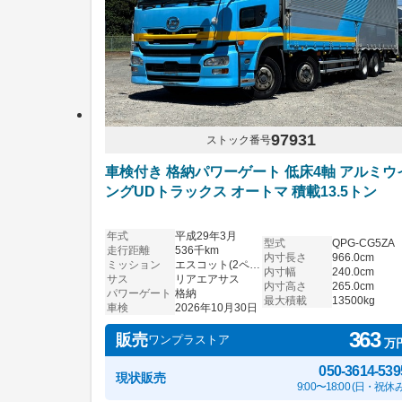
97931
ストック番号
車検付き 格納パワーゲート 低床4軸 アルミウ
ングUDトラックス オートマ 積載13.5トン
年式
平成29年3月
型式
QPG-CG5ZA
走行距離
536千km
内寸長さ
966.0cm
ミッション
エスコット(2ペダル)
内寸幅
240.0cm
サス
リアエアサス
内寸高さ
265.0cm
パワーゲート
格納
最大積載
13500kg
車検
2026年10月30日
363
販売
ワンプラストア
万
050-3614-539
現状販売
9:00〜18:00 (日・祝休み