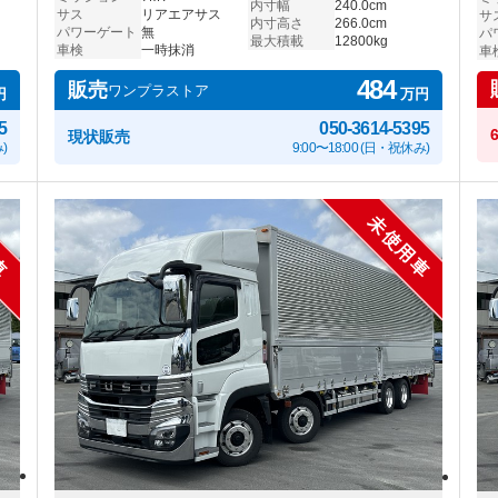
内寸幅
240.0cm
サス
リアエアサス
サ
内寸高さ
266.0cm
パワーゲート
無
パ
最大積載
12800kg
車検
一時抹消
車
484
販売
ワンプラストア
円
万円
5
050-3614-5395
現状販売
)
9:00〜18:00 (日・祝休み)
車
未使用車