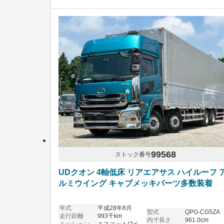
99568
ストック番号
UDクオン 4軸低床 リアエアサス ハイルーフ 
ルミウイング キャブメッキパーツ多数装着
年式
平成28年8月
型式
QPG-CG5ZA
走行距離
993千km
内寸長さ
961.0cm
ミッション
エスコット(2ペダル)