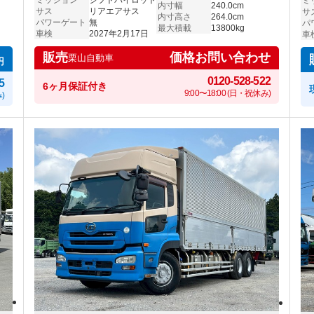
ミ
内寸幅
240.0cm
サス
リアエアサス
サ
内寸高さ
264.0cm
パワーゲート
無
パ
最大積載
13800kg
車検
2027年2月17日
車
価格お問い合わせ
販売
栗山自動車
円
0120-528-522
5
6ヶ月保証付き
9:00〜18:00 (日・祝休み)
)