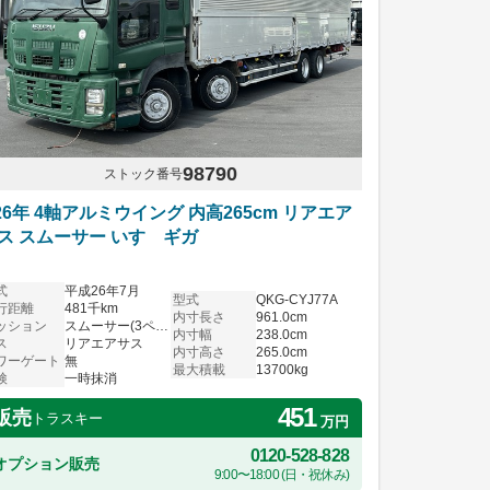
98790
ストック番号
26年 4軸アルミウイング 内高265cm リアエア
ス スムーサー いすゞギガ
式
平成26年7月
型式
QKG-CYJ77A
行距離
481千km
内寸長さ
961.0cm
ッション
スムーサー(3ペダル)
内寸幅
238.0cm
ス
リアエアサス
内寸高さ
265.0cm
ワーゲート
無
最大積載
13700kg
検
一時抹消
451
販売
トラスキー
万円
0120-528-828
オプション販売
9:00〜18:00 (日・祝休み)