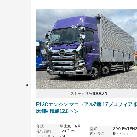
98871
ストック番号
E13Cエンジン マニュアル7速 17プロフィア 
床4軸 積載12.8トン
年式
平成30年6月
型式
2DG-FW1EH
走行距離
923千km
内寸長さ
966.0cm
ミッション
7MT