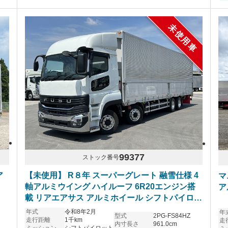
未使用車
99377
ストック番号
ア
【未使用】 R８年 スーパーグレート 融雪仕様 4
マ
軸アルミウイング ハイルーフ 6R20エンジン搭
ア
載 リアエアサス アルミホイール シフトパイロッ
ト 車検付き
年式
令和8年2月
年
型式
2PG-FS84HZ
走行距離
1千km
走
内寸長さ
961.0cm
ミッション
シフトパイロット