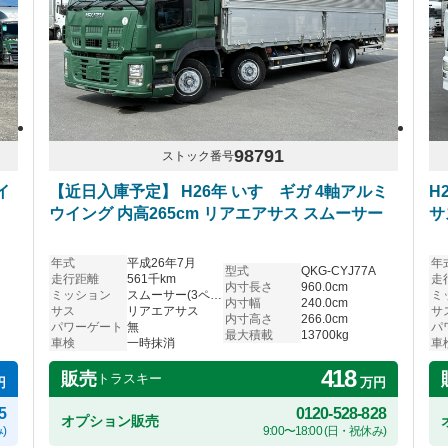
98791
ストック番号
イ
【近日入庫予定】 H26年 いすゞギガ 4軸アルミ
H
ウイング 内高265cm リアエアサス スムーサー
サ
年式
平成26年7月
年
型式
QKG-CYJ77A
走行距離
561千km
走
内寸長さ
960.0cm
ミッション
スムーサー(3ペダル)
ミ
内寸幅
240.0cm
サス
リアエアサス
サ
内寸高さ
266.0cm
パワーゲート
無
パ
最大積載
13700kg
車検
一時抹消
車
418
販売
トラスキー
円
万円
5
0120-528-828
オプション販売
)
9:00〜18:00 (日・祝休み)