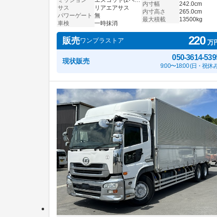
内寸幅
242.0cm
サス
リアエアサス
内寸高さ
265.0cm
パワーゲート
無
最大積載
13500kg
車検
一時抹消
220
販売
ワンプラストア
万
050-3614-539
現状販売
9:00〜18:00 (日・祝休み