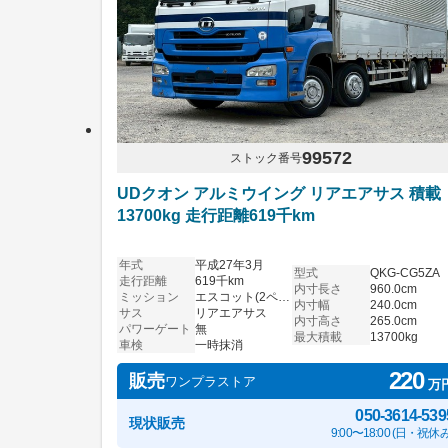
99572
ストック番号
UDクオン アルミウイング リアエアサス 積載
13700kg 走行距離619千km
年式
平成27年3月
型式
QKG-CG5ZA
走行距離
619千km
内寸長さ
960.0cm
ミッション
エスコット(2ペダル)
内寸幅
240.0cm
サス
リアエアサス
内寸高さ
265.0cm
パワーゲート
無
最大積載
13700kg
車検
一時抹消
220
販売
ワンプラストア
万
050-3614-539
現状販売
9:00〜18:00 (日・祝休み