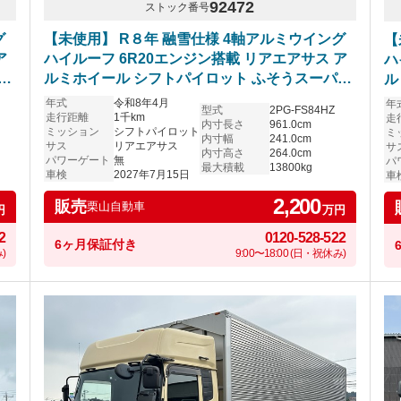
92472
ストック番号
グ
【未使用】 R８年 融雪仕様 4軸アルミウイング
【
ア
ハイルーフ 6R20エンジン搭載 リアエアサス ア
ハ
ー
ルミホイール シフトパイロット ふそうスーパー
ル
グレート 車検付き
グ
年式
令和8年4月
年
型式
2PG-FS84HZ
走行距離
1千km
走
内寸長さ
961.0cm
ミッション
シフトパイロット
ミ
内寸幅
241.0cm
サス
リアエアサス
サ
内寸高さ
264.0cm
パワーゲート
無
パ
最大積載
13800kg
車検
2027年7月15日
車
2,200
販売
栗山自動車
円
万円
2
0120-528-522
6ヶ月保証付き
)
9:00〜18:00 (日・祝休み)