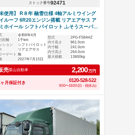
92471
ストック番号
未使用】 R８年 融雪仕様 4軸アルミウイング
イルーフ 6R20エンジン搭載 リアエアサス ア
ミホイール シフトパイロット ふそうスーパー
レート 車検付き
式
令和8年4月
型式
2PG-FS84HZ
行距離
1千km
内寸長さ
961.0cm
ッション
シフトパイロット
内寸幅
241.0cm
ス
リアエアサス
内寸高さ
264.0cm
ワーゲート
無
最大積載
13800kg
検
2027年7月15日
2,200
販売
栗山自動車
万円
0120-528-522
6ヶ月保証付き
9:00〜18:00 (日・祝休み)