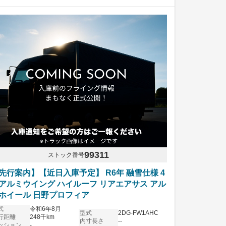
99311
ストック番号
先行案内】【近日入庫予定】 R6年 融雪仕様 4
アルミウイング ハイルーフ リアエアサス アル
ホイール 日野プロフィア
式
令和6年8月
型式
2DG-FW1AHC
行距離
248千km
内寸長さ
--
ッション
-