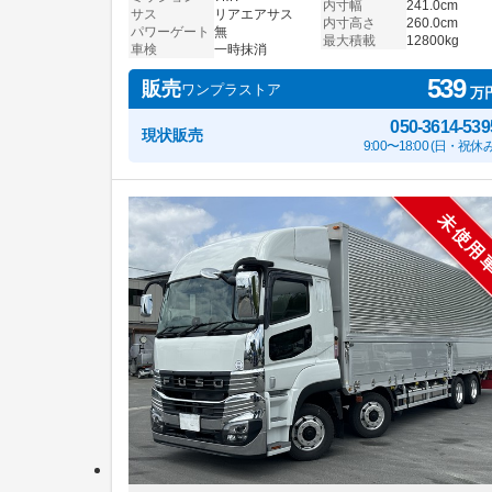
内寸幅
241.0cm
サス
リアエアサス
内寸高さ
260.0cm
パワーゲート
無
最大積載
12800kg
車検
一時抹消
539
販売
ワンプラストア
万
050-3614-539
現状販売
9:00〜18:00 (日・祝休み
未使用