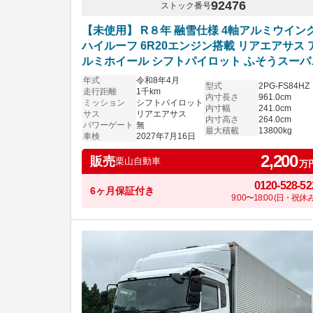
92476
ストック番号
【未使用】 R８年 融雪仕様 4軸アルミウイン
ハイルーフ 6R20エンジン搭載 リアエアサス 
ルミホイール シフトパイロット ふそうスーパ
グレート 車検付き
年式
令和8年4月
型式
2PG-FS84HZ
走行距離
1千km
内寸長さ
961.0cm
ミッション
シフトパイロット
内寸幅
241.0cm
サス
リアエアサス
内寸高さ
264.0cm
パワーゲート
無
最大積載
13800kg
車検
2027年7月16日
2,200
販売
栗山自動車
万
0120-528-52
6ヶ月保証付き
9:00〜18:00 (日・祝休み