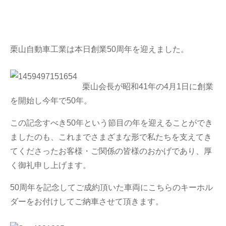
懇親会
(118)
家族
(317)
トラック
栗山自動車工業は本日創業50周年を迎えました。
(249)
どうぶつ
(199)
栗山会長が昭和41年の4月1日に創業
つぶやき
(1101)
を開始し今年で50年。
グルメ
(473)
この記念すべき50年という節目の年を迎えることができ
お客さま
(248)
ましたのも、これまでさまざまな形で私たちを支えてき
てくださったお客様・ご関係の皆様のおかげであり、厚
お出かけ
(766)
く御礼申し上げます。
オリジナルグッズ
(41)
50周年を記念してご成約頂いた車両にこちらのキーホル
ありがとうの輪
(51)
ダーをお付けしてご納車させて頂きます。