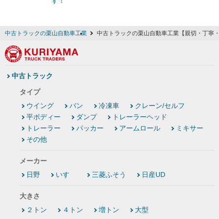
す！
中古トラックの栗山自動車工業
中古トラックの栗山自動車工業【親切・丁寧
中古トラック
タイプ
ウイング
バン
冷凍車
クレーン/セルフ
平ボディー
ダンプ
トレーラーヘッド
トレーラー
パッカー
アームロール
ミキサー
その他
メーカー
日野
いすゞ
三菱ふそう
日産UD
大きさ
２トン
４トン
増トン
大型