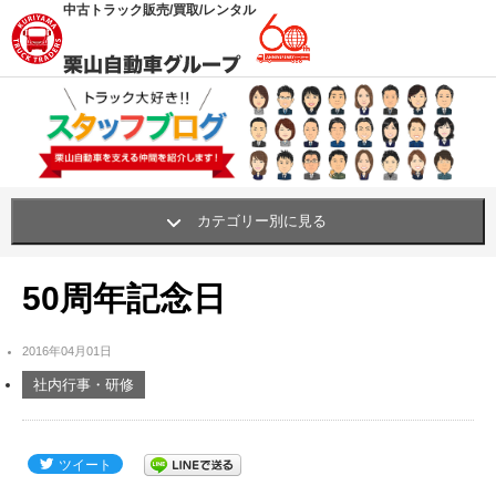
中古トラック販売/買取/レンタル
カテゴリー別に見る
栗山自動車の職人・挑戦
(62)
50周年記念日
買い物・おすすめ・グッズ
(341)
2016年04月01日
笑顔プロジェクト
(42)
社内行事・研修
社内行事・研修
(311)
社内環境UP!
(261)
ツイート