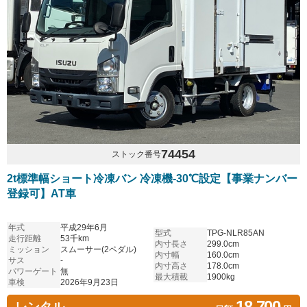
74454
ストック番号
2t標準幅ショート冷凍バン 冷凍機-30℃設定【事業ナンバー
登録可】AT車
年式
平成29年6月
型式
TPG-NLR85AN
走行距離
53千km
内寸長さ
299.0cm
ミッション
スムーサー(2ペダル)
内寸幅
160.0cm
サス
-
内寸高さ
178.0cm
パワーゲート
無
最大積載
1900kg
車検
2026年9月23日
18,700