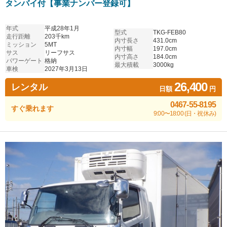
タンバイ付【事業ナンバー登録可】
年式
平成28年1月
型式
TKG-FEB80
走行距離
203千km
内寸長さ
431.0cm
ミッション
5MT
内寸幅
197.0cm
サス
リーフサス
内寸高さ
184.0cm
パワーゲート
格納
最大積載
3000kg
車検
2027年3月13日
26,400
レンタル
日額
円
0467-55-8195
すぐ乗れます
9:00〜18:00 (日・祝休み)