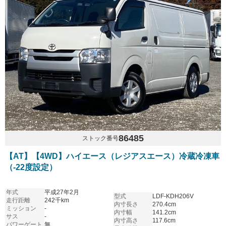
86485
ストック番号
【AT】【4WD】ハイエース（レジアスエース）冷蔵冷凍車
（-22度設定）
年式
平成27年2月
型式
LDF-KDH206V
走行距離
242千km
内寸長さ
270.4cm
ミッション
-
内寸幅
141.2cm
サス
-
内寸高さ
117.6cm
パワーゲート
無