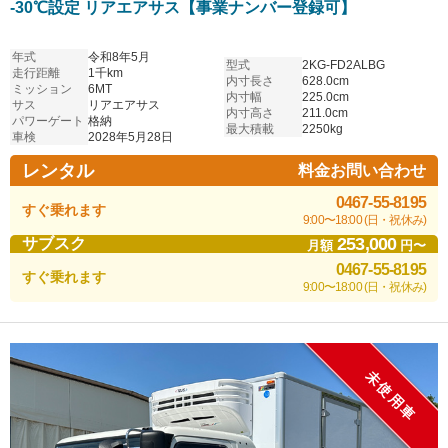
-30℃設定 リアエアサス【事業ナンバー登録可】
年式
令和8年5月
型式
2KG-FD2ALBG
走行距離
1千km
内寸長さ
628.0cm
ミッション
6MT
内寸幅
225.0cm
サス
リアエアサス
内寸高さ
211.0cm
パワーゲート
格納
最大積載
2250kg
車検
2028年5月28日
レンタル
料金お問い合わせ
0467-55-8195
すぐ乗れます
9:00〜18:00 (日・祝休み)
253,000
サブスク
月額
円〜
0467-55-8195
すぐ乗れます
9:00〜18:00 (日・祝休み)
未使用車