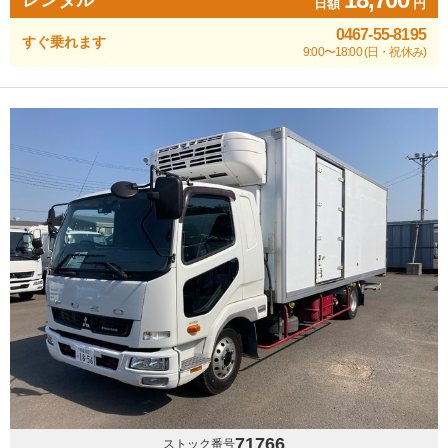
レンタル
日額
円
0467-55-8195
すぐ乗れます
9:00〜18:00 (日・祝休み)
71766
ストック番号