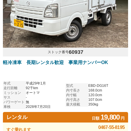
60937
ストック番号
軽冷凍車 長期レンタル歓迎 事業用ナンバーOK
年式
平成29年1月
型式
EBD-DG16T
走行距離
92千km
内寸長さ
168.0cm
ミッション
オートマ
内寸幅
120.0cm
サス
-
内寸高さ
107.0cm
パワーゲート
無
最大積載
350kg
車検
2028年7月20日
19,800
レンタル
日額
円
0467-55-8195
すぐ乗れます