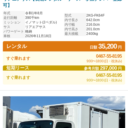
可】
年式
令和1年8月
型式
2KG-FK64F
走行距離
390千km
内寸長さ
642.0cm
ミッション
イノマット(2ペダル)
内寸幅
216.0cm
サス
リアエアサス
内寸高さ
201.0cm
パワーゲート
格納
最大積載
2400kg
車検
2026年11月18日
35,200
レンタル
日額
円
0467-55-8195
すぐ乗れます
9:00〜18:00 (日・祝休み)
297,000
短期リース
参考月額
円
0467-55-8195
すぐ乗れます
9:00〜18:00 (日・祝休み)