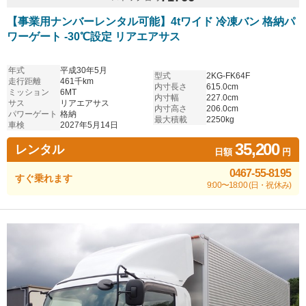
【事業用ナンバーレンタル可能】4tワイド 冷凍バン 格納パ
ワーゲート -30℃設定 リアエアサス
年式
平成30年5月
型式
2KG-FK64F
走行距離
461千km
内寸長さ
615.0cm
ミッション
6MT
内寸幅
227.0cm
サス
リアエアサス
内寸高さ
206.0cm
パワーゲート
格納
最大積載
2250kg
車検
2027年5月14日
35,200
レンタル
日額
円
0467-55-8195
すぐ乗れます
9:00〜18:00 (日・祝休み)