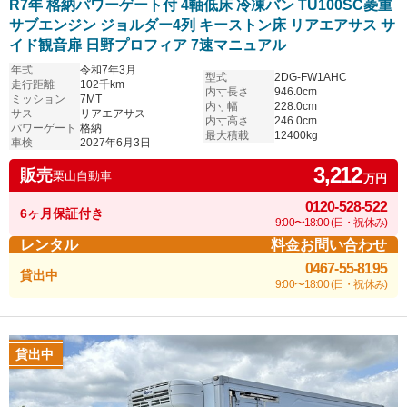
R7年 格納パワーゲート付 4軸低床 冷凍バン TU100SC菱重
サブエンジン ジョルダー4列 キーストン床 リアエアサス サ
イド観音扉 日野プロフィア 7速マニュアル
年式
令和7年3月
型式
2DG-FW1AHC
走行距離
102千km
内寸長さ
946.0cm
ミッション
7MT
内寸幅
228.0cm
サス
リアエアサス
内寸高さ
246.0cm
パワーゲート
格納
最大積載
12400kg
車検
2027年6月3日
3,212
販売
栗山自動車
万円
0120-528-522
6ヶ月保証付き
9:00〜18:00 (日・祝休み)
レンタル
料金お問い合わせ
0467-55-8195
貸出中
9:00〜18:00 (日・祝休み)
貸出中