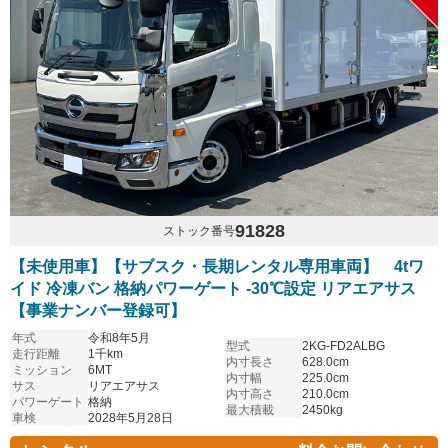
91828
ストック番号
【未使用車】【サブスク・長期レンタル専用車両】 4tワ
イド 冷凍バン 格納パワーゲート -30℃設定 リアエアサス
【事業ナンバー登録可】
年式
令和8年5月
型式
2KG-FD2ALBG
走行距離
1千km
内寸長さ
628.0cm
ミッション
6MT
内寸幅
225.0cm
サス
リアエアサス
内寸高さ
210.0cm
パワーゲート
格納
最大積載
2450kg
車検
2028年5月28日