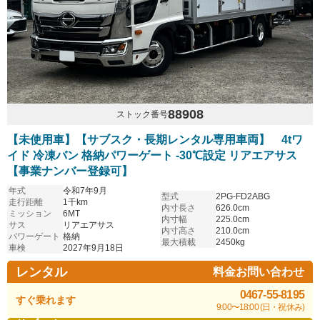
88908
ストック番号
【未使用車】【サブスク・長期レンタル専用車両】 4tワ
イド 冷凍バン 格納パワーゲート -30℃設定 リアエアサス
【事業ナンバー登録可】
年式
令和7年9月
型式
2PG-FD2ABG
走行距離
1千km
内寸長さ
626.0cm
ミッション
6MT
内寸幅
225.0cm
サス
リアエアサス
内寸高さ
210.0cm
パワーゲート
格納
最大積載
2450kg
車検
2027年9月18日
レンタル
料金お問い合わせ
0467-55-8195
すぐ乗れます
9:00〜18:00 (日・祝休み)