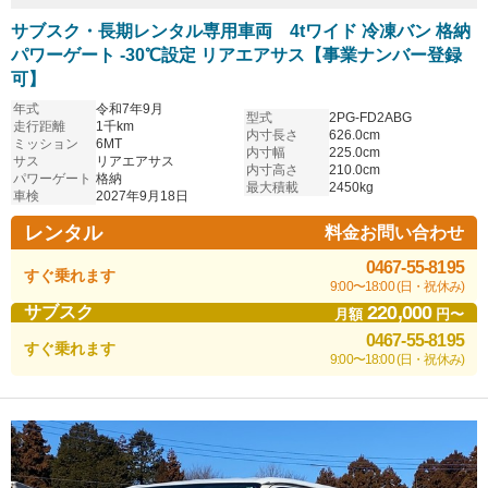
サブスク・長期レンタル専用車両 4tワイド 冷凍バン 格納
パワーゲート -30℃設定 リアエアサス【事業ナンバー登録
可】
年式
令和7年9月
型式
2PG-FD2ABG
走行距離
1千km
内寸長さ
626.0cm
ミッション
6MT
内寸幅
225.0cm
サス
リアエアサス
内寸高さ
210.0cm
パワーゲート
格納
最大積載
2450kg
車検
2027年9月18日
レンタル
料金お問い合わせ
0467-55-8195
すぐ乗れます
9:00〜18:00 (日・祝休み)
220,000
サブスク
月額
円〜
0467-55-8195
すぐ乗れます
9:00〜18:00 (日・祝休み)