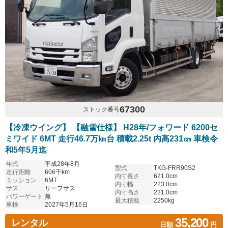
67300
ストック番号
【冷凍ウイング】 【融雪仕様】 H28年/フォワード 6200セ
ミワイド 6MT 走行46.7万㎞台 積載2.25t 内高231㎝ 車検令
和5年5月迄
年式
平成28年8月
型式
TKG-FRR90S2
走行距離
606千km
内寸長さ
621.0cm
ミッション
6MT
内寸幅
223.0cm
サス
リーフサス
内寸高さ
231.0cm
パワーゲート
無
最大積載
2250kg
車検
2027年5月16日
35,200
レンタル
日額
円