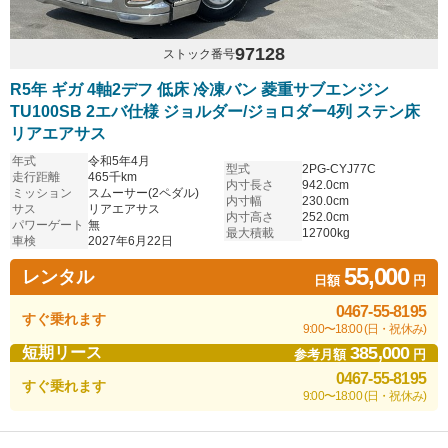
97128
ストック番号
R5年 ギガ 4軸2デフ 低床 冷凍バン 菱重サブエンジン
TU100SB 2エバ仕様 ジョルダー/ジョロダー4列 ステン床
リアエアサス
年式
令和5年4月
型式
2PG-CYJ77C
走行距離
465千km
内寸長さ
942.0cm
ミッション
スムーサー(2ペダル)
内寸幅
230.0cm
サス
リアエアサス
内寸高さ
252.0cm
パワーゲート
無
最大積載
12700kg
車検
2027年6月22日
55,000
レンタル
日額
円
0467-55-8195
すぐ乗れます
9:00〜18:00 (日・祝休み)
385,000
短期リース
参考月額
円
0467-55-8195
すぐ乗れます
9:00〜18:00 (日・祝休み)