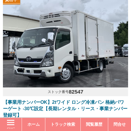
82547
ストック番号
【事業用ナンバーOK】2tワイド ロング冷凍バン 格納パワ
ーゲート -30℃設定【長期レンタル・リース・事業ナンバー
登録可】
年式
平成30年4月
ホーム
トラック検索
閲覧履歴
問合せ
型式
TKG-XZU710M
走行距離
230千km
メニュー
内寸長さ
462.0cm