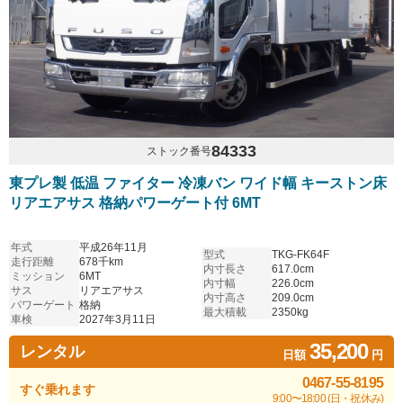
84333
ストック番号
東プレ製 低温 ファイター 冷凍バン ワイド幅 キーストン床
リアエアサス 格納パワーゲート付 6MT
年式
平成26年11月
型式
TKG-FK64F
走行距離
678千km
内寸長さ
617.0cm
ミッション
6MT
内寸幅
226.0cm
サス
リアエアサス
内寸高さ
209.0cm
パワーゲート
格納
最大積載
2350kg
車検
2027年3月11日
35,200
レンタル
日額
円
0467-55-8195
すぐ乗れます
9:00〜18:00 (日・祝休み)