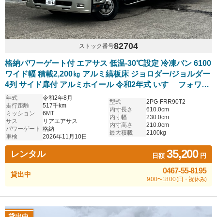
82704
ストック番号
格納パワーゲート付 エアサス 低温-30℃設定 冷凍バン 6100
ワイド幅 積載2,200㎏ アルミ縞板床 ジョロダー/ジョルダー
4列 サイド扉付 アルミホイール 令和2年式 いすゞ フォワー
ド
年式
令和2年8月
型式
2PG-FRR90T2
走行距離
517千km
内寸長さ
610.0cm
ミッション
6MT
内寸幅
230.0cm
サス
リアエアサス
内寸高さ
210.0cm
パワーゲート
格納
最大積載
2100kg
車検
2026年11月10日
35,200
レンタル
日額
円
0467-55-8195
貸出中
9:00〜18:00 (日・祝休み)
貸出中