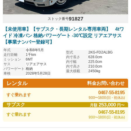
91827
ストック番号
【未使用車】【サブスク・長期レンタル専用車両】 4tワ
イド 冷凍バン 格納パワーゲート -30℃設定 リアエアサス
【事業ナンバー登録可】
年式
令和8年5月
型式
2KG-FD2ALBG
走行距離
1千km
内寸長さ
628.0cm
ミッション
6MT
内寸幅
225.0cm
サス
リアエアサス
内寸高さ
210.0cm
パワーゲート
格納
最大積載
2450kg
車検
2028年5月28日
レンタル
料金お問い合わせ
0467-55-8195
すぐ乗れます
9:00〜18:00 (日・祝休み)
253,000
サブスク
月額
円〜
0467-55-8195
すぐ乗れます
9:00〜18:00 (日・祝休み)