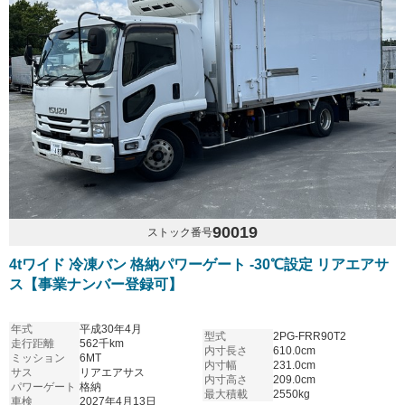
90019
ストック番号
4tワイド 冷凍バン 格納パワーゲート -30℃設定 リアエアサ
ス【事業ナンバー登録可】
年式
平成30年4月
型式
2PG-FRR90T2
走行距離
562千km
内寸長さ
610.0cm
ミッション
6MT
内寸幅
231.0cm
サス
リアエアサス
内寸高さ
209.0cm
パワーゲート
格納
最大積載
2550kg
車検
2027年4月13日