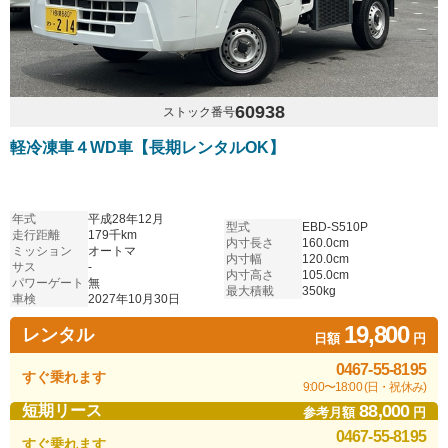
60938
ストック番号
軽冷凍車４WD車【長期レンタルOK】
年式
平成28年12月
型式
EBD-S510P
走行距離
179千km
内寸長さ
160.0cm
ミッション
オートマ
内寸幅
120.0cm
サス
-
内寸高さ
105.0cm
パワーゲート
無
最大積載
350kg
車検
2027年10月30日
19,800
レンタル
日額
円
0467-55-8195
すぐ乗れます
9:00〜18:00 (日・祝休み)
88,000
短期リース
参考月額
円
0467-55-8195
すぐ乗れます