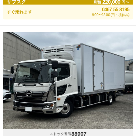
220,000
サブスク
月額
円〜
0467-55-8195
すぐ乗れます
9:00〜18:00 (日・祝休み)
88907
ストック番号