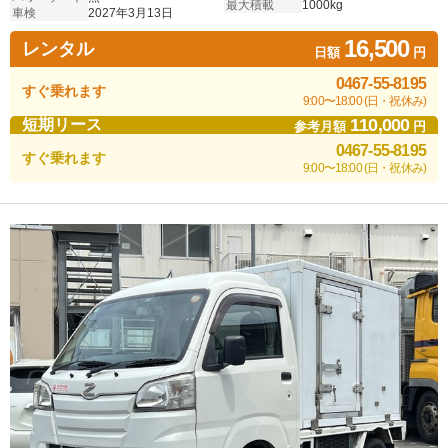
最大積載
1000kg
車検
2027年3月13日
16,500
レンタル
日額
円
0467-55-8195
すぐ乗れます
9:00〜18:00 (日・祝休み)
110,000
短期リース
参考月額
円
0467-55-8195
すぐ乗れます
9:00〜18:00 (日・祝休み)