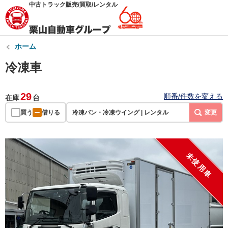
中古トラック販売/買取/レンタル
ホーム
冷凍車
29
順番/件数を変える
在庫
台
買う
借りる
冷凍バン・冷凍ウイング | レンタル
変更
未使用車