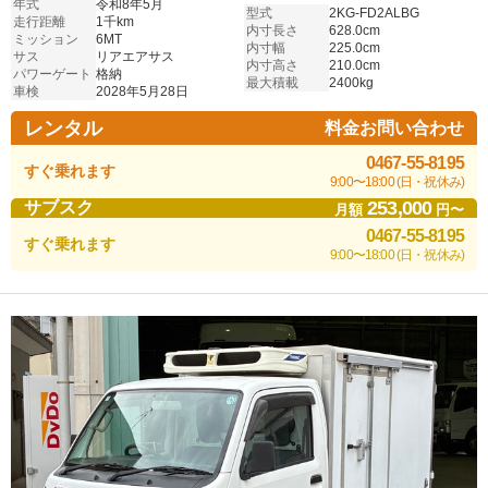
年式
令和8年5月
型式
2KG-FD2ALBG
走行距離
1千km
内寸長さ
628.0cm
ミッション
6MT
内寸幅
225.0cm
サス
リアエアサス
内寸高さ
210.0cm
パワーゲート
格納
最大積載
2400kg
車検
2028年5月28日
レンタル
料金お問い合わせ
0467-55-8195
すぐ乗れます
9:00〜18:00 (日・祝休み)
253,000
サブスク
月額
円〜
0467-55-8195
すぐ乗れます
9:00〜18:00 (日・祝休み)