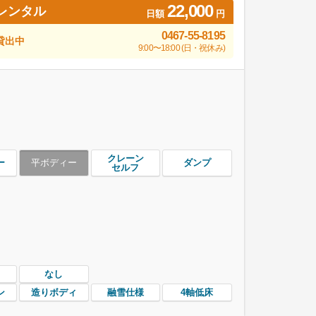
22,000
レンタル
日額
円
0467-55-8195
貸出中
9:00〜18:00 (日・祝休み)
クレーン
ー
平ボディー
ダンプ
セルフ
なし
ン
造りボディ
融雪仕様
4軸低床