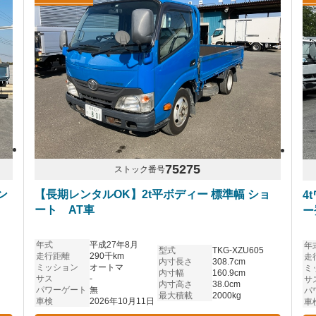
75275
ストック番号
ン
【長期レンタルOK】2t平ボディー 標準幅 ショ
4
ート AT車
ー
年式
平成27年8月
年
型式
TKG-XZU605
走行距離
290千km
走
内寸長さ
308.7cm
ミッション
オートマ
ミ
内寸幅
160.9cm
サス
-
サ
内寸高さ
38.0cm
パワーゲート
無
パ
最大積載
2000kg
車検
2026年10月11日
車