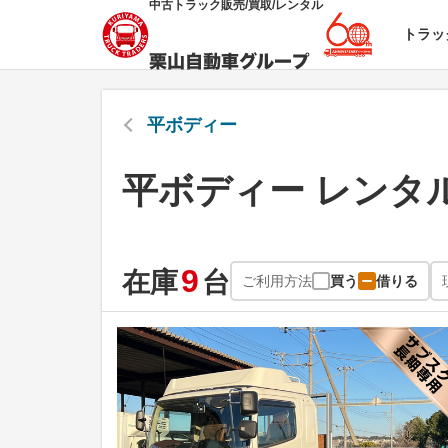
中古トラック販売/買取/レンタル
トラッ
平ボディー
平ボディー レンタ
9
在庫
台
ご利用方法
買う
借りる