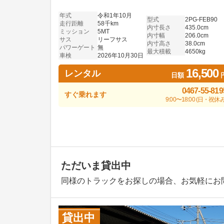
年式
令和1年10月
型式
2PG-FEB90
走行距離
58千km
内寸長さ
435.0cm
ミッション
5MT
内寸幅
206.0cm
サス
リーフサス
内寸高さ
38.0cm
パワーゲート
無
最大積載
4650kg
車検
2026年10月30日
16,500
レンタル
日額
0467-55-819
すぐ乗れます
9:00〜18:00 (日・祝休み
ただいま貸出中
同様のトラックをお探しの場合、お気軽にお
貸出中