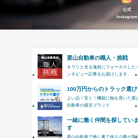
公式
Instagram
栗山自動車の職人・挑戦
キラリと光る逸材にフォーカスした
ンタビュー記事をお届けします。
100万円からのトラック選び
よい品！安く！機能に軸を置いた栗
自動車の最安ブランド
一緒に働く仲間を探してい
す
栗山自動車で働く事で個人の夢が実