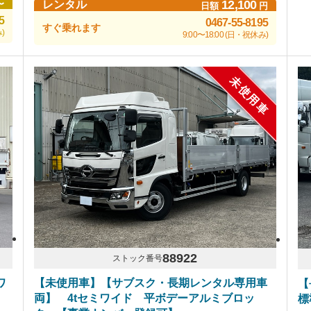
12,100
〜
レンタル
日額
円
5
0467-55-8195
すぐ乗れます
)
9:00〜18:00 (日・祝休み)
未使用車
88922
ストック番号
ワ
【未使用車】【サブスク・長期レンタル専用車
【
両】 4tセミワイド 平ボデーアルミブロッ
標