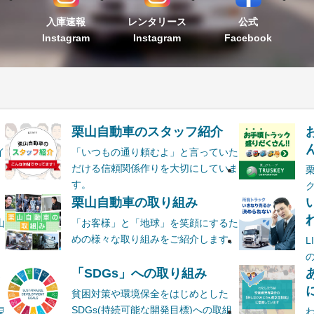
入庫速報
レンタリース
公式
Instagram
Instagram
Facebook
栗山自動車のスタッフ紹介
ん
イ
「いつもの通り頼むよ」と言っていた
だける信頼関係作りを大切にしていま
す。
栗山自動車の取り組み
山
「お客様」と「地球」を笑顔にするた
めの様々な取り組みをご紹介します。
ま
「SDGs」への取り組み
貧困対策や環境保全をはじめとした
SDGs(持続可能な開発目標)への取組
現