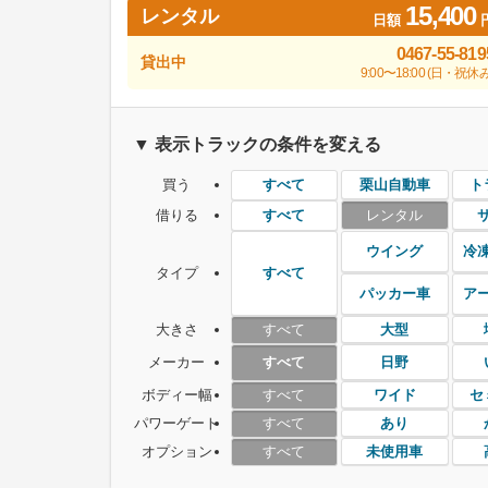
15,400
レンタル
日額
0467-55-819
貸出中
9:00〜18:00 (日・祝休み
▼ 表示トラックの条件を変える
買う
栗山自動車
ト
すべて
借りる
レンタル
すべて
ウイング
冷
タイプ
すべて
パッカー車
ア
大きさ
大型
すべて
メーカー
日野
すべて
ボディー幅
ワイド
セ
すべて
パワーゲート
あり
すべて
オプション
未使用車
すべて