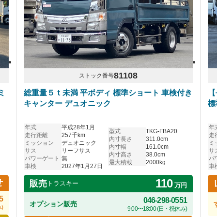
81108
ストック番号
ミ
総重量５ｔ未満 平ボディ 標準ショート 車検付き
【
キャンター デュオニック
標
年式
平成28年1月
年
型式
TKG-FBA20
走行距離
257千km
走
内寸長さ
311.0cm
ミッション
デュオニック
ミ
内寸幅
161.0cm
サス
リーフサス
サ
内寸高さ
38.0cm
パワーゲート
無
パ
最大積載
2000kg
車検
2027年1月27日
車
110
せ
販売
トラスキー
万円
5
046-298-0551
オプション販売
)
9:00〜18:00 (日・祝休み)