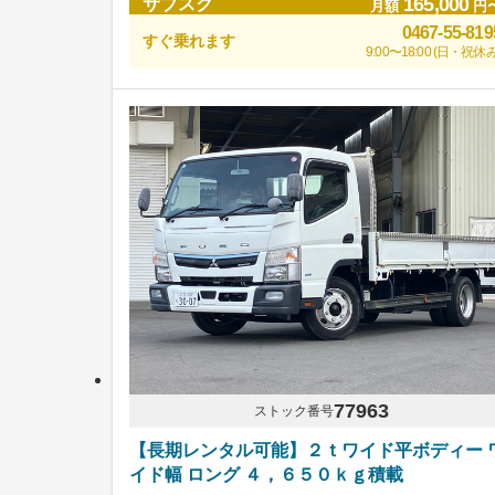
165,000
サブスク
月額
円
0467-55-819
すぐ乗れます
9:00〜18:00 (日・祝休み
77963
ストック番号
【長期レンタル可能】２ｔワイド平ボディー 
イド幅 ロング ４，６５０ｋｇ積載