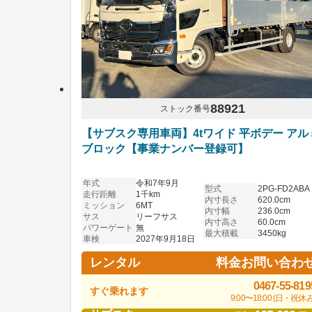
88921
ストック番号
【サブスク専用車両】4tワイド 平ボデー アル
ブロック【事業ナンバー登録可】
年式
令和7年9月
型式
2PG-FD2ABA
走行距離
1千km
内寸長さ
620.0cm
ミッション
6MT
内寸幅
236.0cm
サス
リーフサス
内寸高さ
60.0cm
パワーゲート
無
最大積載
3450kg
車検
2027年9月18日
料金お問い合わ
レンタル
0467-55-819
すぐ乗れます
9:00〜18:00 (日・祝休み