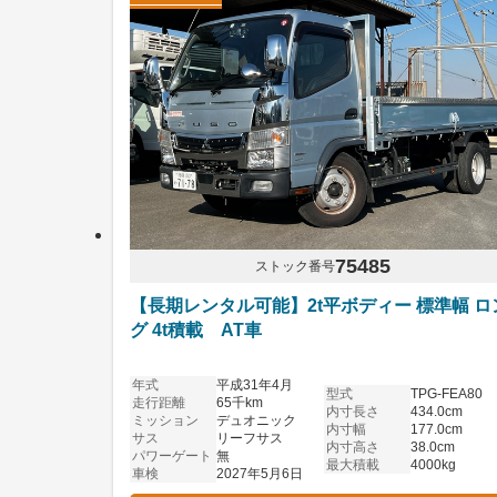
75485
ストック番号
【長期レンタル可能】2t平ボディー 標準幅 ロ
グ 4t積載 AT車
年式
平成31年4月
型式
TPG-FEA80
走行距離
65千km
内寸長さ
434.0cm
ミッション
デュオニック
内寸幅
177.0cm
サス
リーフサス
内寸高さ
38.0cm
パワーゲート
無
最大積載
4000kg
車検
2027年5月6日