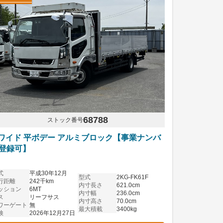
68788
ストック番号
tワイド 平ボデー アルミブロック【事業ナンバ
登録可】
式
平成30年12月
型式
2KG-FK61F
行距離
242千km
内寸長さ
621.0cm
ッション
6MT
内寸幅
236.0cm
ス
リーフサス
内寸高さ
70.0cm
ワーゲート
無
最大積載
3400kg
検
2026年12月27日