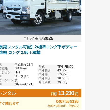
78625
ストック番号
長期レンタル可能】2t標準ロング平ボディー
準幅 ロング 2.95ｔ積載
式
平成28年12月
型式
TPG-FEA50
行距離
183千km
内寸長さ
435.0cm
ッション
5MT
内寸幅
179.0cm
ス
リーフサス
内寸高さ
38.0cm
ワーゲート
無
最大積載
2950kg
検
2027年4月21日
13,200
レンタル
日額
円
0467-55-8195
すぐ乗れます
9:00〜18:00 (日・祝休み)