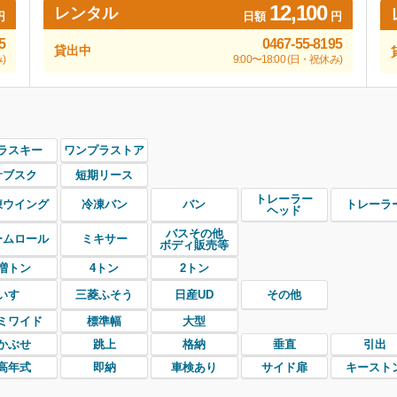
12,100
レンタル
円
日額
円
5
0467-55-8195
貸出中
)
9:00〜18:00 (日・祝休み)
ラスキー
ワンプラストア
サブスク
短期リース
トレーラー
凍ウイング
冷凍バン
バン
トレーラ
ヘッド
バスその他
ームロール
ミキサー
ボディ販売等
増トン
4トン
2トン
いすゞ
三菱ふそう
日産UD
その他
ミワイド
標準幅
大型
かぶせ
跳上
格納
垂直
引出
高年式
即納
車検あり
サイド扉
キースト