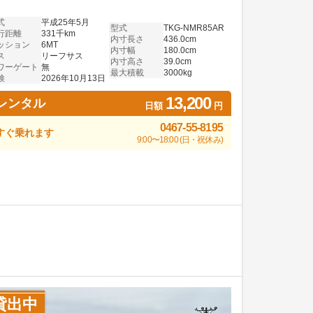
式
平成25年5月
型式
TKG-NMR85AR
行距離
331千km
内寸長さ
436.0cm
ッション
6MT
内寸幅
180.0cm
ス
リーフサス
内寸高さ
39.0cm
ワーゲート
無
最大積載
3000kg
検
2026年10月13日
13,200
レンタル
日額
円
0467-55-8195
すぐ乗れます
9:00〜18:00 (日・祝休み)
貸出中