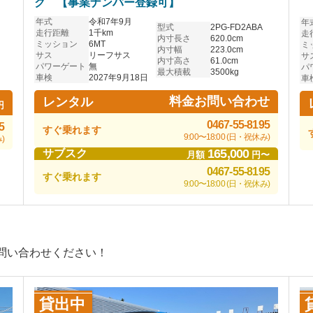
ク 【事業ナンバー登録可】
年式
令和7年9月
年
型式
2PG-FD2ABA
走行距離
1千km
走
内寸長さ
620.0cm
ミッション
6MT
ミ
内寸幅
223.0cm
サス
リーフサス
サ
内寸高さ
61.0cm
パワーゲート
無
パ
最大積載
3500kg
車検
2027年9月18日
車
料金お問い合わせ
レンタル
円
0467-55-8195
5
すぐ乗れます
9:00〜18:00 (日・祝休み)
)
165,000
サブスク
月額
円〜
0467-55-8195
すぐ乗れます
9:00〜18:00 (日・祝休み)
問い合わせください！
貸出中